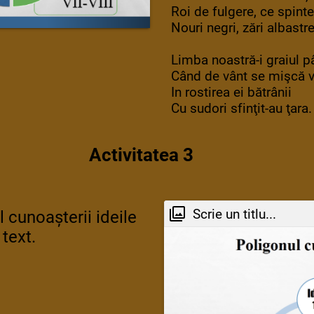
Roi de fulgere, ce spint
Nouri negri, zări albastre
Limba noastră-i graiul pâ
Când de vânt se mişcă v
In rostirea ei bătrânii
Cu sudori sfinţit-au ţara.
Activitatea 3
Scrie un titlu...
l cunoașterii ideile
text.