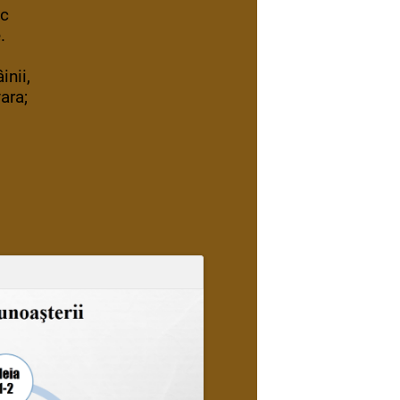
ec
.
inii,
ara;