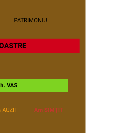
PATRIMONIU
NOASTR
E
h. VAS
 AUZIT
Am SIMȚIT