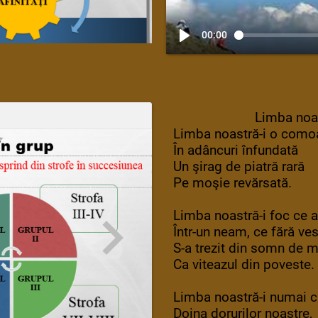
00:00
Limba noa
Limba noastră-i o como
În adâncuri înfundată
Un şirag de piatră rară
Pe moşie revărsată.
Limba noastră-i foc ce 
Într-un neam, ce fără ve
S-a trezit din somn de 
Ca viteazul din poveste.
Limba noastră-i numai c
Doina dorurilor noastre,