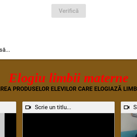
Verifică
să...
Elogiu limbii materne
AREA PRODUSELOR ELEVILOR CARE ELOGIAZĂ LIM
Scrie un titlu...
S