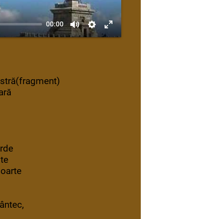
00:00
stră(fragment)
ară
arde
ste
moarte
ântec,