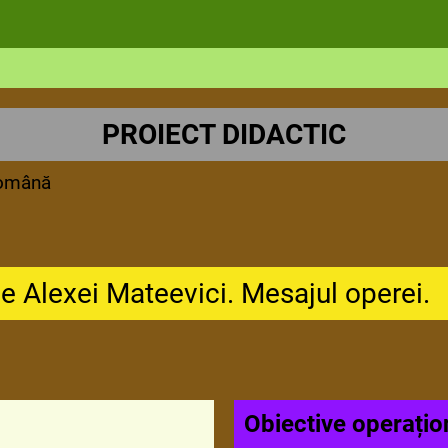
PROIECT DIDACTIC
 română
e Alexei Mateevici. Mesajul operei.
Obiective operațio