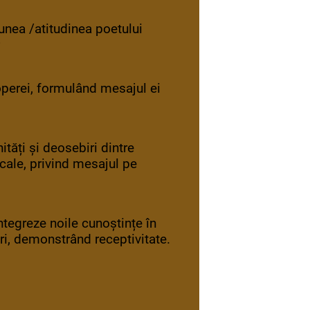
unea /atitudinea poetului
;
operei, formulând mesajul ei
ități și deosebiri dintre
ale, privind mesajul pe
ntegreze noile cunoștințe în
ri, demonstrând receptivitate.