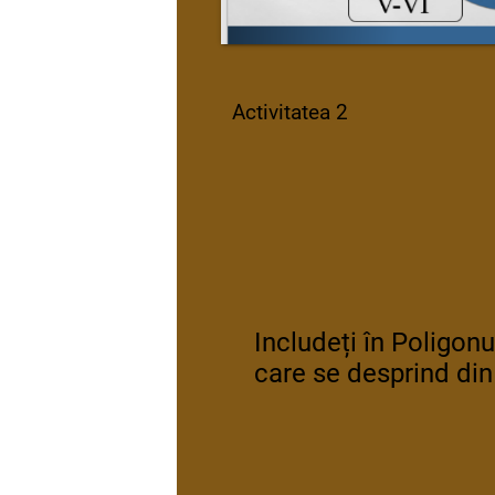
Activitatea 2
Includeți în Poligonu
care se desprind din 