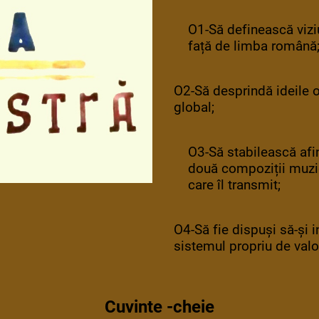
O1-Să definească vizi
față de limba română
O2-Să desprindă ideile 
global;
O3-Să stabilească afin
două compoziții muzic
care îl transmit;
O4-Să fie dispuși să-și i
sistemul propriu de valo
Cuvinte -cheie