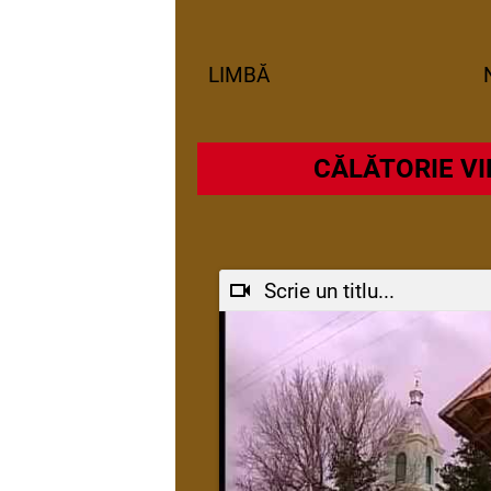
LIMBĂ
CĂLĂTORIE VI
Scrie un titlu...