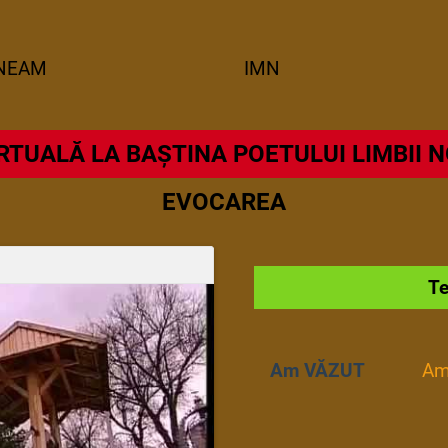
NEAM
IMN
RTUALĂ LA BAȘTINA POETULUI LIMBII 
EVOCAREA
Te
Am VĂZUT
Am