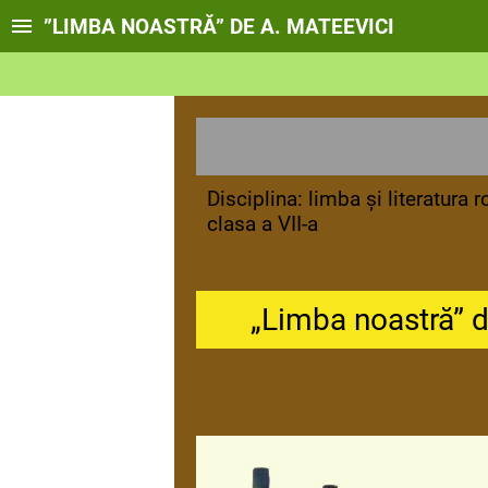
”LIMBA NOASTRĂ” DE A. MATEEVICI
Disciplina: limba și literatura
clasa a VII-a
„Limba noastră” d