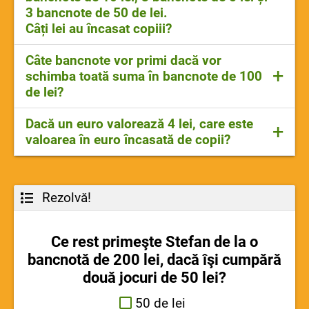
3 bancnote de 50 de lei.
Câți lei au încasat copiii?
10x50 bani+13x10 lei+3x5 lei+3x50 le
Câte bancnote vor primi dacă vor
+
i=500 bani+130 lei+15 lei+150 lei
schimba toată suma în bancnote de 100
=5 lei+295 lei
de lei?
=300lei
300 lei:100lei=3 bancnote
Dacă un euro valorează 4 lei, care este
+
valoarea în euro încasată de copii?
300 lei:4lei=75 euro
Rezolvă!
Ce rest primeşte Stefan de la o
bancnotă de 200 lei, dacă îşi cumpără
două jocuri de 50 lei?
50 de lei