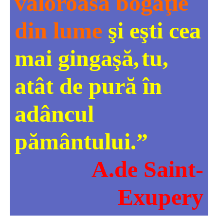
valoroasă bogăţie
din lume
şi eşti cea
mai gingaşă,
tu,
atât de pură în
adâncul
pământului.
”
A.de Saint-
Exupery