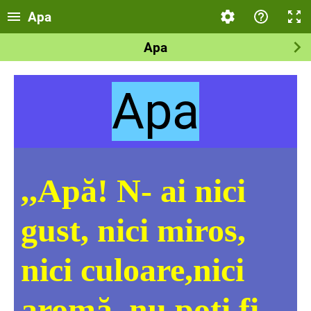
Apa
Apa
Apa
,,Apă! N- ai nici
gust, nici miros,
nici culoare,nici
aromă, nu poţi fi