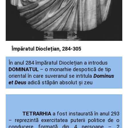
Împăratul Dioclețian, 284-305
În anul 284 împăratul Dioclețian a introdus
DOMINATUL
– o monarhie despotică de tip
oriental în care suveranul se intitula
Dominus
et Deus
adică stăpân absolut și zeu
TETRARHIA
a fost instaurată în anul 293
– reprezintă exercitatea puterii politice de o
conducere formată din 4 persoane – 2