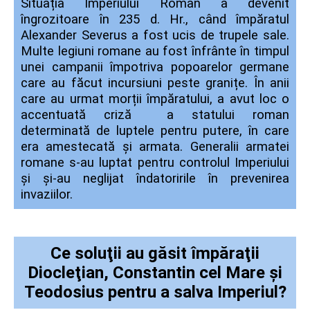
Situația Imperiului Roman a devenit
îngrozitoare în 235 d. Hr., când împăratul
Alexander Severus a fost ucis de trupele sale.
Multe legiuni romane au fost înfrânte în timpul
unei campanii împotriva popoarelor germane
care au făcut incursiuni peste granițe.
În anii
care au urmat morții împăratului, a avut loc o
accentuată criză a statului roman
determinată de luptele pentru putere, în care
era amestecată și armata. Generalii armatei
romane s-au luptat pentru controlul Imperiului
și și-au neglijat îndatoririle în prevenirea
invaziilor.
Ce soluţii au găsit împăraţii
Diocleţian, Constantin cel Mare şi
Teodosius pentru a salva Imperiul?