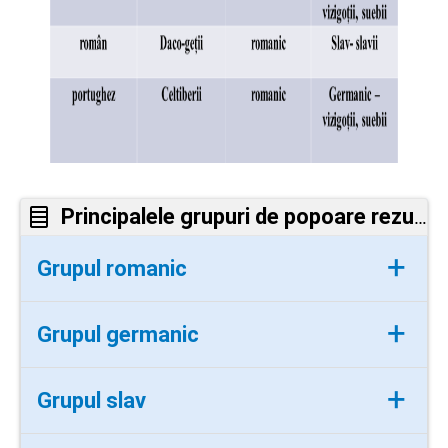
Principalele grupuri de popoare rezultate în urma migrațiilor :
+
Grupul romanic
italieni, francezi, spanioli, români,
+
Grupul germanic
portughezi
germani, olandezi, englezi, danezi,
+
Grupul slav
norvegieni, suedezi, islandezi