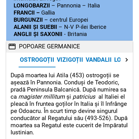
LONGOBARZII
– Pannonia – Italia
FRANCII –
Gallia
BURGUNZII
– centrul Europei
ALANII ȘI SUEBII
– N-V P-ilei Iberice
ANGLII ȘI SAXONII
- Britania
POPOARE GERMANICE
OSTROGOȚII
VIZIGOȚII
VANDALII
LONGOBA
După moartea lui Atila (453) ostrogoții se
așează în Pannonia. Conduși de Teodoric,
pradă Peninsula Balcanică. După numirea sa
ca
magister millitum
și
patricius
al Italiei el
pleacă în fruntea goților în Italia și îl înfrânge
pe Odoacru. În scurt timp devine singurul
conducător al Regatului său (493-526). După
moartea sa Regatul este cucerit de împăratul
Iustinian.