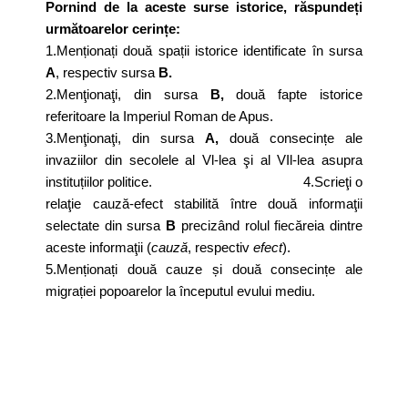
Pornind de la aceste surse istorice, răspundeți
următoarelor cerințe:
1.Menționați două spații istorice identificate în sursa
A
, respectiv sursa
B.
2.Menţionaţi, din sursa
B,
două fapte istorice
referitoare la Imperiul Roman de Apus.
3.Menţionaţi, din sursa
A,
două consecințe ale
invaziilor din
secolele al Vl-lea şi al VIl-lea asupra
instituțiilor politice.
4.Scrieţi o
relaţie cauză-efect stabilită între două informaţii
selectate din sursa
B
precizând rolul fiecăreia dintre
aceste informaţii (
cauză
, respectiv
efect
)
.
5.Menționați două cauze și două consecințe ale
migrației popoarelor la începutul evului mediu.