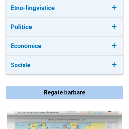
+
Etno-lingvistice
formarea unor popoare și limbi noi
+
Politice
formarea unor regate barbare:
+
Economice
decăderea vieții urbane și accentuarea
+
Sociale
procesului de ruralizare; apariția unor noi
forme de proprietate
apariția unei clase conducătoare; apariția
țărănimii dependente
Regate barbare