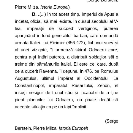
Pierre Milza,
Istoria Europei
)
B.
„(...) în tot acest timp, Imperiul de Apus a
încetat, oficial, să mai existe. În cursul secolului al V-
lea, împăraţii se succed vertiginos, puterea
aparţinând în fond generalilor barbari, care comandă
armata Italiei. Lui Ricimer (456-472), fiul unui suev şi
al unei vizigote, îi urmează skirul Odoacru care,
pentru a-şi întări puterea, a distribuit soldaţilor săi o
treime din pământurile Italiei. El este cel care, după
ce a cucerit Ravenna, îl depune, în 476, pe Romulus
Augustulus, ultimul împărat al Occidentului. La
Constantinopol, împăratul Răsăritului, Zenon, el
însuşi nesigur de tronul său şi incapabil de a ţine
piept planurilor lui Odoacru, nu poate decât să
accepte situaţia ca pe un fapt împlinit.
(Serge
Berstein, Pierre Milza,
Istoria Europei
)