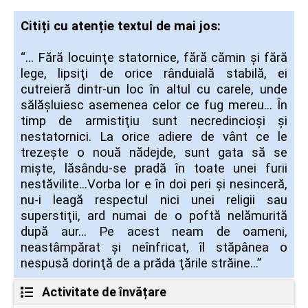
Citiți cu atenție textul de mai jos:
“… Fără locuinţe statornice, fără cămin şi fără
lege, lipsiţi de orice rânduială stabilă, ei
cutreieră dintr-un loc în altul cu carele, unde
sălăşluiesc asemenea celor ce fug mereu… În
timp de armistiţiu sunt necredincioşi şi
nestatornici. La orice adiere de vânt ce le
trezeşte o nouă nădejde, sunt gata să se
mişte, lăsându-se pradă în toate unei furii
nestăvilite…Vorba lor e în doi peri şi nesinceră,
nu-i leagă respectul nici unei religii sau
superstiţii, ard numai de o poftă nelămurită
după aur… Pe acest neam de oameni,
neastâmpărat şi neînfricat, îl stăpânea o
nespusă dorinţă de a prăda ţările străine…”
Activitate de învățare