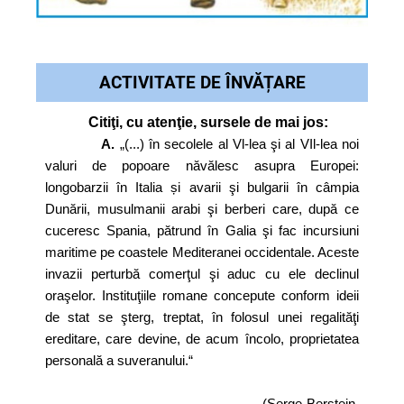
ACTIVITATE DE ÎNVĂȚARE
Citiţi, cu atenţie, sursele de mai jos:
A.
„(...) în secolele al Vl-lea şi al VIl-lea noi
valuri de popoare năvălesc asupra Europei:
longobarzii în Italia și avarii şi bulgarii în câmpia
Dunării, musulmanii arabi şi berberi care, după ce
cuceresc Spania, pătrund în Galia şi fac incursiuni
maritime pe coastele Mediteranei occidentale. Aceste
invazii perturbă comerţul şi aduc cu ele declinul
oraşelor. Instituţiile romane concepute conform ideii
de stat se şterg, treptat, în folosul unei regalităţi
ereditare, care devine, de acum încolo, proprietatea
personală a suveranului.“
(Serge Berstein,