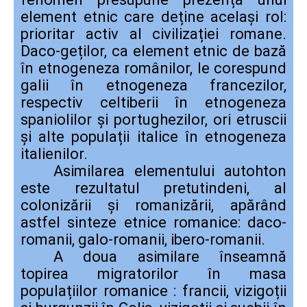
element etnic care deține același rol:
prioritar activ al civilizației romane.
Daco-geților, ca element etnic de bază
în etnogeneza românilor, le corespund
galii în etnogeneza francezilor,
respectiv celtiberii în etnogeneza
spaniolilor și portughezilor, ori etruscii
și alte populații italice în etnogeneza
italienilor.
Asimilarea elementului autohton
este rezultatul pretutindeni, al
colonizării și romanizării, apărând
astfel sinteze etnice romanice: daco-
romanii, galo-romanii, ibero-romanii.
A doua asimilare înseamnă
topirea migratorilor în masa
populațiilor romanice : francii, vizigoții