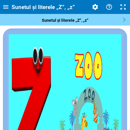
Sunetul și literele „Z”, „z”
Sunetul și literele „Z”, „z”