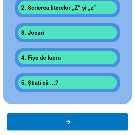
2. Scrierea literelor „Z” și „z”
3. Jocuri
4. Fișe de lucru
5. Știați că ...?