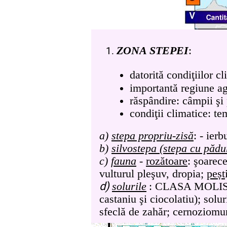
ZONA STEPEI
:
datorită condiţiilor c
importantă regiune agr
răspândire: câmpii şi 
condiţii climatice: te
a)
stepa propriu-zisă
: - ierb
b)
silvostepa (stepa cu pădu
c)
fauna
-
rozătoare
: şoarec
vulturul pleşuv,
dropia;
peșt
d)
solurile
: CLASA MOLISOL
castaniu şi
ciocolatiu); solur
sfeclă de zahăr; cernoziomuri 