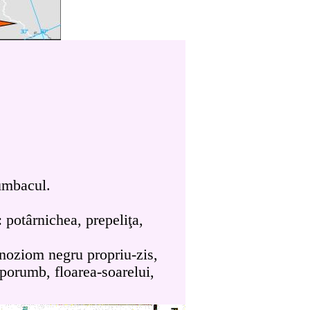
umbacul.
: potârnichea, prepeliţa,
oziom negru propriu-zis,
, porumb, floarea-soarelui,