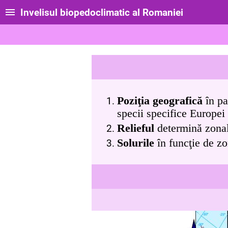
Invelisul biopedoclimatic al Romaniei
Poziţia geografică
în pa
specii specifice
Europei 
Relieful
determină zonali
Solurile
în funcţie de zo