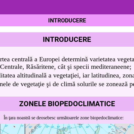
INTRODUCERE
INTRODUCERE
rtea centrală a Europei determină varietatea vegetaţ
Centrale, Răsăritene, cât şi specii mediteraneene;
tatea altitudinală a vegetaţiei, iar latitudinea, zona
nele de vegetaţie şi de climă solurile se zonează pe 
ZONELE BIOPEDOCLIMATICE
În ţara noastră se
deosebesc următoarele zone biopedoclimatice: