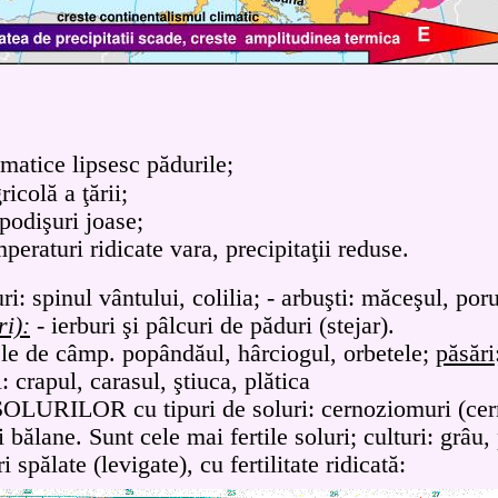
limatice lipsesc pădurile;
icolă a ţării;
podişuri joase;
mperaturi ridicate vara, precipitaţii reduse.
uri: spinul vântului, colilia; -
arbuşti: măceşul, por
ri):
-
ierburi şi pâlcuri de păduri (stejar).
ele de câmp. popândăul, hârciogul, orbetele;
păsări
i: crapul, carasul, ştiuca, plătica
URILOR cu tipuri de soluri: cernoziomuri (cern
i bălane. Sunt cele mai fertile soluri; culturi: grâu
spălate (levigate), cu fertilitate ridicată: