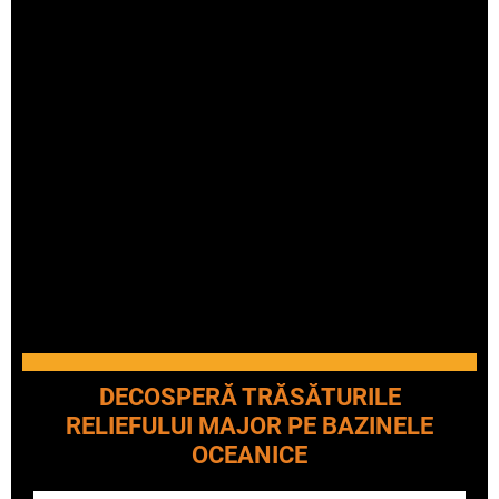
(nouă vârfuri cu peste 8000 m în Himalaya, 
între care Chomolungma cu 8848 m; 17 
vârfuri cu peste 6000 m în Anzi, între care 
Mc. Kinley 6187 m;
în Europa zece vârfuri ce depăşesc 4000 m, 
cel mai înalt fiind Mont-Blanc cu 4807 m;
în Africa sunt trei vârfuri la peste 5000 m în 
Kilimandjaro cu 6010 m, Kenya cu 5199 m şi 
Ruwenzori cu 5119;
în Australia cel mai înalt vârf Kosciusko de 
2230 m).
DESCOPERĂ ETAPELE FORMĂRII
MUNȚILOR
DECOSPERĂ TRĂSĂTURILE
RELIEFULUI MAJOR PE BAZINELE
OCEANICE