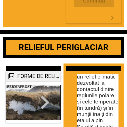
Continuă
RELIEFUL PERIGLACIAR
FORME DE RELIEF PERIGLACIAR
un relief climatic 
dezvoltat la 
contactul dintre 
regiunile polare 
și cele temperate 
(în tundră) și în 
munții înalți din 
etajul alpin. 
Se află dincolo 