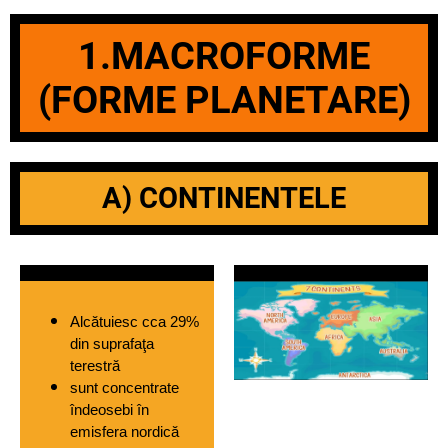
1.MACROFORME
(FORME PLANETARE)
A) CONTINENTELE
Alcătuiesc cca 29% 
din suprafaţa 
terestră  
sunt concentrate 
îndeosebi în 
emisfera nordică 