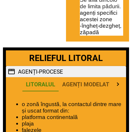
de limita pădurii.
agenți specifici 
acestei zone 
-îngheț-dezgheț, 
zăpadă
RELIEFUL LITORAL
AGENȚI-PROCESE
LITORALUL
AGENȚI MODELATORI
P
o zonă îngustă, la contactul dintre mare 
și uscat format din:
platforma continentală
plaja
falezele