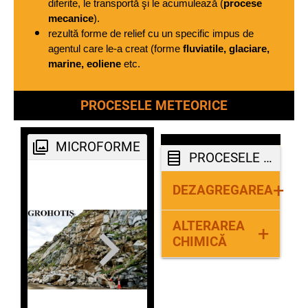
diferite, le transportă şi le acumulează (
procese 
mecanice
).
rezultă forme de relief cu un specific impus de 
agentul care le-a creat (forme 
fluviatile, glaciare, 
marine, eoliene
 etc.
PROCESELE METEORICE
MICROFORME
PROCESELE METEORICE
+
DEZAGREGAREA
ALTERAREA
DESCOAMARE-
+
CHIMICĂ
în regiunile 
deșertice-
variația diurnă 
distrugerea 
a temperaturii 
rocii prin 
(ziua, valori de 
modificarea 