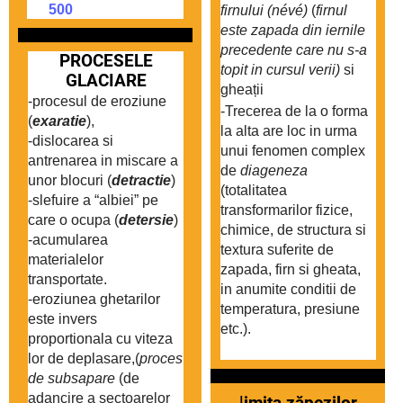
firnului (névé)
 (
firnul 
este zapada din iernile 
precedente care nu s-a 
PROCESELE
topit in cursul verii)
 si 
GLACIARE
gheații 
-procesul de eroziune 
-Trecerea de la o forma 
(
exaratie
), 
la alta are loc in urma 
-dislocarea si 
unui fenomen complex 
antrenarea in miscare a 
de 
diageneza
unor blocuri (
detractie
) 
(totalitatea 
-slefuire a “albiei” pe 
transformarilor fizice, 
care o ocupa (
detersie
)
chimice, de structura si 
-acumularea 
textura suferite de 
materialelor 
zapada, firn si gheata, 
transportate.
in anumite conditii de 
-eroziunea ghetarilor 
temperatura, presiune 
este invers 
etc.).
proportionala cu viteza 
lor de deplasare,(
proces 
de subsapare
 (de 
adancire a sectoarelor 
l
imita zăpezilor