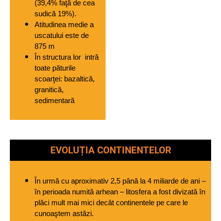
(39,4% faţă de cea 
sudică 19%).
Atitudinea medie a 
uscatului este de 
875 m
În structura lor  intră 
toate păturile 
scoarţei: bazaltică, 
granitică, 
sedimentară
EVOLUȚIA CONTINENTELOR
În urmă cu aproximativ 2,5 până la 4 miliarde de ani – 
în perioada numită arhean – litosfera a fost divizată în 
plăci mult mai mici decât continentele pe care le 
cunoaştem astăzi. 