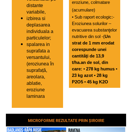
eroziune
, colmatare 
găvane (prin unirea crovurilor);
masa alunecată
(apa 
distante 
padine (depresiuni mari prin unirea 
(acumulare)
preia ioni 
variabile,
găvanelor).
de Na, 
• Sub raport ecologic:
-
izbirea si 
Ca etc. 
Eroziunea solurilor – 
deplasarea 
din roci, 
evacuarea substanţelor 
individuala a 
transportându-
nutritive din sol 
-(
Un 
particulelor;
i la 
strat de 1 mm erodat 
spalarea in 
distanță);
corespunde unei 
suprafata a 
alterare 
cantităţi de 13,9 
versantului,
biochimică, 
t/ha.an de sol, din 
(eroziunea în 
efectuată 
care: • 278 kg humus • 
suprafață, 
de 
23 kg azot • 28 kg 
areolara, 
bacterii, 
P2O5 • 45 kg K2O
ablatie, 
plante 
eroziune 
etc., prin 
laminara
care 
sunt 
extrași 
MICROFORME REZULTATE PRIN ȘIROIRE
diferiți 
compuși 