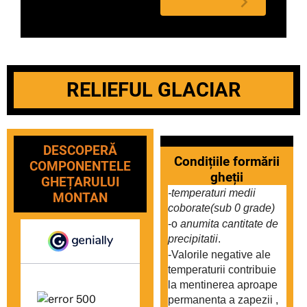
nuanța 
climatică.
RELIEFUL GLACIAR
DESCOPERĂ
Condițiile formării
COMPONENTELE
gheții
GHEȚARULUI
-temperaturi medii 
MONTAN
coborate(sub 0 grade)
-o 
anumita cantitate de
precipitatii
. 
-Valorile negative ale 
temperaturii contribuie 
la mentinerea aproape 
permanenta a zapezii , 