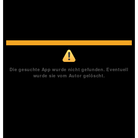
înălţări);
munţi vulcanici (au rezultat prin 
erupţii vulcanice)
munţi foarte vechi, unii reînălţaţi, 
caledonici (Alpii Scandinaviei);
munţi vechi hercinici (Ural, M. 
VÂRSTA
Vosgi);
munţi tineri alpini (Alpii, Carpaţii, 
Caucaz, Himalaya etc.).
MASIVELE MONTANE
Sunt prezente în ariile lanţurilor de munţi vechi şi 
foarte vechi (frecvent în zona hercinidelor) ce au 
fost peneplenaţi în blocuri şi care ulterior au suferit 
ridicări pe mai multe sute de metri. 
se caracterizează prin: poduri interfluviale largi, 
netede (resturi de peneplenă) separate de văi 