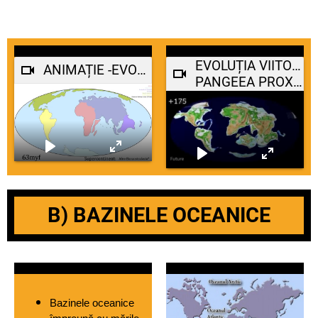
EVOLUȚIA VIITOARE A CONTINENTELOR
ANIMAȚIE -EVOLUȚIA CONTINENTELOR
PANGEEA PROXIMA
B) BAZINELE OCEANICE
Bazinele oceanice 