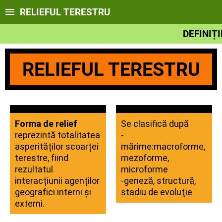
RELIEFUL TERESTRU
DEFINIȚI
RELIEFUL TERESTRU
Forma de relief
Se clasifică după 
reprezintă totalitatea
-
asperităților scoarței
mărime:macroforme, 
terestre, fiind
mezoforme, 
rezultatul
microforme
interacțiunii agenților
-geneză, structură, 
geografici interni și
stadiu de evoluţie 
externi.