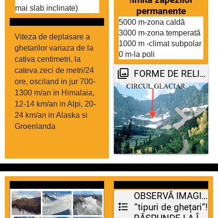
mai slab inclinate) 
permanente
5000 m-zona caldă
3000 m-zona temperată
Viteza de deplasare a 
1000 m -climat subpolar
ghetarilor variaza de la 
0 m-la poli
cativa centimetri, la 
cateva zeci de metri/24 
FORME DE RELIEF GLACIAR
ore, osciland in jur 700-
1300 m/an in Himalaia, 
12-14 km/an in Alpi, 20-
24 km/an in Alaska si 
Groenlanda
OBSERVĂ IMAGINEA
”tipuri de ghețari”!