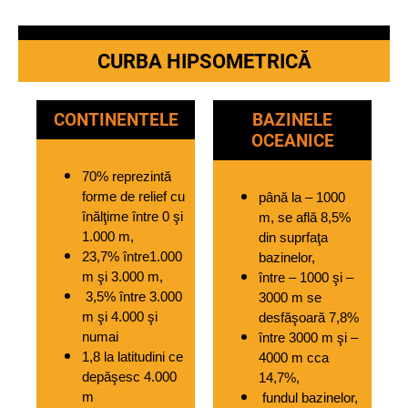
CURBA HIPSOMETRICĂ
CONTINENTELE
BAZINELE
OCEANICE
70% reprezintă 
forme de relief cu 
până la – 1000 
înălţime între 0 şi 
m, se află 8,5% 
1.000 m, 
din suprfaţa 
23,7% între1.000 
bazinelor, 
m şi 3.000 m,
între – 1000 şi – 
 3,5% între 3.000 
3000 m se 
m şi 4.000 şi 
desfăşoară 7,8% 
numai 
între 3000 m şi – 
1,8 la latitudini ce 
4000 m cca 
depăşesc 4.000 
14,7%, 
m
 fundul bazinelor, 