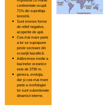
împreună cu mările 
continentale ocupă 
71% din suprafaţa 
terestră. 
Sunt imense forme 
de relief negative, 
acoperite de apă. 
Cea mai mare parte 
a lor se suprapune 
peste sectoare din 
scoarţă bazaltică.
Adâncimea medie a 
bazinelor oceanice 
este de 3790 m.
geneza, evoluţia, 
dar şi cea mai mare 
parte a morfologiei 
lor sunt subordonate 
dinamicii interne.