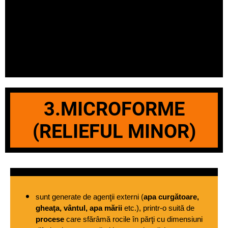
3.MICROFORME
(RELIEFUL MINOR)
sunt generate de agenţii externi (
apa curgătoare, 
gheaţa, vântul, apa mării 
etc.), printr-o suită de 
procese 
care sfărâmă rocile în părţi cu dimensiuni 