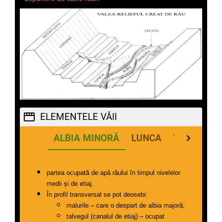
dezagregări; 
la fel 
sunt 
scoarțele 
dezvoltate 
în 
climatul 
deșertic;
în zonele 
ELEMENTELE VĂII
cu climat 
ALBIA MINORĂ
LUNCA
TERASE
ecuatorial 
și 
subecuatorial, 
partea ocupată de apă răului în timpul nivelelor 
alterarea 
medii și de etiaj. 
chimică 
În profil transversal se pot deosebi:
produce 
malurile – care o despart de albia majoră; 
transformări 
talvegul (canalul de etiaj) – ocupat 