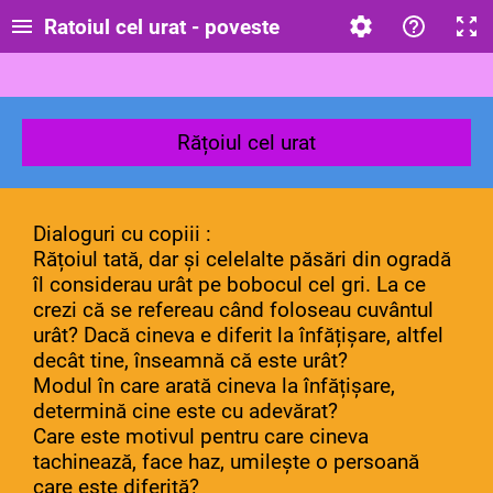
Ratoiul cel urat - poveste
Rățoiul cel urat
Dialoguri cu copiii :
Rățoiul tată, dar și celelalte păsări din ogradă
îl considerau urât pe bobocul cel gri. La ce
crezi că se refereau când foloseau cuvântul
urât? Dacă cineva e diferit la înfățișare, altfel
decât tine, înseamnă că este urât?
Modul în care arată cineva la înfățișare,
determină cine este cu adevărat?
Care este motivul pentru care cineva
tachinează, face haz, umilește o persoană
care este diferită?