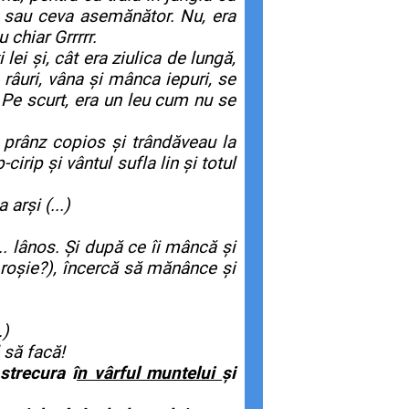
ie sau ceva asemănător. Nu, era
chiar Grrrrr.
ei și, cât era ziulica de lungă,
 râuri, vâna și mânca iepuri, se
! Pe scurt, era un leu cum nu se
n prânz copios și trândăveau la
irip și vântul sufla lin și totul
arși (...)
. lânos. Și după ce îi mâncă și
roșie?), încercă să mănânce și
.)
 să facă!
strecura î
n vârful muntelui
și