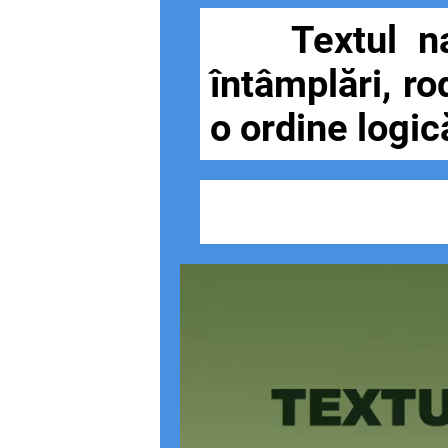
Textul narat
întâmplări, ro
o ordine logic