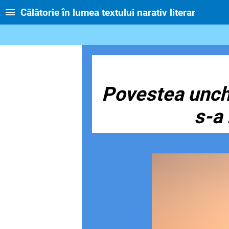
Călătorie în lumea textului narativ literar
Povestea unchi
s-a