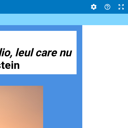
o, leul care nu
stein