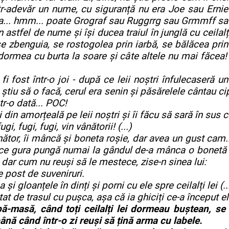
 într-adevăr un nume, cu siguranță nu era Joe sau Ern
... hmm... poate Grograf sau Ruggrrg sau Grmmff sau 
fel de nume și își ducea traiul în junglă cu ceilalți l
se zbenguia, se rostogolea prin iarbă, se bălăcea prin
, dormea cu burta la soare și câte altele nu mai făcea
i fost într-o joi - după ce leii noștri înfulecaseră u
tiu să o facă, cerul era senin și păsărelele cântau cip-c
tr-o dată... POC!
n amorțeală pe leii noștri și îi făcu să sară în sus ca 
, fugi, fugi, vin vânătorii! (...)
or, îi mâncă și boneta roșie, dar avea un gust cam..
face gura pungă numai la gândul de-a mânca o bonetă 
, dar cum nu reuși să le mestece, zise-n sinea lui:
post de suveniruri.
gloanțele în dinți și porni cu ele spre ceilalți lei (..
 de trasul cu pușca, așa că ia ghiciți ce-a început el
ă-masă, când toți ceilalți lei dormeau buștean, se 
până când într-o zi reuși să țină arma cu labele.