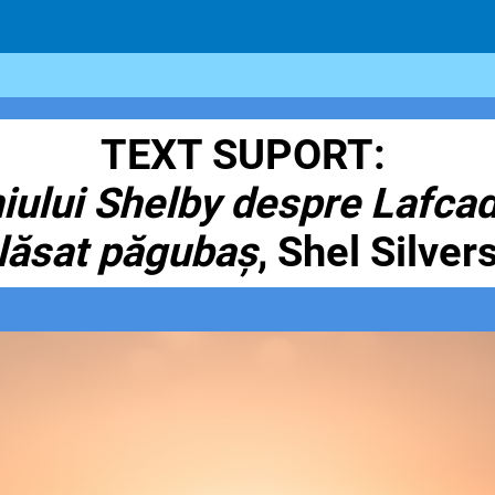
TEXT SUPORT:
ului Shelby despre Lafcadi
 lăsat păgubaș
, Shel Silver