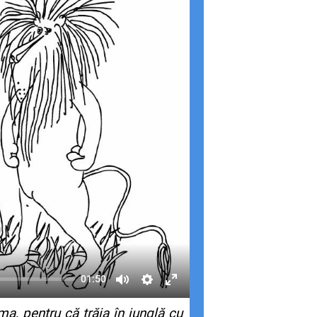
01:50
ma, pentru că trăia în junglă cu