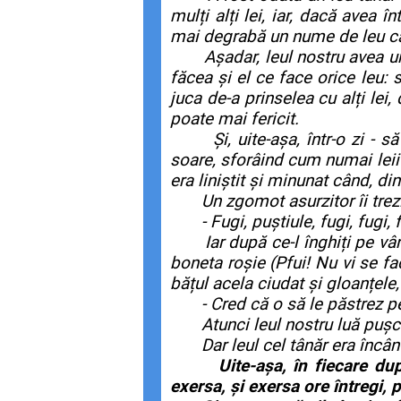
mulți alți lei, iar, dacă avea
mai degrabă un nume de leu ca
Așadar, leul nostru avea un ast
făcea și el ce face orice leu: 
juca de-a prinselea cu alți lei
poate mai fericit.
Și, uite-așa, într-o zi - să f
soare, sforâind cum numai leii ș
era liniștit și minunat când, din
Un zgomot asurzitor îi trezi di
- Fugi, puștiule, fugi, fugi, fugi
Iar după ce-l înghiți pe vânăt
boneta roșie (Pfui! Nu vi se 
bățul acela ciudat și gloanțele
- Cred că o să le păstrez pe 
Atunci leul nostru luă pușca și 
Dar leul cel tânăr era încântat
Uite-așa, în fiecare dup
exersa, și exersa ore întregi, 