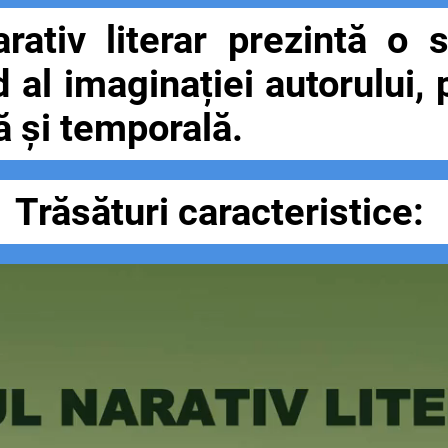
iv literar prezintă o 
d al imaginației autorului, 
ă și temporală.
Trăsături caracteristice: