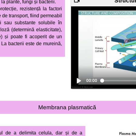
Structur
la plante, fungi și bacterii.
rotecție, rezistență
la factori
le de transport, fiind permeabil
i sau substante solubile în
loză (determină elasticitate),
e) și poate fi acoperit de un
. La bacterii este de mureină,
00:00
Membrana plasmatică
l de a delimita celula, dar și de a