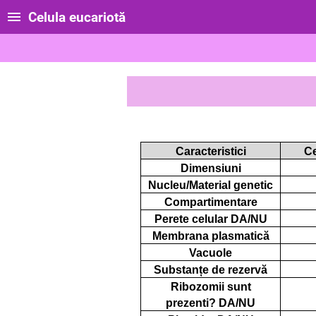
Celula eucariotă
Caracteristici
Ce
Dimensiuni
Nucleu/Material genetic
Compartimentare
Perete celular DA/NU
Membrana plasmatică
Vacuole
Substanțe de rezervă
Ribozomii sunt
prezenti? DA/NU