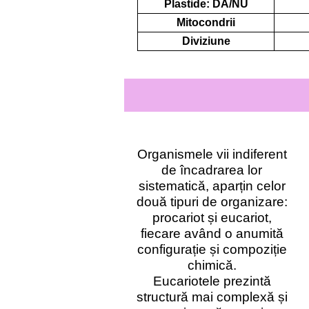
Plastide: DA/NU
Mitocondrii
Diviziune
Organismele vii indiferent
de încadrarea lor
sistematică, aparțin celor
două tipuri de organizare:
procariot și eucariot,
fiecare având o anumită
configurație și compoziție
chimică.
Eucariotele prezintă
structură mai complexă și