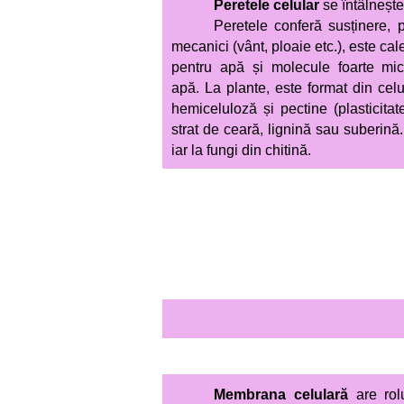
Peretele celular
se întâlnește 
Peretele conferă susț
inere, p
mecanici (vâ
nt, ploaie etc.), este ca
pentru apă și molecule foarte mic
apă. La plante, este format din celu
hemiceluloză și pectine (plasticitat
strat de ceară, lignină sau suberină
iar la fungi din chitină.
Membrana celulară
are rolu