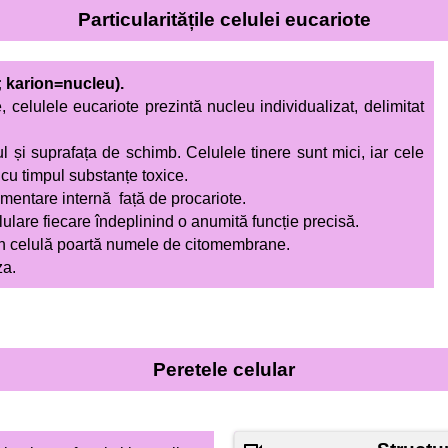
Particularitățile celulei eucariote
at; karion=nucleu).
, celulele eucariote prezintă nucleu individualizat, delimitat
 și suprafața de schimb. Celulele tinere sunt mici, iar cele
cu timpul substanțe toxice.
entare internă față de procariote.
ulare fiecare îndeplinind o anumită funcție precisă.
in celulă poartă numele de citomembrane.
za.
Peretele celular