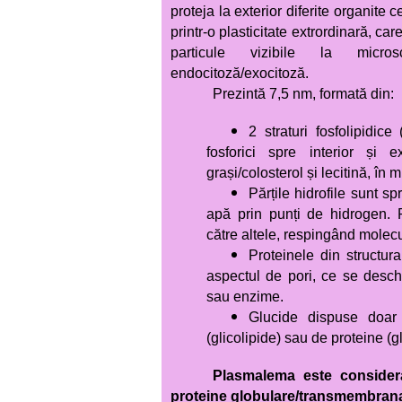
proteja la exterior diferite organite 
printr-o plasticitate extrordinară, ca
particule vizibile la micros
endocitoză/exocitoză.
Prezintă 7,5 nm, formată din:
2 straturi fosfolipidice
fosforici spre interior și ex
grași/colosterol și lecitină, în mi
Părțile hidrofile sunt s
apă prin punți de hidrogen. P
către altele, respingând molec
Proteinele din structur
aspectul de pori, ce se deschi
sau enzime.
Glucide dispuse doar 
(glicolipide) sau de proteine
Plasmalema este considera
proteine globulare/transmembran