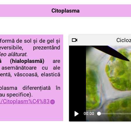
Citoplasma
Ciclo
ormă de sol și de gel și
ersibile, prezentând
eo alăturat.
ă (hialoplasmă)
are
ce asemănătoare cu ale
entă, vâscoasă, elastică
plasma diferențiată în
au specifice).
iki/Citoplasm%C4%83
00:00