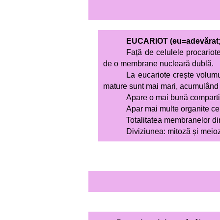
EUCARIOT (eu=adevăr
Față de celulele procariote
de o membrane nucleară dublă.
La eucariote crește volumul
mature sunt mai mari, acumulând 
Apare o mai bună compartim
Apar mai multe organite cel
Totalitatea membranelor d
Diviziunea: mitoză și meio