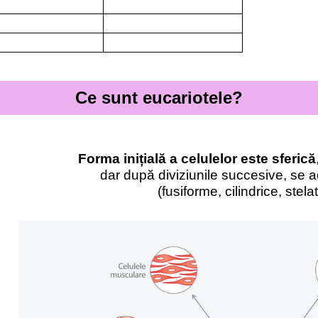
Ce sunt eucariotele?
Forma inițială a celulelor este sferică
dar după diviziunile succesive, se
(fusiforme, cilindrice, stela