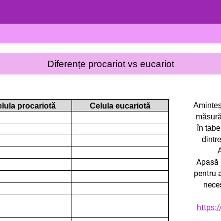
Diferențe procariot vs eucariot
Aminteșt
lula procariotă
Celula eucariotă
măsură 
în tabe
dintr
A
Apasă p
pentru a
neces
https: