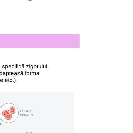
, specifică zigotului,
 adaptează forma
te etc.)