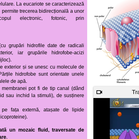
celulare. La eucariote se caracterizează
re permite trecerea bidirecțională a unor
copul electronic, fotonic, prin
 (cu grupări hidrofile date de radicali
terior, iar grupările hidrofobe-acizi
jloc).
pre exterior și se unesc cu molecule de
ărțile hidrofobe sunt orientate unele
ulele de apă.
a membranei pot fi de tip canal (dând
Tr
d sau inchid la stimuli), de susținere
pe fața externă, atașate de lipide
 (glicoproteine).
tă un mozaic fluid, traversate de
are
.