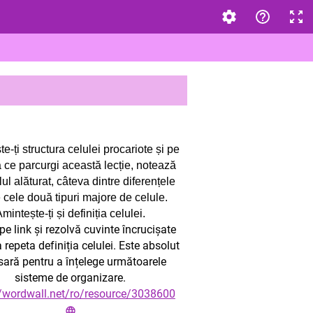
e-ți structura celulei procariote și pe
ce parcurgi această lecție, notează
lul alăturat, câteva dintre diferențele
e cele două tipuri majore de celule.
mintește-ți și definiția celulei.
e link și rezolvă cuvinte încrucișate
 repeta definiția celulei. Este absolut
ară pentru a înțelege următoarele
sisteme de organizare.
//wordwall.net/ro/resource/3038600