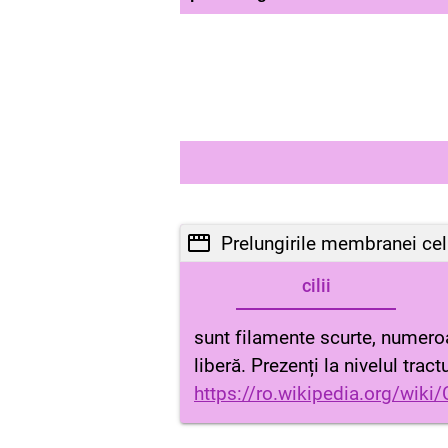
Prelungirile membranei celu
cilii
sunt filamente scurte, numeroas
liberă. Prezenți la nivelul trac
https://ro.wikipedia.org/wiki/C