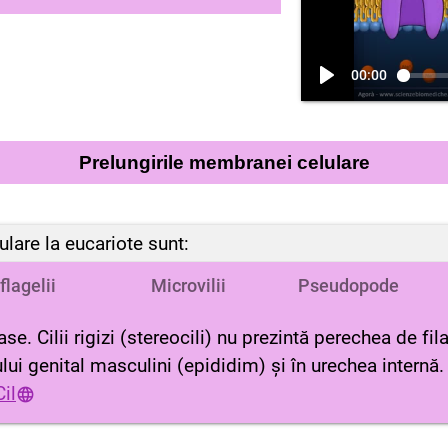
00:00
Prelungirile membranei celulare
lare la eucariote sunt:
flagelii
Microvilii
Pseudopode
e. Cilii rigizi (stereocili) nu prezintă perechea de fi
tului genital masculini (epididim) și în urechea internă.
il