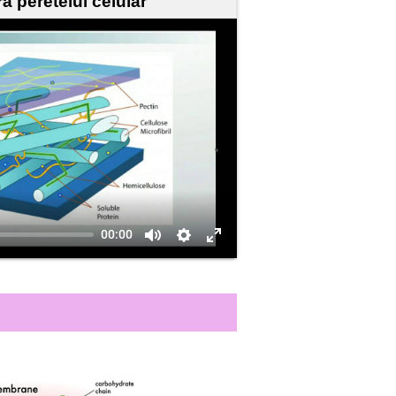
a peretelui celular
00:00