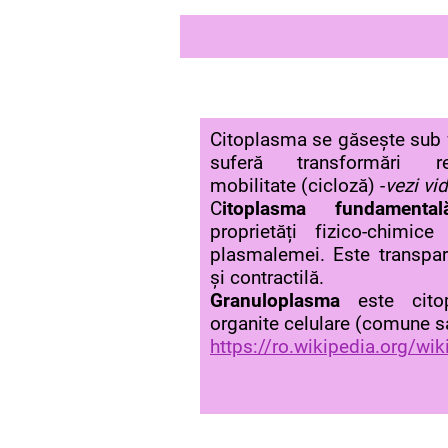
Citoplasma se găsește sub f
suferă transformări rev
mobilitate (cicloză) -
vezi vid
C
itoplasma fundamental
proprietăți fizico-chimi
plasmalemei. Este transpar
și contractilă.
Granuloplasma
este cito
organite celulare (comune s
https://ro.wikipedia.org/w