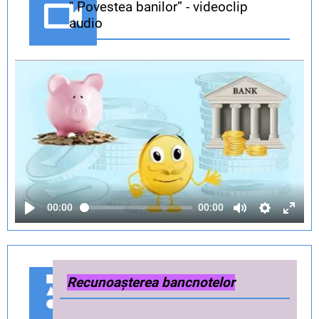
" Povestea banilor” - videoclip
audio
00:00
00:00
Recunoașterea bancnotelor