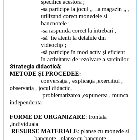
specifice acestora ;
-sa participe la jocul „ La magazin „ ,
utilizand corect monedele si
bancnotele ;
-sa raspunda corect la intrebari ;
-să fie atenti la detaliile din
videoclip ;
-să
participe în mod activ şi eficient
în activitatea de rezolvare a sarcinilor.
Strategia didactică:
METODE ŞI PROCEDEE:
conversaţia , explicaţia ,exercitiul ,
observatia , jocul didactic,
problematizarea ,expunerea , munca
independenta
FORME DE ORGANIZARE
: frontala
,individuala
RESURSE MATERIALE
: planse cu monede si
bancnote , planse cu bancnote