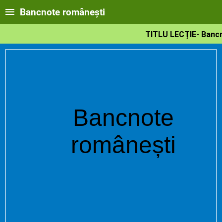
Bancnote românești
TITLU LECȚIE- Banc
Bancnote
românești