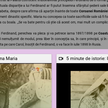
ala dispariție a lui Ferdinand ar fi putut însemna sfârșitul șederii sale î
lisabeta, despre care afirma că aparțin înainte de toate
Coroanei Românie
ment dinastic specific. Maria nu concepea ca toate sacrificiile sale să fi f
sa cu boala. „Se va bate pentru că știe că acest om, mai mult un complic
 Ferdinand, perechea va pleca și va petrece iarna 1897/1898 pe
Coast
i nemulțumit de modul, prea liber în concepția sa, în care principii, și în 
a pe care Carol, însoțit de Ferdinand, o va face în iulie 1898 în Rusia.
ina Maria
5 minute de istorie: