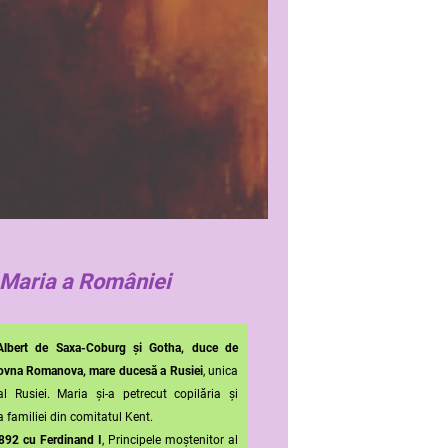
 Maria a României
 Albert de Saxa-Coburg și Gotha, duce de
ovna Romanova, mare ducesă a Rusiei
, unica
 al Rusiei.
Maria și-a petrecut copilăria și
a familiei din comitatul Kent.
892 cu Ferdinand I
, Principele moștenitor al