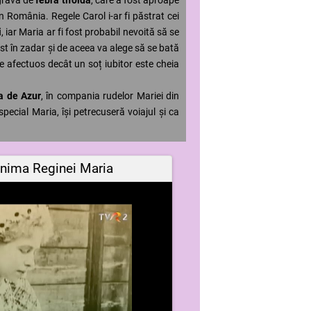
n România. Regele Carol i-ar fi păstrat cei
i
, iar Maria ar fi fost probabil nevoită să se
ost în zadar și de aceea va alege să se bată
e afectuos decât un soț iubitor este cheia
a de Azur
, în compania rudelor Mariei din
special Maria, își petrecuseră voiajul și ca
 Inima Reginei Maria