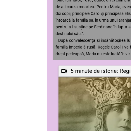
de a-i cauza moartea. Pentru Maria, eventu
doi copii, principele Carol și principesa E
întoarcă la familia sa, în urma unui aranja
pentru a-l susține pe Ferdinand în lupta 
destinului său.”.
După convalescența și însănătoșirea lui
familia imperială rusă. Regele Carol I va f
drept pedeapsă, Maria nu este luată în vizit
5 minute de istorie: Reg