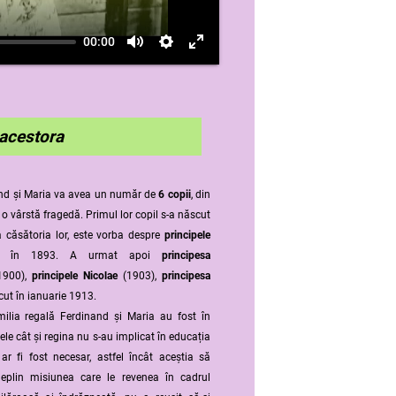
00:00
acestora
nand și Maria va avea un număr de
6 copii
, din
a o vârstă fragedă. Primul lor copil s-a născut
a căsătoria lor, este vorba despre
principele
eș, în 1893. A urmat apoi
principesa
900),
principele Nicolae
(1903),
principesa
cut în ianuarie 1913.
familia regală Ferdinand și Maria au fost în
ele cât și regina nu s-au implicat în educația
ar fi fost necesar, astfel încât aceștia să
deplin misiunea care le revenea în cadrul