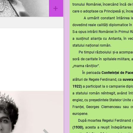
tronului României, încercând încă de l
lie 1927
+
care o adoptase ca Principesă și, înc
A urmărit constant întărirea legăt
șor, Sinaia, România
dovedind reale calități diplomatice în
S-a opus intrării României în Primul R
a susținut alianța cu Antanta, în ved
statului național român.
Pe timpul războiului și-a acompania
soră de caritate în spitalele militare,
„mama răniților”.
În perioada
Conferinței de Pace
alături de Regele Ferdinand, ca
suvera
1922)
a participat la o campanie dipl
a statului român reîntregit, având în
englez, cu președintele Statelor Unite
Franței, Georges Clemenceau sau c
europene.
După moartea Regelui Ferdinand și v
(1930)
, acesta a reușit îndepărtarea 