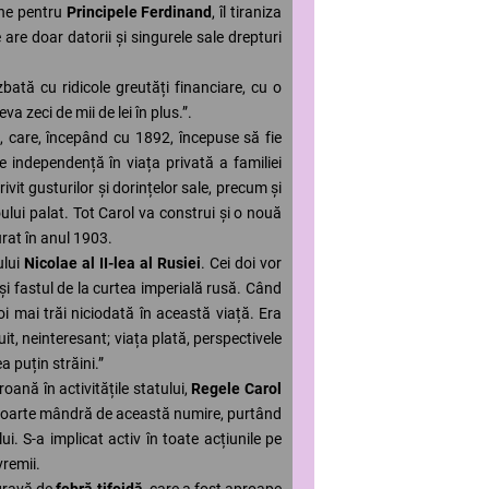
une pentru
Principele Ferdinand
, îl tiraniza
are doar datorii și singurele sale drepturi
bată cu ridicole greutăți financiare, cu o
a zeci de mii de lei în plus.”.
i
, care, începând cu 1892, începuse să fie
 independență în viața privată a familiei
ivit gusturilor și dorințelor sale, precum și
oului palat. Tot Carol va construi și o nouă
urat în anul 1903.
ului
Nicolae al II-lea al Rusiei
. Cei doi vor
 fastul de la curtea imperială rusă. Când
i mai trăi niciodată în această viață. Era
uit, neinteresant; viața plată, perspectivele
a puțin străini.”
oană în activitățile statului,
Regele Carol
i foarte mândră de această numire, purtând
i. S-a implicat activ în toate acțiunile pe
vremii.
 gravă de
febră tifoidă
, care a fost aproape