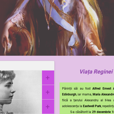
Viața Reginei
+
Părinții săi au fost
Alfred Ernest
l Park, Ashford, Kent,
+
Edinburgh
, iar mama,
Maria Alexandr
fiică a țarului Alexandru al II-lea
rn-Sigmaringen
+
adolescența la
Eastwell Park
, reședinț
S-a căsătorit la
29 decembrie 1