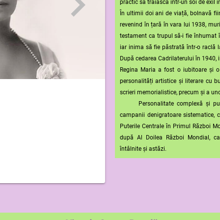
practic să trăiască într-un soi de exil i
În ultimii doi ani de viață, bolnavă fii
revenind în țară în vara lui 1938, mur
testament ca trupul să-i fie înhumat 
iar inima să fie păstrată într-o raclă 
După cedarea Cadrilaterului în 1940, 
Regina Maria a fost o iubitoare și o
personalități artistice și literare cu
scrieri memorialistice, precum și a uno
Personalitate complexă și puter
campanii denigratoare sistematice, c
Puterile Centrale în Primul Război Mon
după Al Doilea Război Mondial, ca
întâlnite și astăzi.