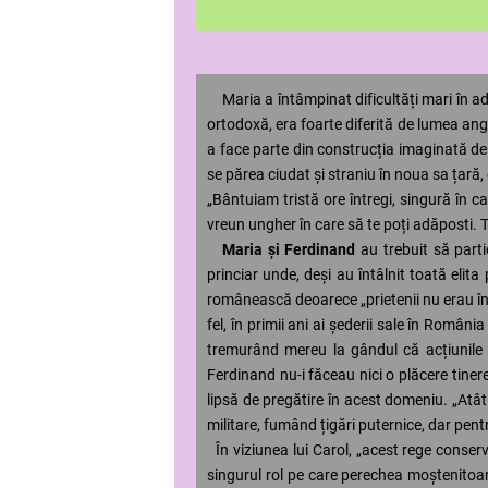
Maria a întâmpinat dificultăți mari în ada
ortodoxă, era foarte diferită de lumea ang
a face parte din construcția imaginată de 
se părea ciudat și straniu în noua sa țară, 
„Bântuiam tristă ore întregi, singură în 
vreun ungher în care să te poți adăposti. T
Maria și Ferdinand
au trebuit să partic
princiar unde, deși au întâlnit toată elita 
românească deoarece „prietenii nu erau înto
fel, în primii ani ai șederii sale în Români
tremurând mereu la gândul că acțiunile sa
Ferdinand nu-i făceau nici o plăcere tinere
lipsă de pregătire în acest domeniu. „Atât 
militare, fumând țigări puternice, dar pent
În viziunea lui Carol, „acest rege conser
singurul rol pe care perechea moștenitoare