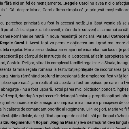
ia fără nici un fel de menajamente. „
Regele Carol
nu avea nici o afecți
uia.”. Cât despre Maria, Carol afirma simplu că „o prințesă moștenitoare 
”.
u perechea princiară au fost în aceeași notă: „i-a lăsat veșnic să se z
i putut să le asigure traiul cuvenit, mărindu-le subvenția sa numai cu câtev
oanei României se mută în noua reședință princiară,
Palatul Cotrocen
e
Regele Carol I
. Acest fapt va permite obținerea unui grad mai mare de
tutela regelui. Maria se va dedica amenajării interioarelor noii locuințe potr
, practicată pe câmpul de instrucție de la Cotroceni, aflat în apropierea n
ri, Castelul Pelișor, situat în complexul familiei regale de la Sinaia, inaug
zenta familia regală română la festivitățile prilejuite de încoronarea țar
urg, Maria rămânând profund impresionată de amploarea festivităților și
ă plece spre casă „am realizat că acesta a fost un episod pe care nu-l vo
și abnegație » nu a fost ușoară. Totul părea mic, plictisitor, ponosit, înghes
văd copiii, dar după o petrecere îndelungată chiar și propriii copii pot păre
și într-o încercare de a asigura o implicare mai mare a principesei de cor
a în calitate de comandant onorific al Regimentului 4 Roșiori. Maria va f
stațiile oficiale, dar și fiind aproape de soldații săi pe timpul războiulu
târziu Regimentul 4 Roșiori „Regina Maria”)
le-a desfășurat de-a lungul 
ist la Palatul Cotroceni: îmbolnăvirea principelui Ferdinand de o formă