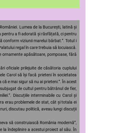
 României. Lumea de la București, latină și
pentru a fi adorată și răsfățată, ci pentru
 conform viziunii marelui bărbat.”. Totul i
Palatului regal în care trebuia să locuiască.
ne de ornamente apăsătoare, pompoase, fără
ri oficiale prilejuite de căsătoria cuplului
gele Carol să își facă prieteni în societatea
că e mai sigur să nu ai prieteni.”. În acest
, subjugat de cultul pentru bătrânul de fier,
ei.”. Discuțiile interminabile cu Carol și
ra erau problemele de stat, cât și totala ei
uri, discutau politică, aveau lungi discuții
ltcineva să construiască România modernă”,
la îndeplinire a acestui proiect al său. În