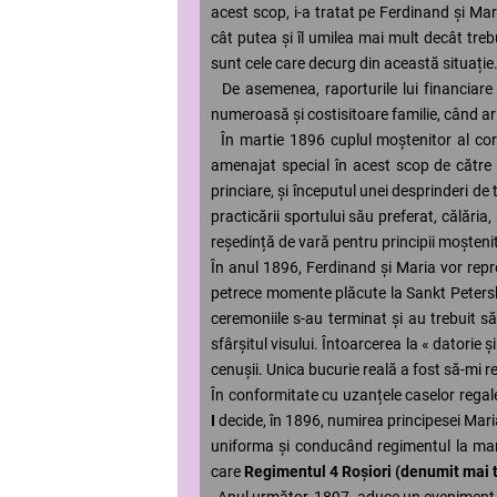
acest scop, i-a tratat pe Ferdinand și Mar
cât putea și îl umilea mai mult decât treb
sunt cele care decurg din această situație.
De asemenea, raporturile lui financiare c
numeroasă și costisitoare familie, când ar f
În martie 1896 cuplul moștenitor al cor
amenajat special în acest scop de cătr
princiare, și începutul unei desprinderi de 
practicării sportului său preferat, călăria
reședință de vară pentru principii moștenito
În anul 1896, Ferdinand și Maria vor repre
petrece momente plăcute la Sankt Petersb
ceremoniile s-au terminat și au trebuit s
sfârșitul visului. Întoarcerea la « datorie 
cenușii. Unica bucurie reală a fost să-mi re
În conformitate cu uzanțele caselor regale 
I
decide, în 1896, numirea principesei Mari
uniforma și conducând regimentul la manife
care
Regimentul 4 Roșiori (denumit mai 
Anul următor, 1897, aduce un eveniment tr