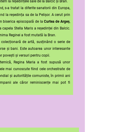
ntern la reședințele sale de la Balcic și Bran.
nd, s-a tratat la diferite sanatorii din Europa,
ind la reședința sa de la Pelișor.
A cerut prin
în biserica episcopală de la
Curtea de Argeș
,
la capela Stella Maris a reședinței din Balcic.
inima Reginei a fost mutată la Bran.
 colecționară de artă, susținând o serie de
 burse și bani. Este autoarea unor interesante
r povești și versuri pentru copii.
nică, Regina Maria a fost supusă unor
ele mai cunoscute fiind cele orchestrate de
dial și autoritățile comuniste, în primii ani
mpanii ale căror reminiscențe mai pot fi