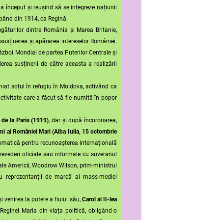
a început și reușind să se integreze națiunii
epând din 1914, ca Regină.
urilor dintre România și Marea Britanie,
 susținerea și apărarea intereselor României.
ăzboi Mondial de partea Puterilor Centrale și
erea susținerii de către aceasta a realizării
t soțul în refugiu în Moldova, activând ca
 activitate care a făcut să fie numită în popor
 de la Paris (1919)
, dar și după încoronarea,
ni ai României Mari (Alba Iulia, 15 octombrie
omatică pentru recunoașterea internațională
trevederi oficiale sau informale cu suveranul
 ale Americii, Woodrow Wilson, prim-ministrul
u reprezentanții de marcă ai mass-mediei
enirea la putere a fiului său,
Carol al II-lea
Reginei Maria din viața politică, obligând-o