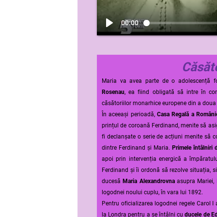
00:00
Căsăt
Maria va avea parte de o adolescență fo
Rosenau
, ea fiind obligată să intre în co
căsătoriilor monarhice europene din a doua 
În aceeași perioadă,
Casa Regală a Români
prințul de coroană Ferdinand, menite să asigu
fi declanșate o serie de acțiuni menite să c
dintre Ferdinand și Maria.
Primele întâlniri
apoi prin intervenția energică a împăratu
Ferdinand și îi ordonă să rezolve situația, 
ducesă
Maria Alexandrovna
asupra Mariei, 
logodnei noului cuplu, în vara lui 1892.
Pentru oficializarea logodnei regele Carol I
la Londra pentru a se întâlni cu
ducele de E