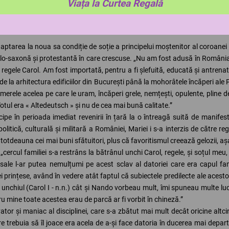
Viața la Curtea Regală
ptarea la noua sa condiție de soție a principelui moștenitor al coroanei
lo-saxonă și protestantă în care crescuse. „Nu am fost adusă în România 
regele Carol. Am fost importată, pentru a fi șlefuită, educată și antrenată
de la arhitectura edificiilor din București până la mohorâtele încăperi ale 
camerele acelea pe care le uram, încăperi grele, nemțești, opulente, pli
otul era « Altedeutsch » și nu de cea mai bună calitate.”
ipe în perioada imediat revenirii în țară la o întreagă suită de manifestă
politică, culturală și militară a României, Mariei i s-a interzis de către re
tdeauna cei mai buni sfătuitori, plus că favoritismul creează gelozii, așa 
a „cercul familiei s-a restrâns la bătrânul unchi Carol, regele, și soțul meu
le l-ar putea nemulțumi pe acest sclav al datoriei care era capul famili
i prințese, având în vedere atât faptul că subiectele predilecte ale acesto
unchiul (Carol I - n.n.) cât și Nando vorbeau mult, îmi spuneau multe lucr
ru mine toate acestea erau de parcă ar fi vorbit în chineză.”
vator și maniac al disciplinei, care s-a zbătut mai mult decât oricine a
 trebuia să îl joace era acela de a-și face datoria în ducerea mai departe 