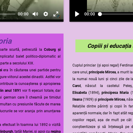
00:00
00:00
oria
Copiii și educația 
arte scurtă, petrecută la
Coburg și
mplicatul balet politico-diplomatic al
parte a secolului XIX.
Cuplul princiar (și apoi regal) Ferdi
ei
era în căutarea unei partide pentru
care unul,
principele Mircea
, a murit l
re viitorul acestei dinastii. Astfel vor
la numai nouă luni și cinci zile de l
ontribuie la cunoașterea și apropierea
Carol
, născut la castelul Pel
 din anul 1891
vor fi eșecuri totale, dar
Elisabeta
(1894),
principesa Maria
(1
lui german care îl cheamă pe timidul
Ileana
(1909) și
principele Mircea
, năs
simultan cu presiunile făcute de marea
Relațiile dintre părinți și copii în 
lucrurile se vor aranja prin anunțarea
aparență normale, dar în fapt atât reg
copiilor regali, așa de mult pe cât 
 a efectuat în toamna lui 1892 o vizită
conștientizeze și să înțeleagă pe 
dinburgh
, tatăl Mariei, și apoi cu
regina