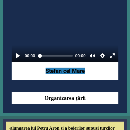
00:00
00:00
Stefan cel Mare
Organizarea
țării
-alungarea lui Petru Aron şi a boierilor supuşi turcilor