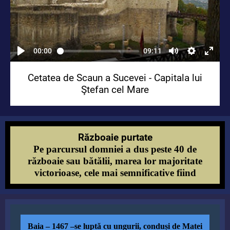
00:00
09:11
Cetatea de Scaun a Sucevei - Capitala lui
Ştefan cel Mare
Războaie purtate
Pe parcursul domniei a dus peste 40 de
războaie sau bătălii, marea lor majoritate
victorioase, cele mai semnificative fiind
Baia
– 1467
–se luptă cu ungurii, conduși de Matei