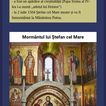
- a fost un apărător al creștinătății (Papa Sixtus al IV-
lea l-a numit ,,atletul lui Hristos”)
- la 2 iulie 1504 Ştefan cel Mare moare și va fi
înmormântat la Mânăstirea Putna.
Mormântul lui Ștefan cel Mare