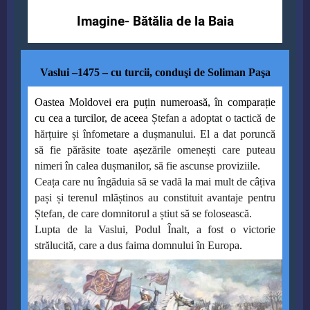
Imagine- Bătălia de la Baia
Vaslui –1475 – cu turcii, conduşi de Soliman Paşa
Oastea Moldovei era puțin numeroasă, în comparație
cu cea a turcilor, de aceea
Ștefan a adoptat o tactică de
hărțuire și înfometare a dușmanului. El a dat poruncă
să fie părăsite toate așezările omenești care puteau
nimeri în calea dușmanilor, să fie ascunse proviziile.
Ceața care nu îngăduia să se vadă la mai mult de câțiva
pași și terenul mlăștinos au constituit avantaje pentru
Ștefan, de care domnitorul a știut să se folosească.
Lupta de la Vaslui, Podul Înalt, a fost o victorie
strălucită, care a dus faima domnului în Europa
.