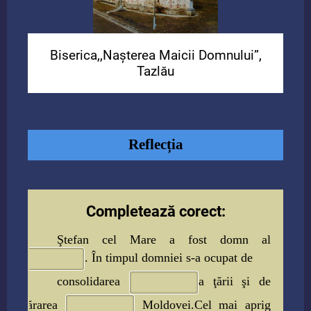
Biserica,,Nașterea Maicii Domnului”,
Tazlău
Reflecția
Completează corect:
Ştefan cel Mare a fost domn al
. În timpul domniei s-a ocupat
de
consolidarea
a ţării şi
de
apărarea
Moldovei.
Cel mai aprig