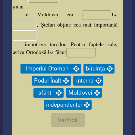
duşman
al Moldovei era
La
, Ştefan obţine cea
mai importantă
împotriva turcilor.
Pentru faptele sale,
Biserica Ortodoxă l-a făcut
Imperiul Otoman
biruință
Podul Înalt
internă
sfânt
Moldovei
independenței
Verifică