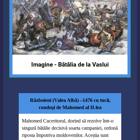
Imagine - Bătălia de la Vaslui
Războieni (Valea Albă) –1476 cu tucii,
conduşi de Mahomed al II-lea
Mahomed Cuceritorul, dorind să rezolve într-o
singură bătălie decisivă soarta campaniei, ordonă
riposta împotriva moldovenilor. Aceștia sunt