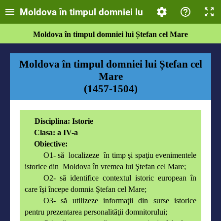
Moldova în timpul domniei lui Ștefan cel Mare
Moldova în timpul domniei lui Ștefan cel Mare
Moldova în timpul domniei lui Ștefan cel
Mare
(1457-1504)
Disciplina: Istorie
Clasa: a IV-a
Obiective:
O1- să localizeze în timp şi spaţiu evenimentele
istorice din Moldova în vremea lui Ştefan cel Mare;
O2- să identifice contextul istoric european în
care îşi începe domnia Ştefan cel Mare;
O3- să utilizeze informaţii din surse istorice
pentru prezentarea personalităţii domnitorului;