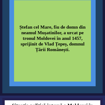
Ștefan cel Mare, fiu de domn din
neamul Mușatinilor, a urcat pe
tronul Moldovei în anul 1457,
sprijinit de Vlad Țepeș, domnul
Țării Românești.