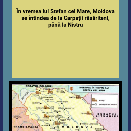
În vremea lui Ștefan cel Mare, Moldova
se întindea de la Carpații răsăriteni,
până la Nistru