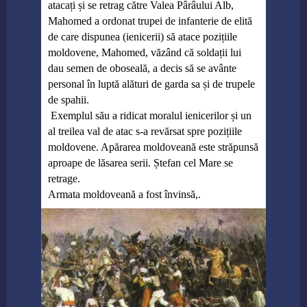
atacați și se retrag către Valea Pârâului Alb,
Mahomed a ordonat trupei de infanterie de elită
de care dispunea (ienicerii) să atace pozițiile
moldovene, Mahomed, văzând că soldații lui
dau semen de oboseală, a decis să se avânte
personal în luptă alături de garda sa și de trupele
de spahii.
Exemplul său a ridicat moralul ienicerilor și un
al treilea val de atac s-a revărsat spre pozițiile
moldovene. Apărarea moldoveană este străpunsă
aproape de lăsarea serii. Ștefan cel Mare se
retrage.
Armata moldoveană a fost învinsă,.