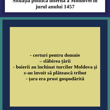
Situația politică internă a Moldovei în
jurul anului 1457
- certuri pentru domnie
– slăbirea țării
- boierii au închinat turcilor Moldova şi
s-au învoit să plătească tribut
- țara era prost gospodărită