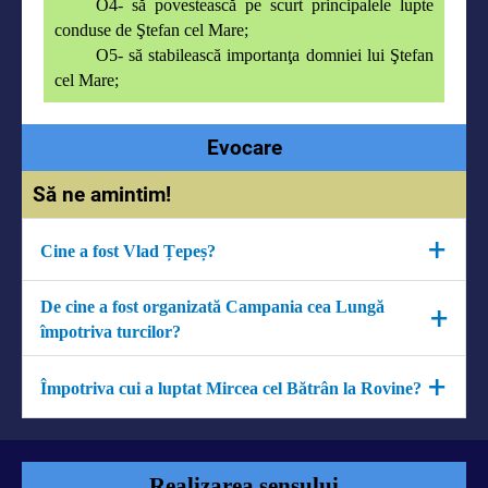
O4-
să povestească pe scurt principalele lupte
conduse de Ştefan cel Mare;
O5- să stabilească importanţa domniei lui Ştefan
cel Mare;
Evocare
Să ne amintim!
+
Cine a fost Vlad Țepeș?
Vlad Țepeș a fost domnitorul Țării Românești.
De cine a fost organizată Campania cea Lungă
+
împotriva turcilor?
+
Campania cea Lungă a fost organizată de Iancu de
Împotriva cui a luptat Mircea cel Bătrân la Rovine?
Hunedoara.
Mircea cel Bătrân a luptat la Rovine împotriva turcilor
conduși de Baiazid Fulgerul.
Realizarea sensului