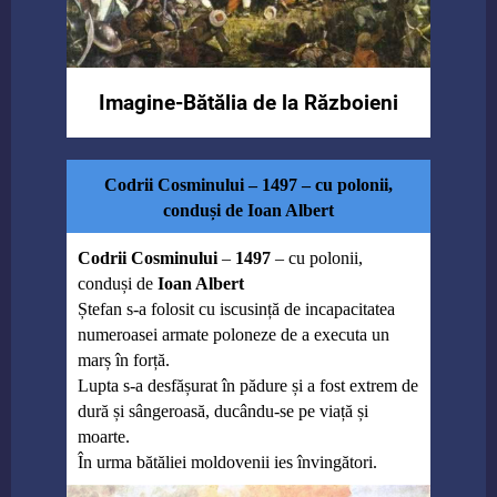
Imagine-Bătălia de la Războieni
Codrii Cosminului – 1497 – cu polonii,
conduși de Ioan Albert
Codrii Cosminului
–
1497
– cu polonii,
conduși de
Ioan Albert
Ștefan s-a folosit cu iscusință de incapacitatea
numeroasei armate poloneze de a executa un
marș în forță.
Lupta s-a desfășurat în pădure și a fost extrem de
dură și sângeroasă, ducându-se pe viață și
moarte.
În urma bătăliei moldovenii ies învingători.