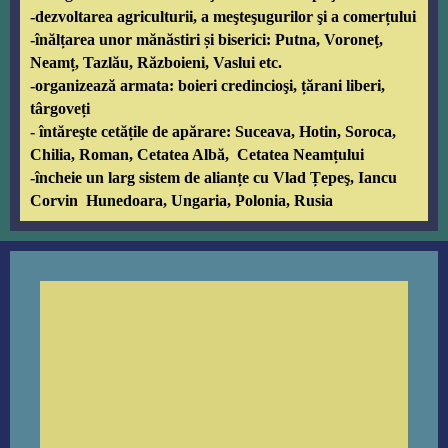
-dezvoltarea agriculturii, a meşteşugurilor şi a comerțului
-înălțarea unor mănăstiri și biserici: Putna, Voroneț,
Neamț, Tazlău, Războieni, Vaslui etc.
-organizează armata: boieri credincioşi, țărani liberi,
târgoveți
- întăreşte cetățile de apărare: Suceava, Hotin, Soroca,
Chilia, Roman, Cetatea Albă, Cetatea Neamțului
-încheie un larg sistem de alianțe cu Vlad Țepeş, Iancu
Corvin Hunedoara, Ungaria, Polonia, Rusia