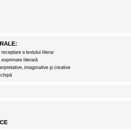
RALE:
receptare a textului literar
 exprimare literară
terpretative, imaginative şi creative
echipă
ICE