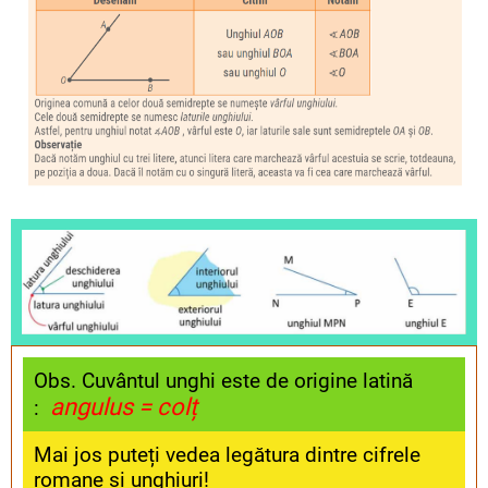
Obs. Cuvântul unghi este de origine latină
angulus = colț
:
Mai jos puteți vedea legătura dintre cifrele
romane și unghiuri!