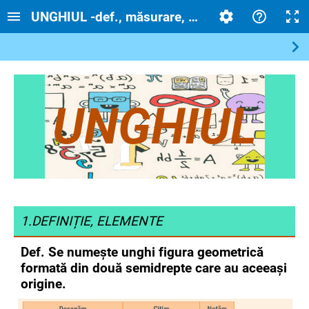
UNGHIUL -def., măsurare, clasificare
UNGHIUL
1.DEFINIȚIE, ELEMENTE
Def. Se numește unghi figura geometrică
formată din două semidrepte care au aceeași
origine.