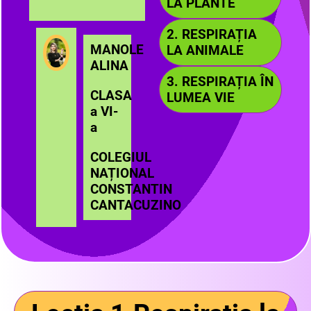
LA PLANTE
2. RESPIRAȚIA
MANOLE
LA ANIMALE
ALINA
3. RESPIRAȚIA ÎN
CLASA
LUMEA VIE
a VI-
a
COLEGIUL
NAȚIONAL
CONSTANTIN
CANTACUZINO