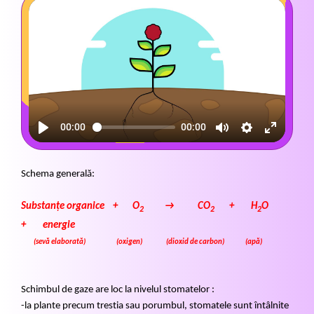
00:00
00:00
Schema generală:
Substanțe organice + O
→ CO
+ H
O
2
2
2
+ energie
(sevă elaborată) (oxigen) (dioxid de carbon) (apă)
Schimbul de gaze are loc la nivelul stomatelor :
-la plante precum trestia sau porumbul, stomatele sunt întâlnite