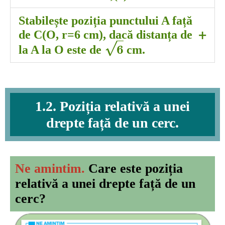
exterior
Stabilește poziția punctului A față
+
de C(O, r=6 cm), dacă distanța de
6
√
6
la A la O este de
cm.
interior
1.2. Poziția relativă a unei
drepte față de un cerc.
Ne amintim.
Care este poziția
relativă a unei drepte față de un
cerc?