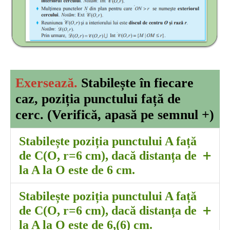
Exersează.
Stabilește în fiecare
caz, poziția punctului față de
cerc.
(Verifică, apasă pe semnul +)
Stabilește poziția punctului A față
+
de C(O, r=6 cm), dacă distanța de
la A la O este de 6 cm.
pe cerc
Stabilește poziția punctului A față
+
de C(O, r=6 cm), dacă distanța de
la A la O este de 6,(6) cm.