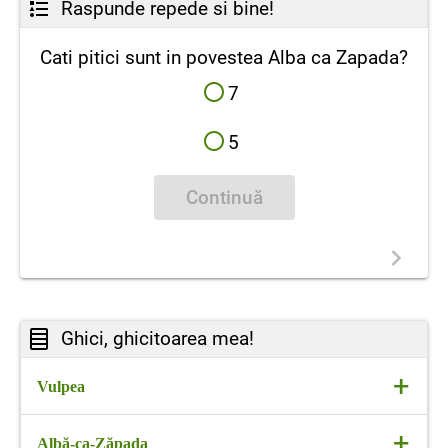
Raspunde repede si bine!
Cati pitici sunt in povestea Alba ca Zapada?
7
5
Continuă
Ghici, ghicitoarea mea!
+
Vulpea
+
Când miros de peşte mi-a venit
Albă-ca-Zăpada