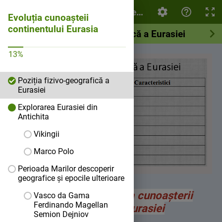
Evoluția cunoașteii continentului Eurasia
Evoluția cunoașteii
continentului Eurasia
Poziția fizivo-geografică a Eurasiei
13
%
Poziția fizivo-geografică a
Eurasiei
Explorarea Eurasiei din
Antichita
Vikingii
Marco Polo
Perioada Marilor descoperir
geografice și epocile ulterioare
Tema lecției:
Evoluția cunoașterii
Vasco da Gama
Ferdinando Magellan
continentului Eurasiei
Semion Dejniov