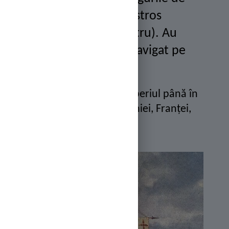
vărsare ale fluviilor Istros
(Dunărea), Tiras (Nistru). Au
construit orașe, au navigat pe
Marea Mediterană
Romanii
și-au extins imperiul până în
teritoriile de azi ale Spaniei, Franței,
Germaniei.