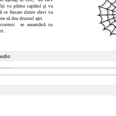
şi va păstra capătul şi va
ce fiecare dintre elevi va
pune să dea drumul aţei.
t context se aseamănă cu
ni .
audio