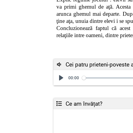
va primi ghemul de aţă. Acesta î
arunca ghemul mai departe. După 
ţine aţa, unuia dintre elevi i se s
Concluzionează faptul că aces
relaţiile
intre oameni, dintre priete
Cei patru prieteni-poveste 
00:00
Ce am învățat?