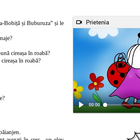
Prietenia
ia-Bobiță și Buburuza” și le
naje?
pună cireașa în roabă?
 cireașa în roabă?
e?
00:00
păianjen.
nt aşezaţi în cerc, un elev