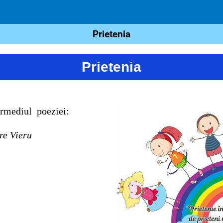
Prietenia
Prietenia
termediul poeziei:
ia
 Vieru