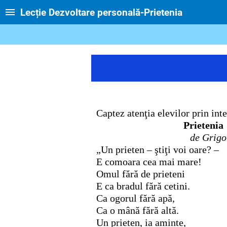
Lecție Dezvoltare personală-Prietenia
Captez atenţia elevilor prin in
P
r
ieten
de Grigore
„Un prieten – ştiţi voi oare? –
E comoara cea mai mare!
Omul fără de prieteni
E ca bradul fără cetini.
Ca ogorul fără apă,
Ca o mână fără altă.
Un prieten, ia aminte,