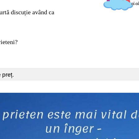
urtă discuție având ca
ieteni?
 preț.