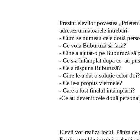
Prezint elevilor povestea „Prieten
adresez următoarele întrebări:
- Cum se numeau cele două perso
- Ce voia Buburuză să facă?
- Cine a ajutat-o pe Buburuză să 
- Ce s-a întâmplat dupa ce au pus
- Ce a răspuns Buburuză?
- Cine le-a dat o soluție celor doi?
- Ce le-a propus viermele?
- Care a fost finalul întâmplării?
-Ce au devenit cele două personaj
Elevii vor realiza jocul Pânza de 
Explic regulile jocului : elevii
su