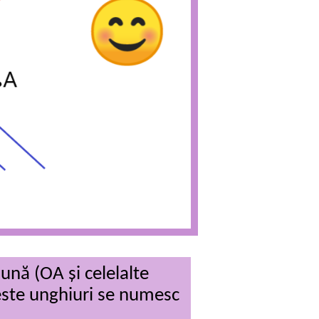
ună (OA și celelalte
ceste unghiuri se numesc