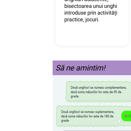
bisectoarea unui unghi
introduse prin activități
practice, jocuri.
Să ne amintim!