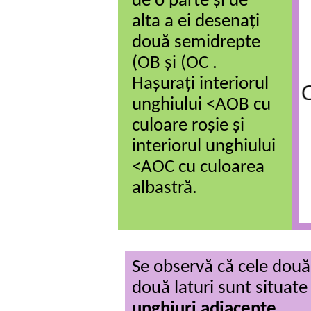
de o parte și de
alta a ei desenați
două semidrepte
(OB și (OC .
Hașurați interiorul
unghiului <AOB cu
culoare roșie și
interiorul unghiului
<AOC cu culoarea
albastră.
Se observă că cele două
două laturi sunt situate
unghiuri adiacente.