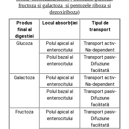
fructoza si galactoza si pentozele riboza si
dezoxiriboza)
Produs
Locul absorbției
Tipul de
final al
transport
digestiei
Glucoza
Polul apical al
Transport activ-
enterocitului
Na-dependent
Polul bazal al
Transport pasiv-
enterocitului
Difuziune
facilitată
Galactoza
Polul apical al
Transport activ-
enterocitului
Na-dependent
Polul bazal al
Transport pasiv-
enterocitului
Difuziune
facilitată
Fructoza
Polul apical al
Transport pasiv-
enterocitului
Difuziune
facilitată