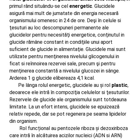
primul
rând situându-se
cel
energetic
. Glucidele
asigură mai
mult de jumatate din energia
necesară
organismului omenesc in 24 de ore.
Deşi în
celule si
ţesuturi
au loc descompuneri permanente ale
glucidelor pentru
necesităţi
energetice,
conţinutul
in
glucide
rămâne
constant in
condiţiile
unui aport
suficient de glucide in
alimentaţie
.
Glucidele
mai sunt
utilizate pentru
menţinerea
nivelului glicogenului in
ficat si
reînnoirea
rezervei sale, precum ş
i
pentru
menţinerea constantă
a nivelului glucozei in
sânge
.
Arderea 1 g glucide elibereaza 4,1 kcal.
Pe
lânga
rolul energetic, glucidele au și
ro
l
plastic
,
deoarece ele
intră
î
n compoziţia
celulelor si
ţesuturilor
.
Rezervele de glucide ale organismului sunt totdeauna
limitate. La un efort intens, glucidele se
epuizează
relativ repede, dar se pot regenera pe seama lipidelor
din
organism.
Rol funcțional au pentozele riboza și dezoxiriboza
care intră în alcătuirea acizilor nucleici (ADN si ARN)