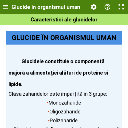
Glucide in organismul uman
Caracteristici ale glucidelor
GLUCIDE ÎN ORGANISMUL UMAN
Glucidele constituie o componentă
majoră a alimentaţiei alături de proteine si
lipide.
Clasa zaharidelor este împarţită in 3 grupe
:
•
Monozaharide
•
Oligozaharide
•
Polizaharide