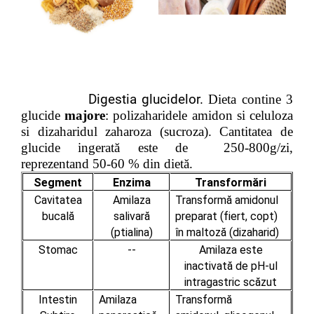
Digestia glucidelor.
Dieta contine 3
glucide
majore
: polizaharidele amidon si celuloza
si dizaharidul zaharoza (sucroza). Cantitatea de
glucide ingerată este de 250-800g/zi,
reprezentand 50-60 % din dietă.
Segment
Enzima
Transformări
Cavitatea
Amilaza
Transformă amidonul
bucală
salivară
preparat (fiert, copt)
(ptialina)
în maltoză (dizaharid)
Stomac
--
Amilaza este
inactivată de pH-ul
intragastric scăzut
Intestin
Amilaza
Transformă