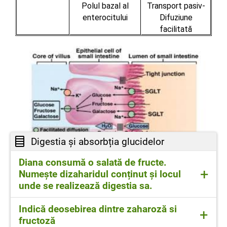
Polul bazal al
Transport pasiv-
enterocitului
Difuziune
facilitată
Digestia și absorbția glucidelor
Diana consumă o salată de fructe.
+
Numește dizaharidul conținut și locul
unde se realizează digestia sa.
Dizaharidul zaharoză este digerat de
Indică deosebirea dintre zaharoză si
+
zaharaza intestinala, care actionează în
fructoză