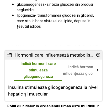
gluconeogeneza- sinteza glucozei din produsi
neglucidici
lipogeneza- transformarea glucozei in glicerol,
care sta la baza sintezei de lipide, depuse în
țesutul adipos
Hormonii care influențează metabolismul glucidic
Indică hormonii care
Indică hormonii care
stimuleaza
influențează gluconeoge
glicogenogeneza
Insulina stimulează glicogenogeneza la nivel
hepatic și muscular
R
olul
glucidelor in organismul uman este multipl
u, in