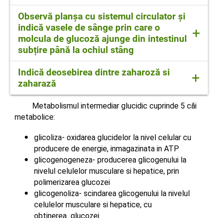
intestinul subțire
Zaharoza este un dizaharid ( glucoză ți
Observă planșa cu sistemul circulator și
fructoză), iar fructoza este un monozaharid
indică vasele de sânge prin care o
+
molcula de glucoză ajunge din intestinul
subțire până la ochiul stâng
Intestin subțire---vena portă--ficat--vene
Indică deosebirea dintre zaharoză si
+
hepatice--vena cavă inferioară--atriu drept---
zaharază
ventricul drept--artera pulmonară--capilare
pulmonare--vene pulmonare--atriu stâng--
Zaharoza este un glucid, un dizaharid de
Metabolismul intermediar glucidic cuprinde 5 căi
ventricul stâng--artera aorta---artera carotida
origine vegetală. iar zaharaza este o enzimă
metabolice:
comuna stanga---artea carotida interna
intestinală care hidrolizează zaharoza în
glicoliza- oxidarea glucidelor la nivel celular cu
stanga--ochi stang
glucoză și fructoză
producere de energie, inmagazinata in ATP
glicogenogeneza- producerea glicogenului la
nivelul celulelor musculare si hepatice, prin
polimerizarea glucozei
glicogenoliza- scindarea glicogenului la nivelul
celulelor musculare si hepatice, cu
obtinerea glucozei