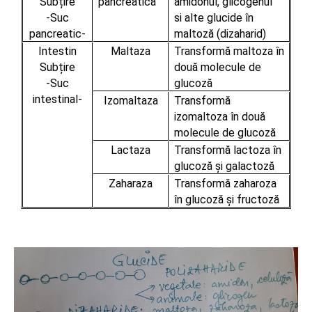
Subțire
pancreatică
amidonul, glicogenul
-Suc
si alte glucide în
pancreatic-
maltoză (dizaharid)
Intestin
Maltaza
Transformă maltoza în
Subțire
două molecule de
-Suc
glucoză
intestinal-
Izomaltaza
Transformă
izomaltoza în două
molecule de glucoză
Lactaza
Transformă lactoza în
glucoză și galactoză
Zaharaza
Transformă zaharoza
în glucoză și fructoză