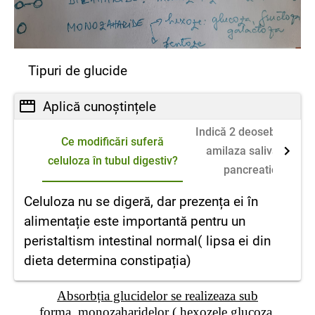
Tipuri de glucide
Aplică cunoștințele
Indică 2 deosebiri între
Ce modificări suferă
amilaza salivară și
celuloza în tubul digestiv?
pancreatică
Celuloza nu se digeră, dar prezența ei în
alimentație este importantă pentru un
peristaltism intestinal normal( lipsa ei din
dieta determina constipația)
Absorbția glucidelor se realizeaza sub
forma monozaharidelor ( hexozele glucoza,