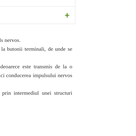
os prin axon, ceea ce
+
are tulburari de vorbire, de
or bipolari și
ls nervos.
la butonii terminali, de unde se
 deoarece este transmis de la o
nici conducerea impulsului nervos
prin intermediul unei structuri