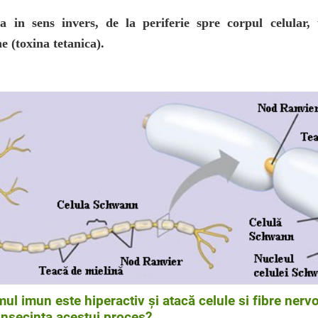
a in sens invers, de la periferie spre corpul celular, u
ne (toxina tetanica).
emul imun este hiperactiv și atacă celule si fibre nerv
onsecința acestui proces?