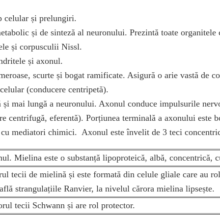
 celular și prelungiri.
etabolic și de sinteză al neuronului. Prezintă toate organitele
ele și corpusculii Nissl.
dritele și axonul.
eroase, scurte și bogat ramificate. Asigură o arie vastă de co
 celular (conducere centripetă).
ă și mai lungă a neuronului. Axonul conduce impulsurile nervo
e centrifugă, eferentă). Porțiunea terminală a axonului este 
 cu mediatori chimici. Axonul este învelit de 3 teci concentri
ul. Mielina este
o substanță lipoproteică, albă, concentrică, cu
l tecii de mielină și este formată din celule gliale care au ro
lă strangulațiile Ranvier, la nivelul cărora mielina lipsește.
rul tecii Schwann și are rol protector
.