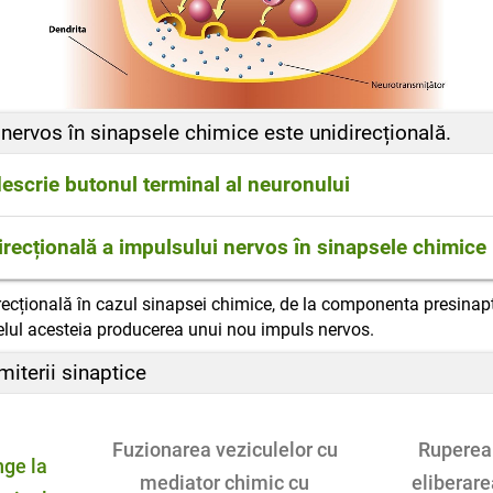
nervos în sinapsele chimice este unidirecțională.
escrie butonul terminal al neuronului
urofibrile (organite specifice neuronului), mitocondr
irecțională a impulsului nervos în sinapsele chimice
le cu mediator chimic ( substanță chimică care asigur
aptică conține vezicule cu mediator chimic, care se 
irecțională în cazul sinapsei chimice, de la componenta presina
tic și apoi difuzează spre componenta postsinaptică.
elul acesteia producerea unui nou impuls nervos.
iterii sinaptice
Fuzionarea veziculelor cu
Ruperea 
nge la
mediator chimic cu
eliberare