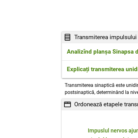
Transmiterea impulsului 
Analizînd planșa Sinapsa d
Butonul terminal conține ne
Explicați transmiterea unid
energie celulară) și vezicu
nervos)
Deoarece componenta presin
Transmiterea sinaptică este unid
mediatorul în spațiul sinap
postsinaptică, determinând la niv
Ordonează etapele transm
Impuslul nervos aju