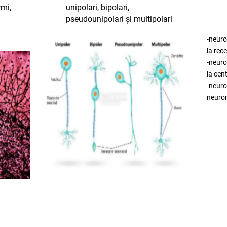
rmi,
unipolari, bipolari,
pseudounipolari și multipolari
-neuro
la rec
-neuro
la cent
-neuron
neuroni