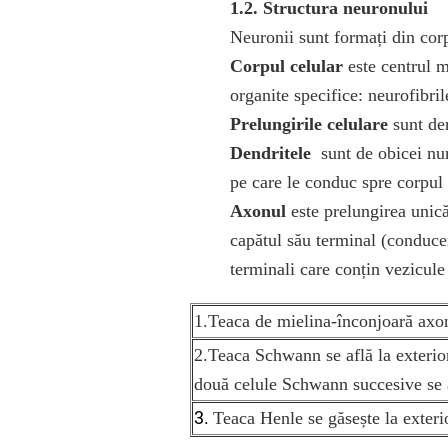
1.2. Structura neuronului
Neuronii sunt formați din corp
Corpul celular
este centrul m
organite specifice: neurofibril
Prelungirile celulare
sunt den
Dendritele
sunt de obicei num
pe care le conduc spre corpul
Axonul
este prelungirea unic
capătul său terminal (conducer
terminali care conțin vezicule
1.Teaca de mielina-înconjoară axon
2.Teaca Schwann se află la exterioru
două celule Schwann succesive se af
3.
Teaca Henle se găsește la exterio