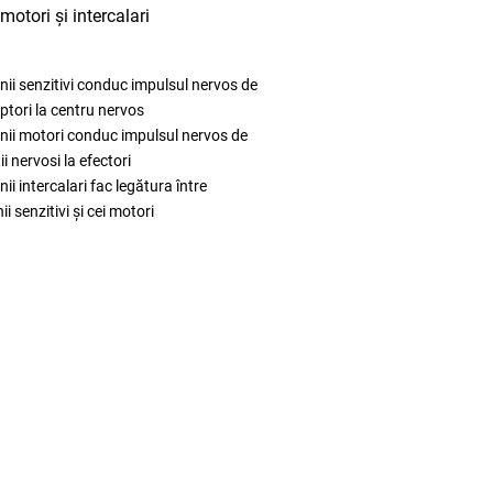
motori și intercalari
nii senzitivi conduc impulsul nervos de
eptori la centru nervos
nii motori conduc impulsul nervos de
ii nervosi la efectori
ii intercalari fac legătura între
i senzitivi și cei motori