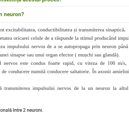
e mielina este redusă viteza conducerii impusului nerv
un neuron?
rii între creier si restul structurilor nervoase. Pot ap
me oftalmologice.
la majoritatea neuronilor), pot fi 1 ( în cazul neuronil
nt excitabilitatea, conductibilitatea și transmiterea sinaptică
.
i ( în cazul neuronilor unipolari)
etatea oricarei celule de a răspunde la stimul producând impu
atea impulsului nervos de a se autopropaga prin neuron până 
 unei sinapse sau unui organ efector ( mușchi sau glandă).
ul nervos este condus foarte rapid, cu viteza de 100 m/s,
d de conducere numită conducere saltatorie. În axonii amieli
ă transmiterea impulsului nervos de la un neuron la altul 
onală între 2 neuroni.