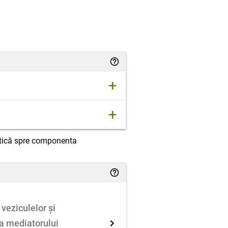
+
ii numeroase ( care produc
+
ă transmiterea impulsului
rup și eliberează
ptică spre componenta
veziculelor și
Difuzia mediatorului
a mediatorului