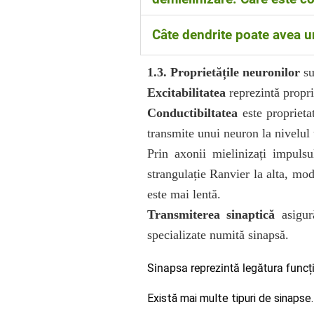
Datorita distrugerii tecii d
Câte dendrite poate avea 
determină afectarea comunică
mers, de echilibru, simpto
Dendritele pot fi numeroase (
1.3. Proprietățile neuronilor
su
psudounipolari) sau pot lips
Excitabilitatea
reprezintă
propri
Conductibiltatea
este
propriet
transmite unui neuron la nivelul
Prin axonii mielinizați impuls
strangulație Ranvier la alta, mo
este mai lentă.
Transmiterea sinaptică
asigur
specializate numită sinapsă.
Sinapsa reprezintă legătura funcți
Există mai multe tipuri de sinapse.