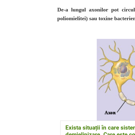
De-a lungul axonilor pot circul
poliomielitei) sau toxine bacterie
Exista situații în care sist
demielinizare. Care este c