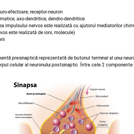
uro-efectoare, receptor-neuron
matice, axo-dendritice, dendro-dendritice
a impulsului nervos este realizată cu ajutorul mediatorilor chimi
vos este realizată de ioni, molecule)
rii
ntă presinaptică reprezentată de butonul terminal al unui neur
pul celular al neuronului postsinaptic. Între cele 2 componente 