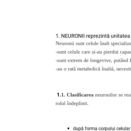
1. NEURONII reprezintă unitatea 
Neuronii sunt celule înalt specializa
-sunt celule care și-au pierdut capa
-sunt extrem de longevive, putând f
-au o rată metabolică înaltă, neces
1
.1. Clasificarea
neuronilor se rea
rolul îndeplinit.
după forma corpului celular