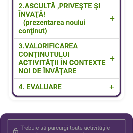
Cântec "Bărcuţa"-video
2.ASCULTĂ ,PRIVEŞTE ŞI
ÎNVAŢĂ!
+
(prezentarea noului
conţinut)
Prezentare film educativ cu
3.VALORIFICAREA
tema "Mijloace de transport
CONŢINUTULUI
+
pe apă"-video
ACTIVITĂŢII ÎN CONTEXTE
Apasă şi descoperă!-
NOI DE ÎNVĂŢARE
exerciţiu
Găseşte intrusul şi bifează!-
Fişă de lucru "Trasează pe
+
4. EVALUARE
exerciţiu
contur şi colorează aşa cum
îţi place!"
Chestionare
Puzzle
Trebuie să parcurgi toate activitățile