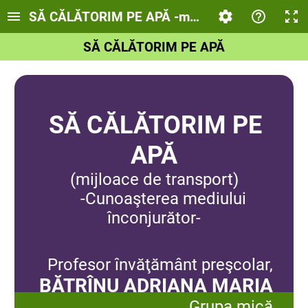
SĂ CĂLĂTORIM PE APĂ -mijloace de transport
SĂ CĂLĂTORIM PE APĂ
SĂ CĂLĂTORIM PE
APĂ
(mijloace de transport)
-Cunoaşterea mediului
înconjurător-
Profesor învăţământ preşcolar,
BĂTRÎNU ADRIANA MARIA
Grupa mică