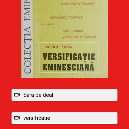
Sara pe deal
00:00
00:00
versificatie
00:00
00:00