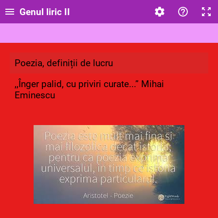
Genul liric II
Poezia, definiții de lucru
,,Înger palid, cu priviri curate...” Mihai
Eminescu