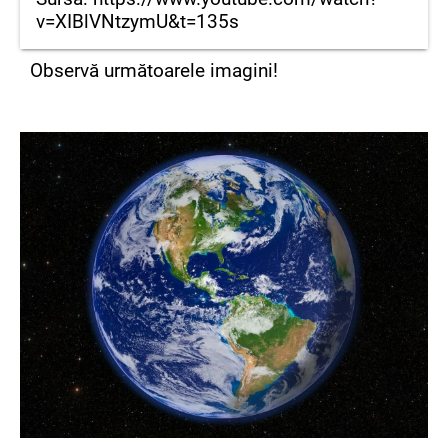
v=XIBlVNtzymU&t=135s
Observă următoarele imagini!