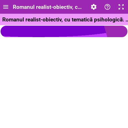
Romanul realist-obiectiv, cu tematică psihologi
Romanul realist-obiectiv, cu tematică psihologică. Text suport: "P