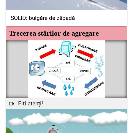
SOLID: bulgăre de zăpadă
Trecerea stărilor de agregare
Fiți atenți!