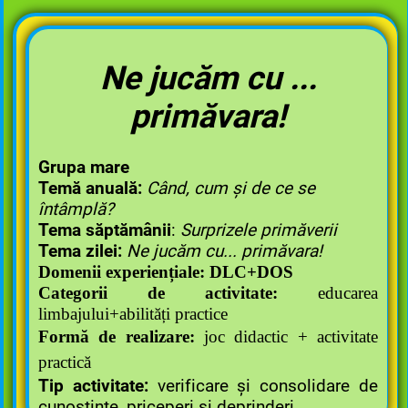
Ne jucăm cu ...
primăvara!
Grupa mare
Temă anuală:
Când, cum și de ce se
întâmplă?
Tema săptămânii
:
Surprizele primăverii
Tema zilei:
Ne jucăm cu... primăvara!
Domenii experiențiale: DLC+DOS
Categorii de activitate:
educarea
limbajului+abilități practice
Formă de realizare:
joc didactic + activitate
practică
Tip activitate:
verificare și consolidare de
cunoștințe, priceperi și deprinderi