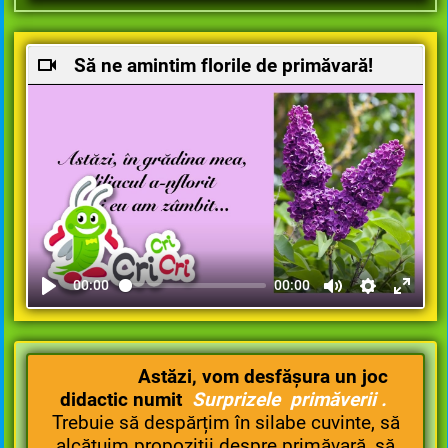
Să ne amintim florile de primăvară!
00:00
00:00
Astăzi, vom desfășura un joc
didactic numit
Surprizele
primăverii
.
Trebuie să despărțim în silabe cuvinte, să
alcătuim propoziții despre primăvară, să