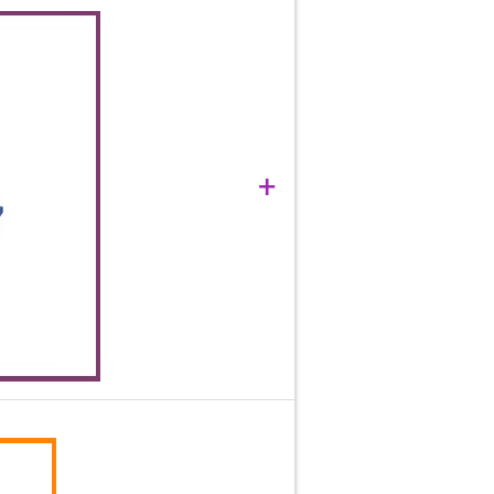
adânc în zăpada moale care acoperă
+
reduc presiunea pe umeri, deoarece
le, fără a se scufunda.