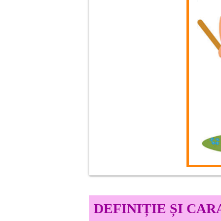
La săparea unei gropi cu o cazma,
DEFINIȚIE ȘI CA