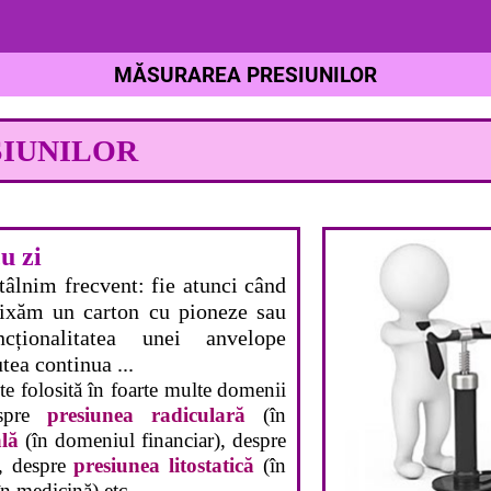
MĂSURAREA PRESIUNILOR
IUNILOR
u zi
ntâlnim frecvent: fie atunci când
fixăm un carton cu pioneze sau
cționalitatea unei anvelope
tea continua ...
te folosită în foarte multe domenii
espre
presiunea radiculară
(în
ală
(în domeniul financiar), despre
, despre
presiunea litostatică
(în
n medicină) etc.