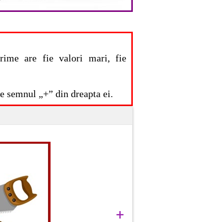
ărime are fie valori mari, fie
pe semnul „+” din dreapta ei.
+