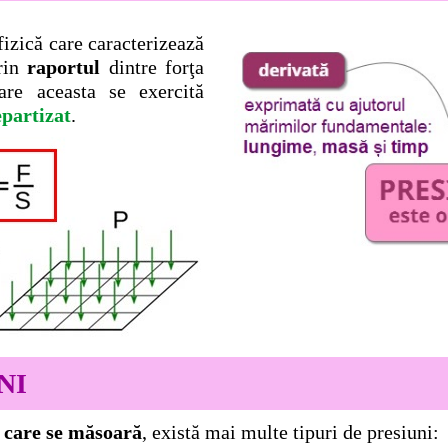
izică care caracterizează
prin
raportul
dintre forţa
are aceasta se exercită
partizat
.
NI
e care se măsoară
, există mai multe tipuri de presiuni: