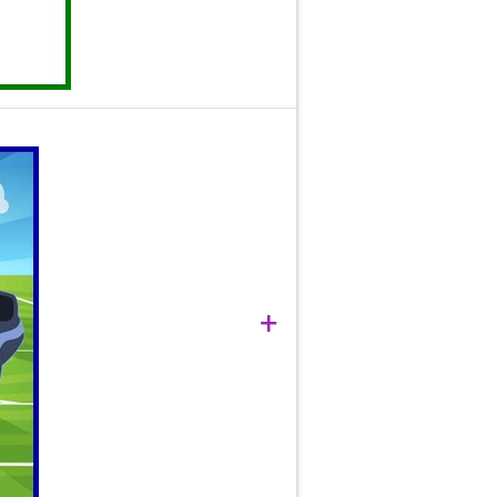
onsecință, presiunea exercitată de
+