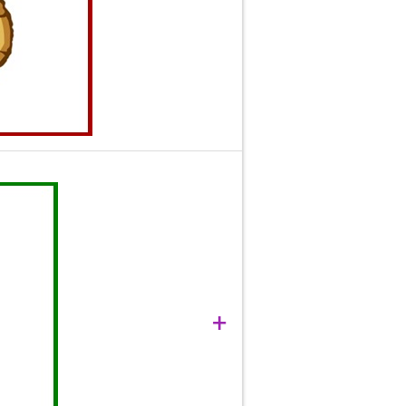
tact la marginile lor de tăiere.
ne mare care facilitează tăierea.
+