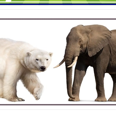
sau ale alergătorilor sunt prevăzute crampoane ascuțite (bucăți 
ic). Acestea reduc zona de contact și măresc presiunea pe teren
o aderență mai bună la sol.
nimal, elefanții au tălpile late pentru a reduce presiunea exerci