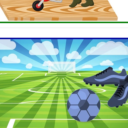
 moale mărește suprafața de contact dintre roabă și sol. În c
roabă pe sol este redusă.