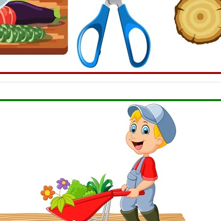
țitul, foarfecele și ferăstrăul de mână, au suprafețe mici de con
tăia un obiect, datorită suprafeței mici, se generează o presiu