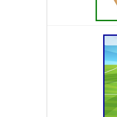
Scândura de lemn așezată pe solul