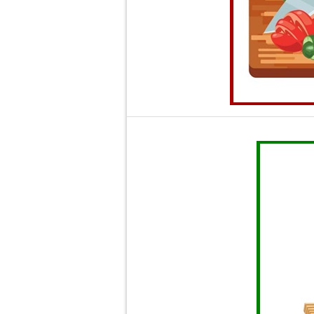
Uneltele de tăiat, cum ar fi cu
Când se aplică o forță pentru a 