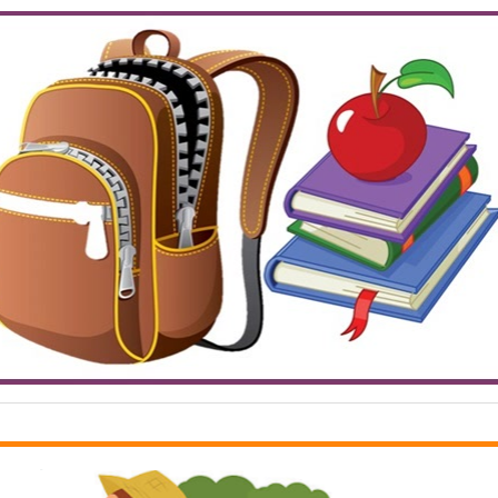
el încât, din cauza greutății lor mari, să nu se scufunde prea 
pământul.
lele cu care un ghizdan greu este purtat pe umeri de un elev, 
suprafața de contact între acestea și umerii săi este mare.
 anvelope late, astfel încât să se poată deplasa pe un teren moa