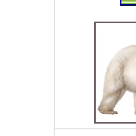
Pe tălpile bocancilor de fotbal 
groasă, cauciuc sau material plast
În regnul a