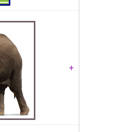
mici de formă ascuțită, din talpă
, oferind jucătorului/alergătorului
+
tată pe sol.