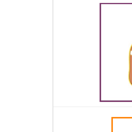
Urșii polari au labele mari, astf
Suporturile late atașate la brete
La fel, un tractor are