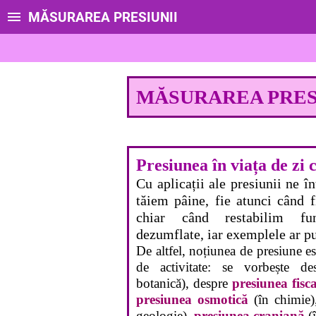
MĂSURAREA PRESIUNII
MĂSURAREA PRES
Presiunea în viața de zi c
Cu aplicații ale presiunii ne î
tăiem pâine, fie atunci când 
chiar când restabilim fun
dezumflate, iar exemplele ar pu
De altfel, noțiunea de presiune es
de activitate: se vorbește d
botanică), despre
presiunea fisc
presiunea osmotică
(în chimie)
geologie),
presiunea craniană
(î