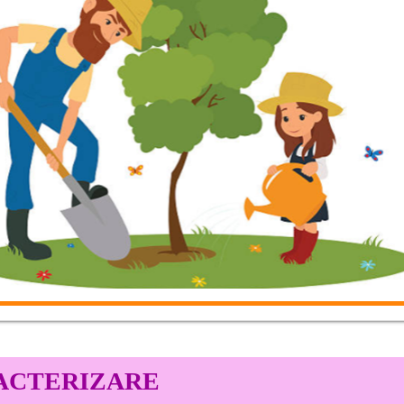
 deoarece marginea acesteia este ascuțită, suprafața de contact
mare care se obține ușurează activitatea.
RACTERIZARE