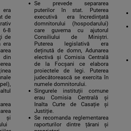
Se prevede separarea
 era
puterilor în stat. Puterea
at de
executivă era încredințată
ativ
domnitorului (hospodarului)
n 6-8
care guverna cu ajutorul
ți de
Consiliului de Miniștri.
ă era
Puterea legislativă era
area
deținută de domn, Adunarea
 din
electivă și Comisia Centrală
terea
de la Focșani ce elabora
inea
proiectele de legi. Puterea
nale
judecătorească se exercita în
el),
numele domnitorului.
altul
Singurele instituții comune
erau Comisia Centrală și
area
Inalta Curte de Casație și
darea
Justiție.
 și
Se recomanda reglementarea
lui
raporturilor dintre țărani și