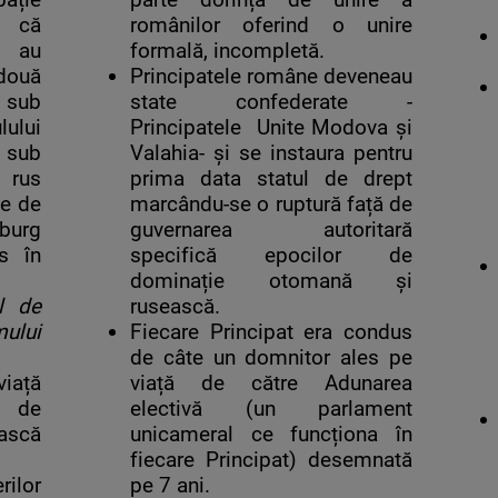
l că
românilor oferind o unire
e au
formală, incompletă.
două
Principatele române deveneau
 sub
state confederate -
ului
Principatele Unite Modova și
 sub
Valahia- și se instaura pentru
 rus
prima data statul de drept
te de
marcându-se o ruptură față de
sburg
guvernarea autoritară
s în
specifică epocilor de
dominație otomană și
l de
rusească.
mului
Fiecare Principat era condus
de câte un domnitor ales pe
iață
viață de către Adunarea
, de
electivă (un parlament
scă
unicameral ce funcționa în
fiecare Principat) desemnată
rilor
pe 7 ani.