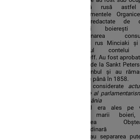
militară rusă astfe
Regulamentele Organic
fost redactate de 
comisii boierești
coordonarea consul
general rus Minciaki și
prezidiul contelui
Kisseleff. Au fost aproba
curțile de la Sankt Peter
și Istanbul și au răma
vigoare până în 1858.
Pot fi considerate
actu
naștere al parlamentaris
în România
Domnul era ales pe v
dintre marii boieri
Adunarea Obștea
Extraordinară
Stabileau separarea pute