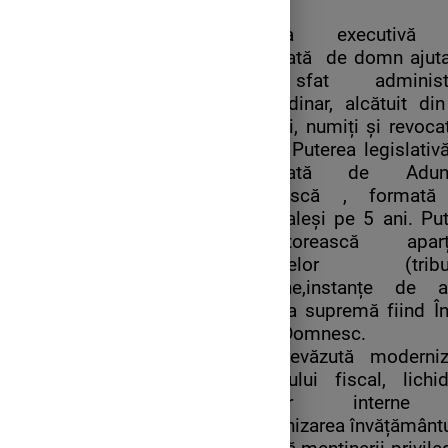
în stat.
Puterea executivă
exercitată de domn ajut
un sfat administr
extraordinar, alcătuit di
miniștri, numiți și revoca
domn. Puterea legislativ
exercitată de Adun
Obștească , formată
boieri aleși pe 5 ani. Pu
judecătorească aparț
instanțelor (tribu
județene,instanțe de ap
instanța supremă fiind În
Divan Domnesc.
Era prevăzută moderniz
sistemului fiscal, lichi
vămilor interne
modernizarea învățământu