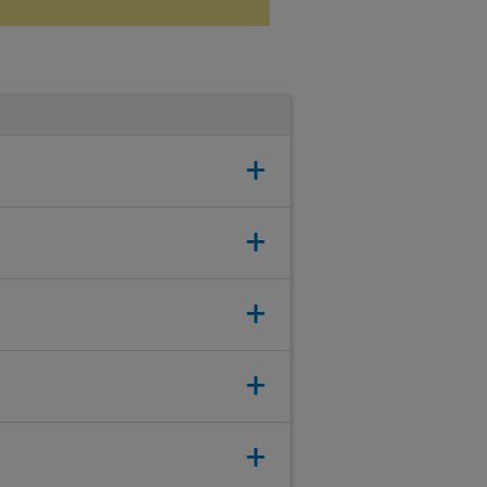
+
+
+
+
+