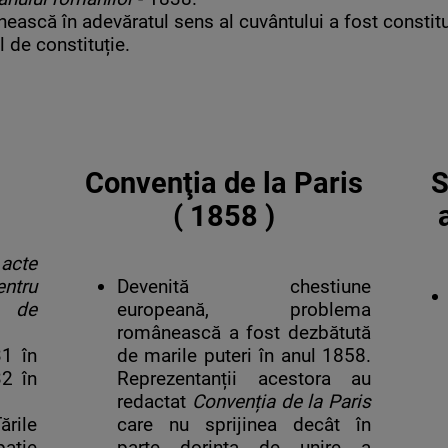
nească în adevăratul sens al cuvântului a fost constit
l de constituție.
Convenţia de la Paris
S
( 1858 )
cte
tru
Devenită chestiune
l de
europeană, problema
românească a fost dezbătută
1 în
de marile puteri în anul 1858.
2 în
Reprezentanții acestora au
redactat
Convenția de la Paris
rile
care nu sprijinea decât în
ație
parte dorința de unire a