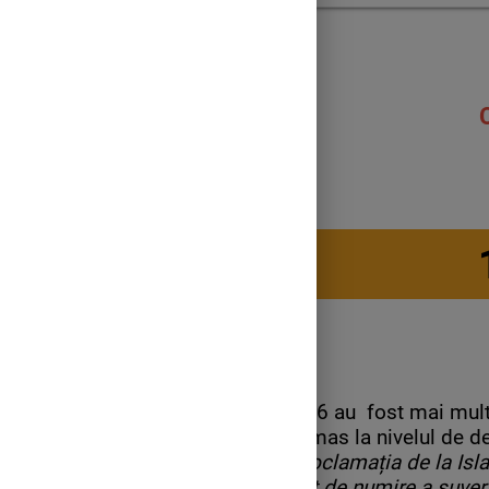
c)Constituția din 1965
Constituția din 1991
Până în 1866 au fost mai multe
Unele au rămas la nivelul de dec
drepturi-
Proclamația de la Isl
Osăbitul act de numire a suver