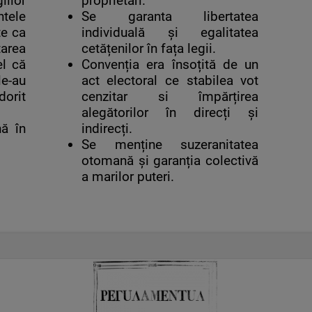
iilor
proprietari.
tele
Se garanta libertatea
te ca
individuală și egalitatea
area
cetățenilor în fața legii.
el că
Convenția era însoțită de un
le-au
act electoral ce stabilea vot
orit
cenzitar si împărțirea
alegătorilor în direcți și
ă în
indirecți.
Se menține suzeranitatea
otomană și garanția colectivă
a marilor puteri.