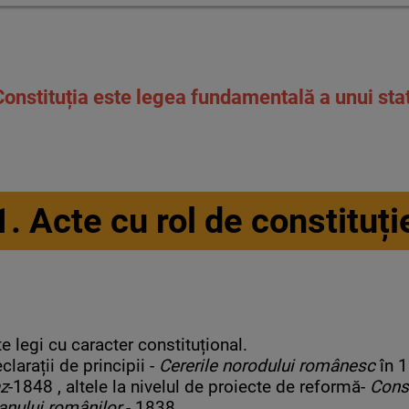
Constituția este legea fundamentală a unui stat
1. Acte cu rol de constituți
 legi cu caracter constituțional.
larații de principii -
Cererile norodului românesc
în 1
az
-1848 , altele la nivelul de proiecte de reformă-
Const
anului românilor
- 1838.