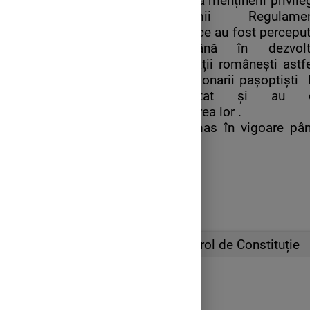
Datorită menținerii privileg
boierimii Regulamen
Organice au fost percepu
o frână în dezvolt
societății românești astf
revoluționarii pașoptiști 
contestat și au d
înlocuirea lor .
Au ramas în vigoare pân
1858.
Acte cu rol de Constituție