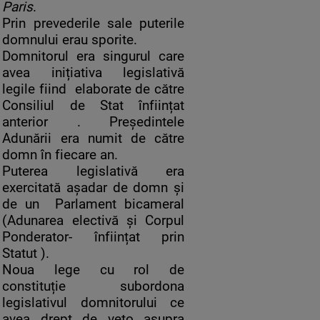
Paris
.
Prin prevederile sale puterile
domnului erau sporite.
Domnitorul era singurul care
avea inițiativa legislativă
legile fiind elaborate de către
Consiliul de Stat înființat
anterior . Președintele
Adunării era numit de către
domn în fiecare an.
Puterea legislativă era
exercitată așadar de domn și
de un Parlament bicameral
(Adunarea electivă și Corpul
Ponderator- înființat prin
Statut ).
Noua lege cu rol de
constituție subordona
legislativul domnitorului ce
avea drept de veto asupra