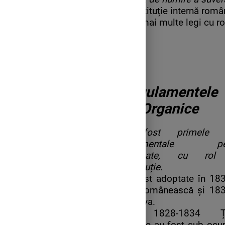
Prima constituție internă româ
funcționat mai multe legi cu ro
Regulamentele
Organice
Au fost primele a
fundamentale pen
Principate, cu ro
constituție.
Au fost adoptate în 183
Țara Românească și 183
Moldova.
Între 1828-1834 Ță
Române au fost sub ocup