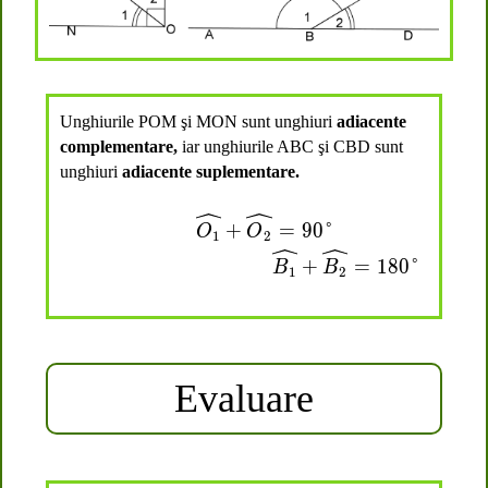
Unghiurile POM şi MON sunt unghiuri
adiacente
complementare,
iar unghiurile ABC şi CBD sunt
unghiuri
adiacente suplementare.
O
O
1
1
undefined
undefined
+
+
O
O
2
2
undefined
undefined
=
=
90
90
°
°
+
=
90°
O
O
1
2
B
B
1
1
undefined
undefined
+
+
B
B
2
2
undefi
undefi
+
=
180°
B
B
1
2
Evaluare