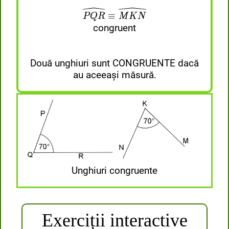
P
P
Q
Q
R
R
undefined
undefined
≡
≡
M
M
K
K
N
N
undefined
undefined
≡
P
Q
R
M
K
N
congruent
Două unghiuri sunt CONGRUENTE dacă
au aceeași măsură.
Unghiuri congruente
Exerciții interactive