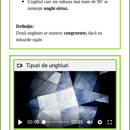
Unghiul care are măsura mai mare de 90
˚
se
numeşte
unghi obtuz.
Definiţie:
Două unghiuri se numesc
congruente,
dacă au
măsurile egale.
Tipuri de unghiuri
00:00
03:05