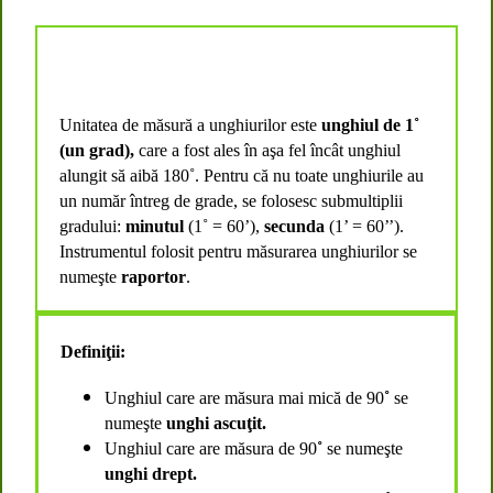
Unitatea de măsură a unghiurilor
este
u
nghiul de 1˚
(un grad),
care a fost ales în aşa fel încât unghiul
alungit să aibă 180˚. Pentru că nu toate unghiurile au
un număr întreg de grade, se folosesc submultiplii
gradului:
minutul
(1˚ = 60’),
secunda
(
1’
= 60’’).
Instrumentul folosit pentru măsurarea unghiurilor se
numeşte
raportor
.
Definiţii:
Unghiul care are măsura mai mică de 90
˚
se
numeşte
unghi ascuţit.
Unghiul care are măsura de 90
˚
se numeşte
unghi drept.