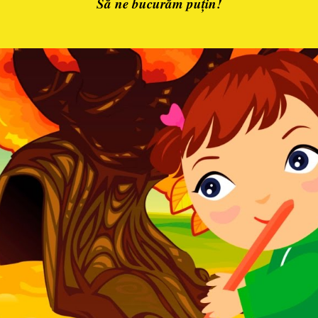
Să ne bucurăm puțin!