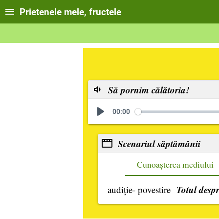
Prietenele mele, fructele
Să pornim călătoria!
00:00
Scenariul săptămânii
Cunoașterea mediului
Totul desp
audiție- povestire