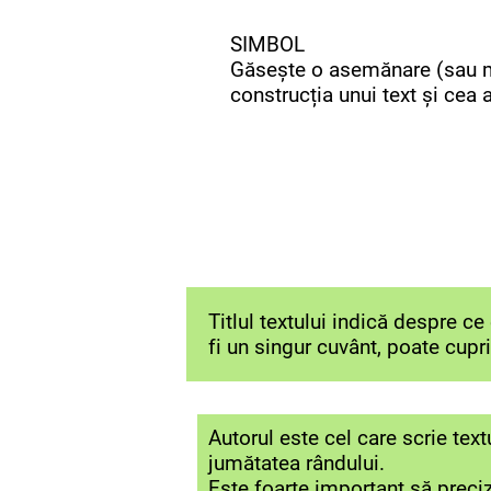
SIMBOL
Găsește o asemănare (sau m
construcția unui text și cea 
Titlul textului indică despre ce
fi un singur cuvânt, poate cupr
Autorul este cel care scrie text
jumătatea rândului.
Este foarte important să preciz