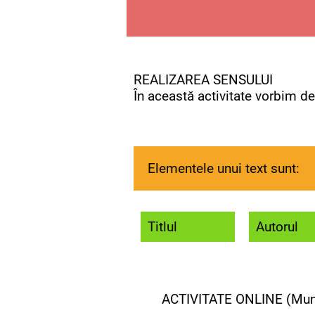
REALIZAREA SENSULUI
În această activitate vorbim de
Elementele unui text sunt:
Titlul
Autorul
ACTIVITATE ONLINE (Mun