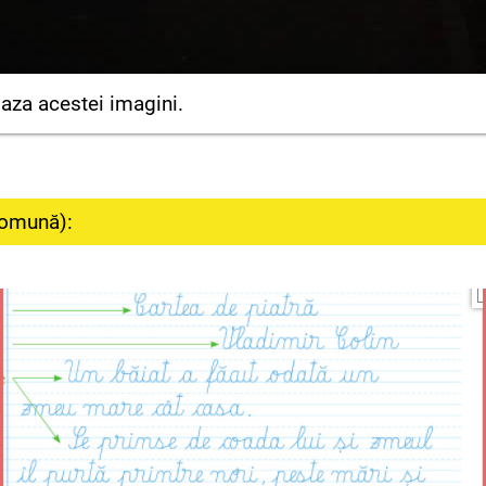
baza acestei imagini.
 comună):