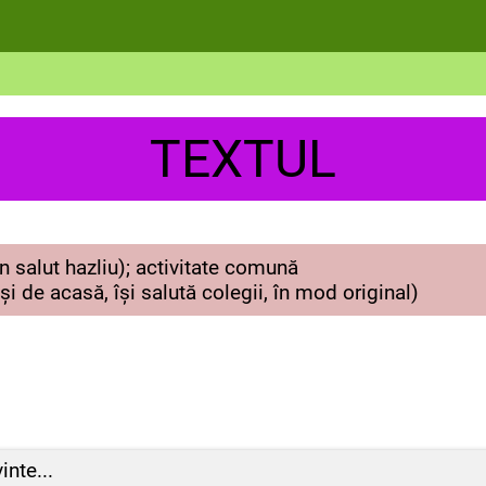
TEXTUL
alut hazliu); activitate comună
 și de acasă, își salută colegii, în mod original)
nte...