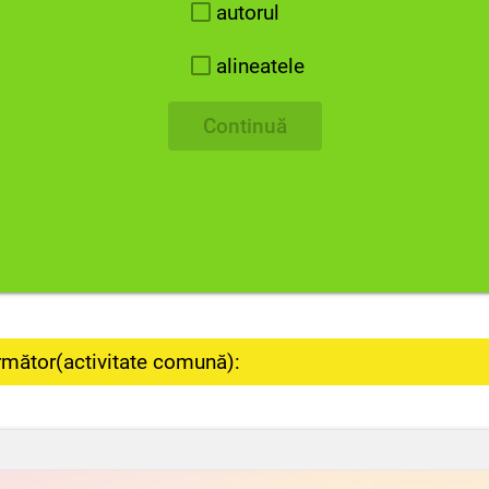
autorul
alineatele
Continuă
rmător(activitate comună):