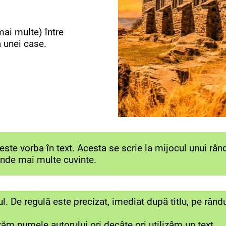
ai multe) între
a unei case.
 este vorba în text. Acesta se scrie la mijocul unui rând
inde mai multe cuvinte.
ul. De regulă este precizat, imediat după titlu, pe rându
ăm numele autorului ori decâte ori utilizâm un text.