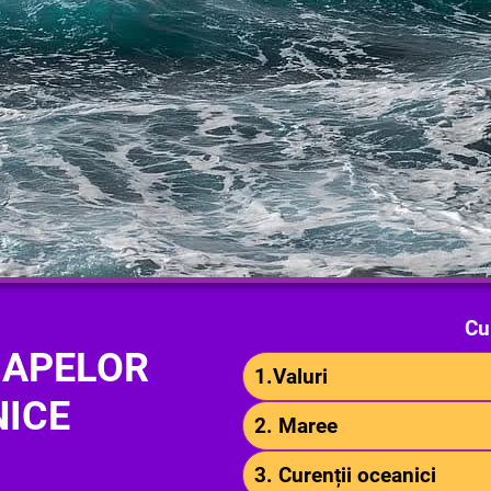
Cu
 APELOR
1.Valuri
ICE
2. Maree
3. Curenții oceanici