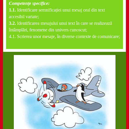
Competențe specifice:
1.1.
Identificare semnificației unui mesaj oral din text
accesibil variate;
3.2.
Identificarea mesajului unui text în care se realizează
întâmplări, fenomene din univers cunoscut;
4.1.
Scrierea unor mesaje, în diverse contexte de comunicare;