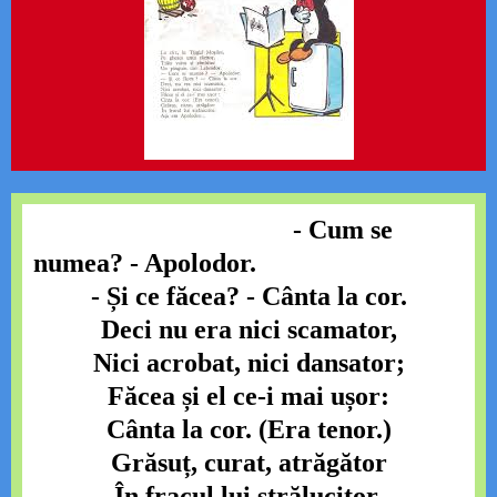
- Cum se
numea?
- Apolodor.
- Și ce făcea?
- Cânta la cor.
Deci nu era nici scamator,
Nici acrobat, nici dansator;
Făcea și el ce-i mai ușor:
Cânta la cor.
(Era tenor.)
Grăsuț, curat, atrăgător
În fracul lui strălucitor,