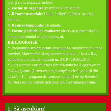
oral și scris,
Explozia stelară
;
2. Forme de organizare:
frontal și individual;
3. Resurse materiale:
laptop / tabletă / telefon, acces la
internet;
4. Resurse temporale:
50 minute;
5. Forme și tehnici de evaluare:
observarea sistematică a
comportamentului elevilor, quizz-ul.
BIBLIOGRAFIE:
*
Programele școlare pentru disciplină
Comunicare în limba
română, Matematică și explorarea mediului
, clasa a II-a,
aprobat prin ordin de ministru nr.
3418 / 19.03.2013;
* Curs formare
Organizarea interdisciplinară a ofertelor de
învățare pentru formarea competențelor cheie școlarii din
clasele I-IV
- program de formare continuă de tip
Blended
learning
pentru cadrele didactice din învățământul primar
1. Să ascultăm!