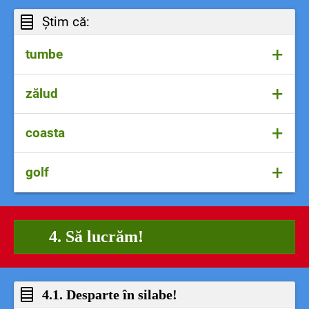
Știm că:
+
tumbe
rostogolire
+
zălud
zăpăcit, nepriceput
+
coasta
mal, țărm (în text)
+
golf
fiecare dintre oasele-perechi lungi care
alcătuiesc toracele
parte a unui ocean (în text)
joc sportiv
4. Să lucrăm!
4.1. Desparte în silabe!