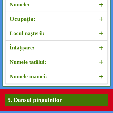
+
Numele:
APOLODOR
+
Ocupația:
TENOR
+
Locul nașterii:
LABRADOR
+
Înfățișare:
GRĂSUȚ, CURAT, ATRĂGĂTOR
+
Numele tatălui:
APOLODOREL
+
Numele mamei:
APOLODORICA
5. Dansul pinguinilor