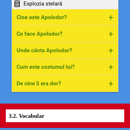
Explozia stelară
+
Cine este Apolodor?
Apolodor este un pinguin.
+
Ce face Apolodor?
El cântă la cor.
+
Unde cânta Apolodor?
Apolodor cânta la circ, în Târgul
+
Cum este costumul lui?
Moșilor.
Costumul lui era strălucitor.
+
De cine îi era dor?
Lui Apolodor îi era dor de frații lui din
Labrador.
3.2. Vocabular