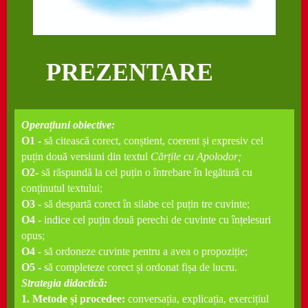
PREZENTARE
Operațiuni obiective:
O1 -
să citească corect, conștient, coerent și expresiv cel
puțin două versiuni din textul
Cărțile cu Apolodor;
O2-
să răspundă la cel puțin o întrebare în legătură cu
conținutul textului;
O3
- să despartă corect în silabe cel puțin tre cuvinte;
O4
- indice cel puțin două perechi de cuvinte cu înțelesuri
opus;
O4
- să ordoneze cuvinte pentru a avea o propoziție;
O5 -
să completeze corect și ordonat fișa de lucru.
Strategia didactică:
1. Metode și procedee:
conversația, explicația, exercițiul