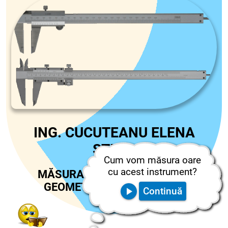
ING. CUCUTEANU ELENA
STELA
Cum vom măsura oare
cu acest instrument?
MĂSURAREA DIMENSIUNILOR
GEOMETRICE CU ȘUBLERUL
Continuă