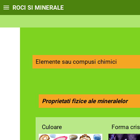
ROCI SI MINERALE
Elemente sau compusi chimici
Proprietati fizice ale mineralelor
Culoare
Forma cris