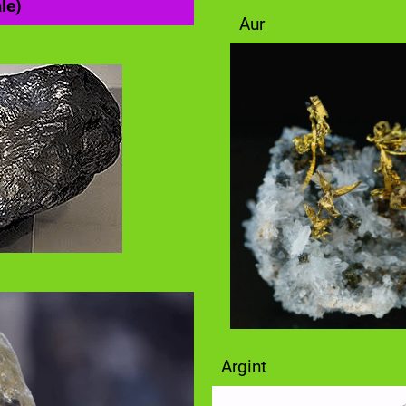
le)
Aur
Argint