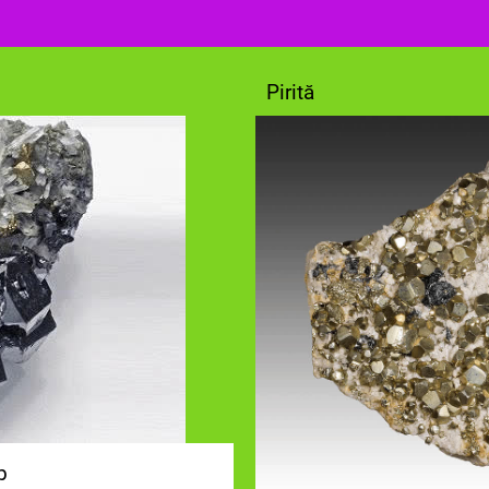
Pirită
b