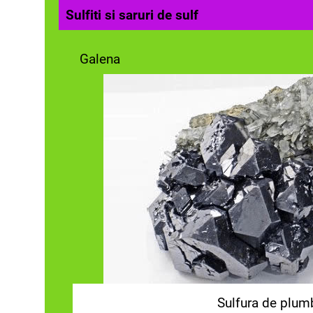
Sulfiti si saruri de sulf
Galena
Sulfura de plum