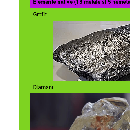
Elemente native (18 metale si 5 nemeta
Grafit
Diamant