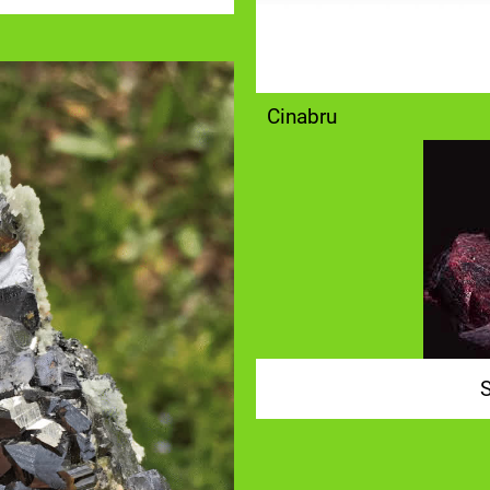
Cinabru
S