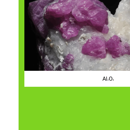
Al
O
2
3