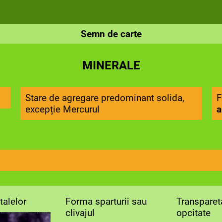
Semn de carte
MINERALE
Stare de agregare predominant solida,
excepție Mercurul
a
talelor
Forma sparturii sau
Transparet
clivajul
opcitate