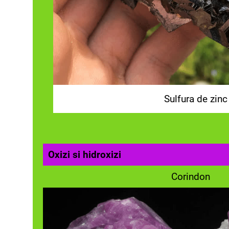
Sulfura de zinc
Oxizi si hidroxizi
Corindon