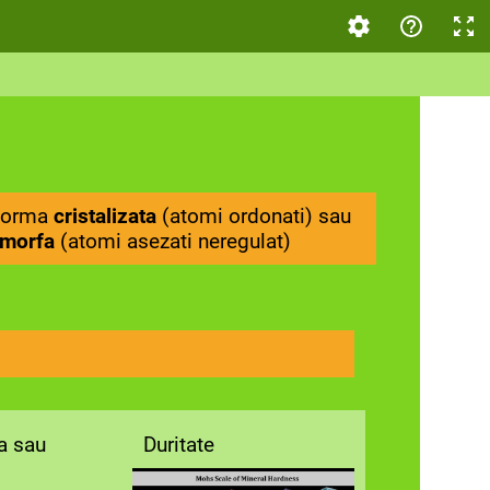
Forma
cristalizata
(atomi ordonati) sau
morfa
(atomi asezati neregulat)
a sau
Duritate