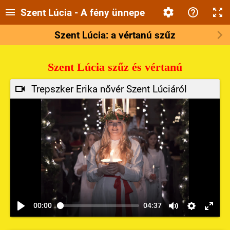
Szent Lúcia - A fény ünnepe
Szent Lúcia: a vértanú szűz
Szent Lúcia szűz és vértanú
Trepszker Erika nővér Szent Lúciáról
00:00
04:37