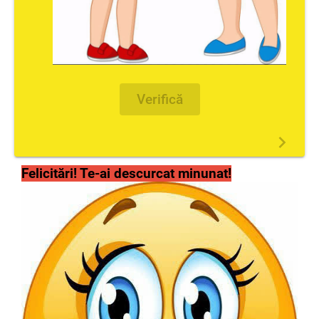
Verifică
Felicitări! Te-ai descurcat minunat!