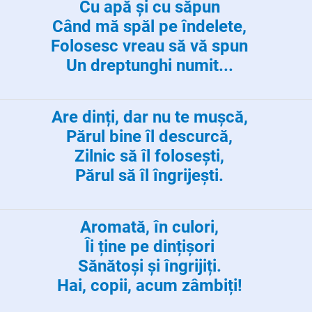
Cu apă și cu săpun
Când mă spăl pe îndelete,
Folosesc vreau să vă spun
Un dreptunghi numit...
Are dinți, dar nu te mușcă,
Părul bine îl descurcă,
Zilnic să îl folosești,
Părul să îl îngrijești.
Aromată, în culori,
Îi ține pe dințișori
Sănătoși și îngrijiți.
Hai, copii, acum zâmbiți!