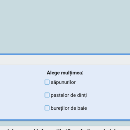
Alege mulțimea:
săpunurilor
pastelor de dinți
bureților de baie
vei descoperi informații utile referitoare la igiena 