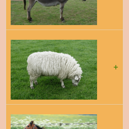
Măgarul este un animal din familia calului, mai mic
decât acesta, cu părul de obicei sur, cu capul mare și
cu urechile lungi, folosit ca animal de povară și de
tracțiune.
Măgarii variază considerabil în dimensiuni, în funcție
+
de rasă. Înălțimea la greabăn variază de la 80–
160 cm, iar greutatea de la 80–480 kg. Măgarii au o
durată de viață de 30 până la 50 de ani.
Oile sunt animale copitate, având copita despicată în
două. Ele sunt animale rumegătoare, cu dinții incisivi
superiori lipsă și cu un stomac cu patru