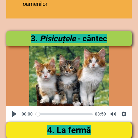
oamenilor
3.
Pisicuțele
- cântec
00:00
03:59
4. La fermă