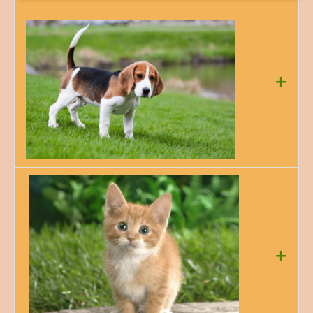
+
Câinele
(
Canis lupus familiaris
) este una dintre
subspeciile lupului cenușiu , fiind un mamifer
carnivor din familia carnivorelor. Câinele este posibil
să fie primul animal domesticit și cel mai folosit
pentru muncă, vânătoare și companie din istoria
+
oamenilor. Câinii au fost și sunt încă folosiți la cele
mai diverse activități: de pază, de vânătoare, de
companie, îndrumători pentru oamenii orbi,
etc. Auzul câinelui este foarte ascuțit. Ei pot