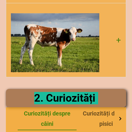
picioare.
Există peste 300 de rase distincte de capră. Speranța
de viață pentru caprine este cuprinsă între 15 și 18
ani.Un exemplar a avut chiar 24 ani.Caprele sunt
extrem de curioase și inteligente. Cele mai multe
capre, în mod natural, au două coarne, de diferite
+
forme și mărimi în funcție de rasă. Caprele sunt
rumegătoare.
Vaca este un animal domestic membru a
subordinului Ruminantia (rumegătoarele). Vacile
2. Curiozități
sunt crescute pentru carne piele și lapte, precum și
ca animale de tracțiune.Vaca are corpul acoperit cu
păr scurt, culoarea variind după rasă. Capul are un
Curiozități despre
Curiozități despre
bot lung cu buze umede, pe ele găsindu-se nările.
câini
pisici
Animalul are urechi mobile și ochii mari. De gât
atarna o cută de piele numita
salbă
. Coarnele nu