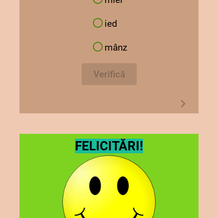
ied
mânz
Verifică
FELICITĂRI!