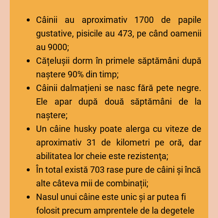
sunt goale pe dinăuntru, ci au un „cep” osos bine
Câinii au aproximativ 1700 de papile
vascularizat.
gustative, pisicile au 473, pe când oamenii
au 9000;
Cățelușii dorm în primele săptămâni după
naștere 90% din timp;
Câinii dalmațieni se nasc fără pete negre.
Ele apar după două săptămâni de la
naștere;
Un câine husky poate alerga cu viteze de
aproximativ 31 de kilometri pe oră, dar
abilitatea lor cheie este rezistenţa;
În total există 703 rase pure de câini și încă
alte câteva mii de combinații;
Nasul unui câine este unic și ar putea fi
folosit precum amprentele de la degetele