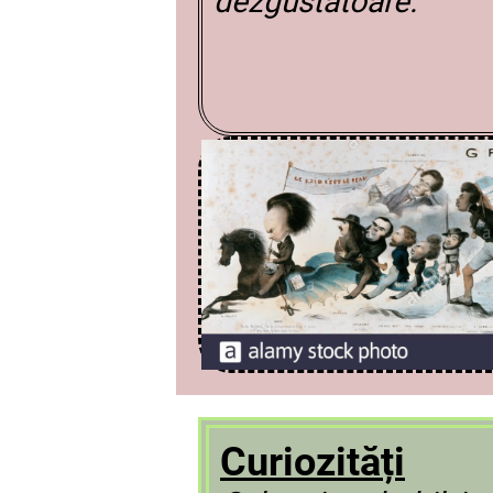
dezgustătoare.
Curiozități