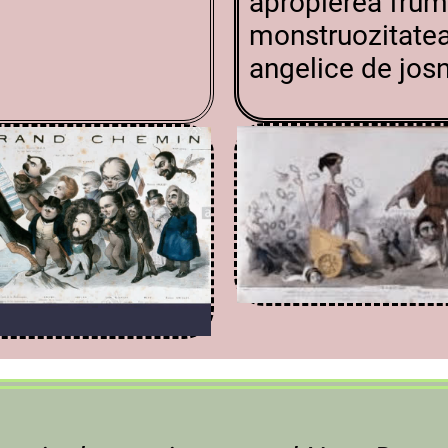
apropierea frum
monstruozitatea f
angelice de
jos