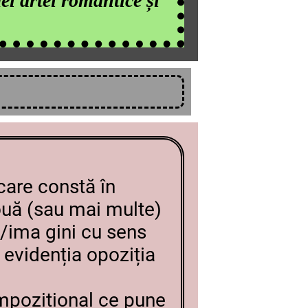
el artei romantice și
 care constă în
ouă (sau mai multe)
i/ima gini cu sens
 evidenția opoziția
mpozițional ce pune