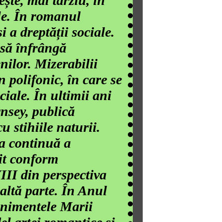
ște, mai târziu, în
le. În romanul
 a dreptății sociale.
 să înfrângă
nilor. Mizerabilii
 polifonic, în care se
ociale. În ultimii ani
rnsey, publică
 stihiile naturii.
a continuă a
uit conform
III din perspectiva
e altă parte. În Anul
enimentele Marii