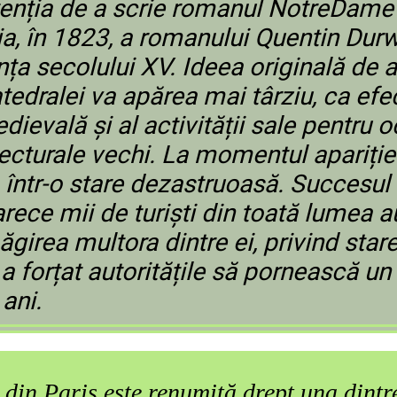
tenția de a scrie romanul NotreDame d
ia, în 1823, a romanului Quentin Durw
nța secolului XV. Ideea originală de 
tedralei va apărea mai târziu, ca efect
medievală și al activității sale 
turale vechi. La momentul apariției 
 într-o stare dezastruoasă. Succesul
arece mii de turiști din toată lumea a
măgirea multora dintre ei, privind sta
 a forțat autoritățile să pornească un
 ani.
in Paris este renumită drept una dintre