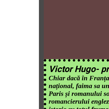
Victor Hugo- pr
Chiar dacă în Franța
național, faima sa u
Paris și romanului so
romancierului englez