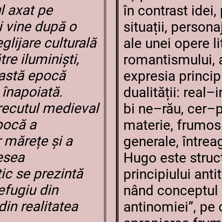
l axat pe
în contrast idei,
și vine după o
situații, person
glijare culturală
ale unei opere lit
re iluminiști,
romantismului, 
astă epocă
expresia principi
 înapoiată.
dualității: real–
recutul medieval
bi ne–rău, cer–
pocă a
materie, frumos–u
r mărețe și a
generale, întreag
desea
Hugo este struc
c se prezintă
principiului antit
efugiu din
nând conceptul „
in realitatea
antinomiei”, pe 