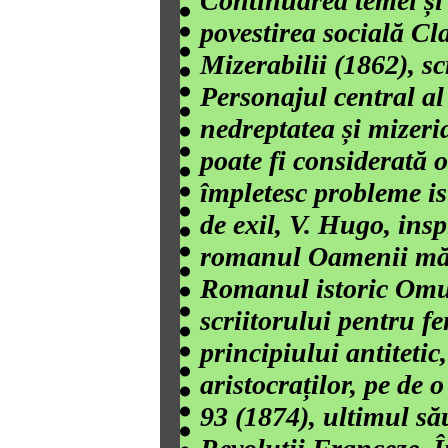
Continuarea temei și a
povestirea socială Cl
Mizerabilii (1862), sc
Personajul central al
nedreptatea și mizeria
poate fi considerată 
împletesc probleme isto
de exil, V. Hugo, ins
romanul Oamenii mării
Romanul istoric Omul
scriitorului pentru f
principiului antiteti
aristocraților, pe de o
93 (1874), ultimul s