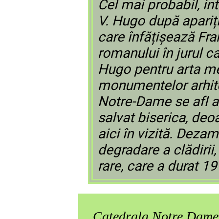
Cel mai probabil, in
V. Hugo după apariț
care înfățișează Fra
romanului în jurul ca
Hugo pentru arta 
monumentelor arhitec
Notre-Dame se afl a
salvat biserica, deo
aici în vizită. Deza
degradare a clădirii,
rare, care a durat 19
Catedrala Notre Dame d