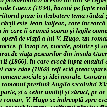
 problematicii acestei lucrări se regăse
aude Gueux (1834), bazată pe fapte rea
riitorul pune în dezbatere tema răului și
 cărții este Jean Valjean, care încearcă
 în care îl aruncă soarta și legile oame
o operă de viață a lui V. Hugo, un roman
rice, fi lozofi ce, morale, politice și s
pirat de viața pescarilor din insula Gue
 (1866), în care evocă lupta omului cu
 care râde (1869) refl ectă preocupare
enomene sociale și idei morale. Constr
c, romanul prezintă Anglia secolului XV
 parte, și a celor umiliți și săraci, pe d
ău roman, V. Hugo se îndreaptă spre ev