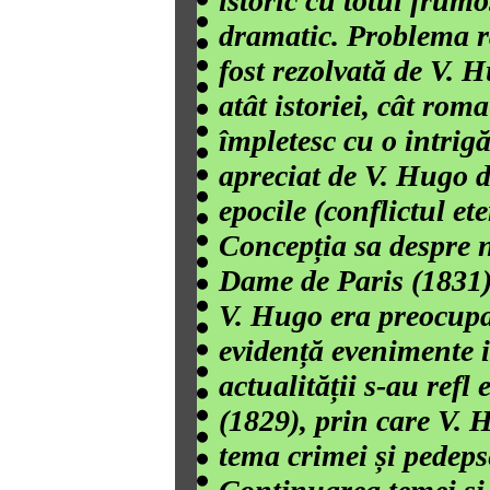
istoric cu totul frumos
dramatic. Problema ra
fost rezolvată de V. H
atât istoriei, cât rom
împletesc cu o intrigă
apreciat de V. Hugo d
epocile (conflictul et
Concepția sa despre n
Dame de Paris (1831),
V. Hugo era preocupat
evidență evenimente i
actualității s-au ref
(1829), prin care V. 
tema crimei și pedeps