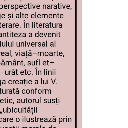
 perspective narative,
aje și alte elemente
erare. În literatura
antiteza a devenit
ului universal al
ireal, viață–moarte,
pământ, sufl et–
rât etc. În linii
a creație a lui V.
turată conform
etic, autorul susți
ubicuității
care o ilustrează prin