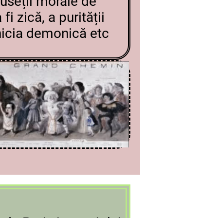
useții morale de
i zică, a purității
nicia demonică etc