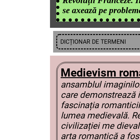
Revoluții Franceze. Î
se axează pe problema
DICȚIONAR DE TERMENI
Medievism roma
ansamblul imaginilor 
care demonstrează in
fascinația romanticil
lumea medievală. Re
civilizației me dievale
arta romantică a fos