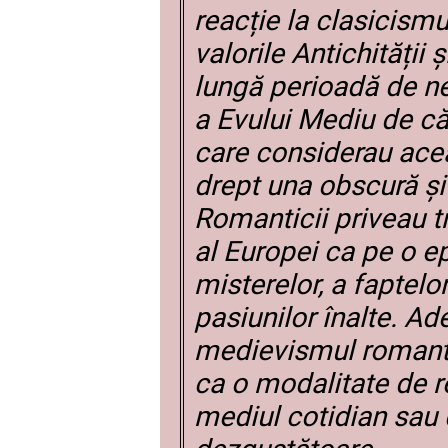
reacție la clasicismu
valorile Antichității 
lungă perioadă de ne
a Evului Mediu de căt
care considerau ace
drept una obscură și
Romanticii priveau t
al Europei ca pe o e
misterelor, a faptelo
pasiunilor înalte. A
medievismul romanti
ca o modalitate de r
mediul cotidian sau d