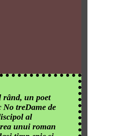
l rând, un poet
ic No treDame de
iscipol al
earea unui roman