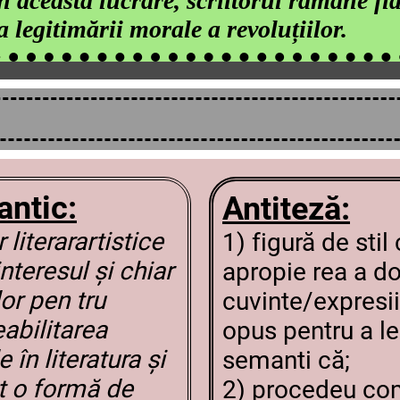
n această lucrare, scriitorul rămâne fid
 legitimării morale a revoluțiilor.
ntic:
Antiteză:
literarartistice
1) figură de stil
teresul și chiar
apropie rea a d
or pen tru
cuvinte/expresi
abilitarea
opus pentru a le
 în literatura și
semanti că;
t o formă de
2) procedeu co