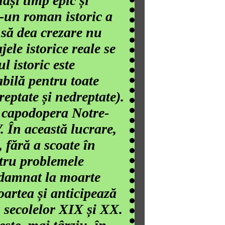
lași timp epic și
r-un roman istoric a
t să dea crezare nu
jele istorice reale se
l istoric este
bilă pentru toate
reptate și nedreptate).
n capodopera Notre-
. În această lucrare,
 fără a scoate în
ntru problemele
ondamnat la moarte
artea și anticipează
 secolelor XIX și XX.