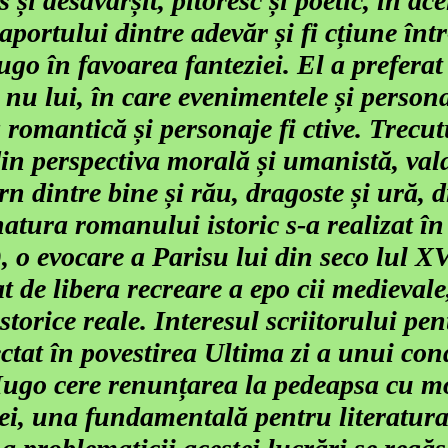
 și desăvârșit, pitoresc și poetic, în ace
portului dintre adevăr și fi cțiune înt
ugo în favoarea fanteziei. El a prefera
a nu lui, în care evenimentele și persona
 romantică și personaje fi ctive. Trecutu
in perspectiva morală și umanistă, vala
ern dintre bine și rău, dragoste și ură, d
atura romanului istoric s-a realizat î
 o evocare a Parisu lui din seco lul XV
 de libera recreare a epo cii medievale,
storice reale. Interesul scriitorului pe
l ectat în povestirea Ultima zi a unui c
Hugo cere renunțarea la pedeapsa cu mo
ei, una fundamentală pentru literatura