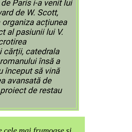
e Paris i-a venit lui
ard de W. Scott,
a organiza acțiunea
 al pasiunii lui V.
pentru ocrotirea
cărții, catedrala
 romanului însă a
u început să vină
rea avansată de
 proiect de restau
 cele mai frumoase și