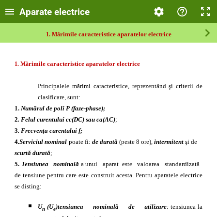
Aparate electrice
rimile caracteristice aparatelor e
lectrice
1. Mă
rimile caracteristice aparatelor e
lectrice
1. Mă
Principalele mărimi caracteristice, reprezentând şi criterii de
clasificare, sunt:
1.
Numărul de poli P (faze-phase);
2
. Felul curentului cc(DC) sau ca(AC)
;
3
. Frecvenţa curentului f;
4
.Serviciul nominal
poate fi:
de durată
(peste 8 ore),
intermitent
şi de
scurtă
durată
;
5.
Tensiunea nominală
a unui aparat este valoarea standardizată
de tensiune pentru care este construit acesta.
Pentru aparatele electrice
se disting:
U
(U
)tensiunea nominală de utilizare
:
tensiunea la
n
e