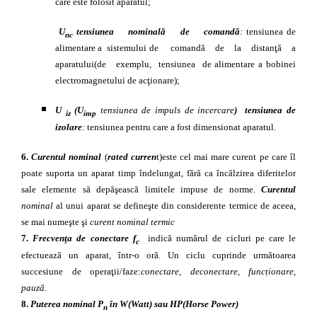
care este folosit aparatul;
U
tensiunea nominală de comandă
:
tensiunea de
nc
alimentare a sistemului de comandă de la distanţă a
aparatului(de exemplu, tensiunea de alimentare a bobinei
electromagnetului de acţionare);
U
(U
tensiunea de impuls
de incercare
) tensiunea de
iz
imp
izolare
:
tensiunea pentru care a fost dimensionat aparatul.
6.
Curentul nominal
(
rated curren
t)este cel mai mare curent pe care îl
poate suporta un aparat timp îndelungat, fără ca încălzirea diferitelor
sale elemente să depăşească limitele impuse de norme.
Curentul
nominal
al unui aparat se defineşte din considerente termice de aceea,
se mai numeşte şi
curent nominal termic
7.
Frecvenţa de conectare
f
indică numărul de cicluri pe care le
c
efectuează un aparat, într-o oră.
Un ciclu cuprinde următoarea
succesiune de operaţii/faze:
conectare, deconectare, funcționare,
pauză.
8.
Puterea nominal P
în W(Watt) sau HP(Horse Power)
n