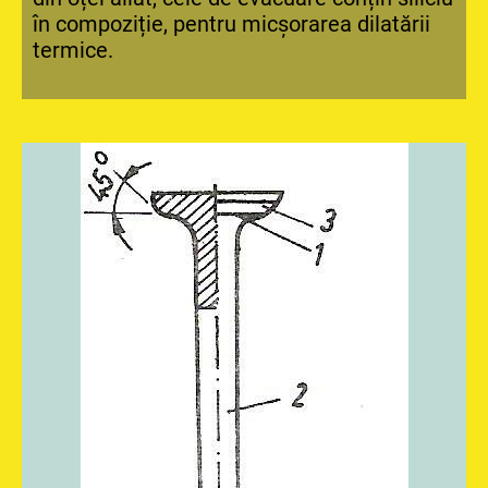
în compoziție, pentru micșorarea dilatării
termice.