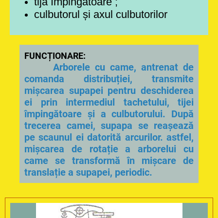
tija împingătoare ;
culbutorul și axul culbutorilor
FUNCȚIONARE:
Arborele cu came, antrenat de
comanda distribuției, transmite
mișcarea supapei pentru deschiderea
ei prin intermediul tachetului, tijei
împingătoare și a culbutorului. După
trecerea camei, supapa se reașează
pe scaunul ei datorită arcurilor. astfel,
mișcarea de rotație a arborelui cu
came se transformă în mișcare de
translație a supapei, periodic.