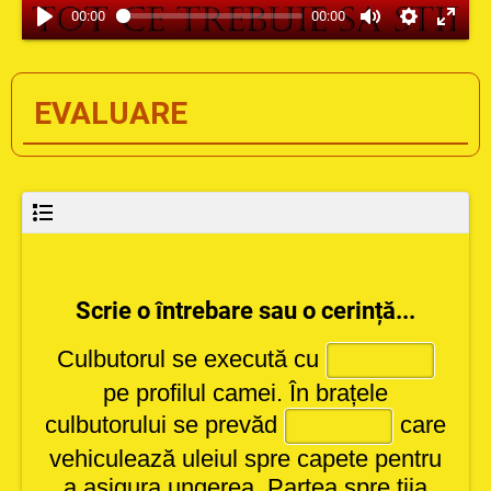
00:00
00:00
EVALUARE
Scrie o întrebare sau o cerință...
Culbutorul se execută cu
pe profilul camei. În brațele
culbutorului se prevăd
care
vehiculează uleiul spre capete pentru
a asigura ungerea.
Partea spre tija