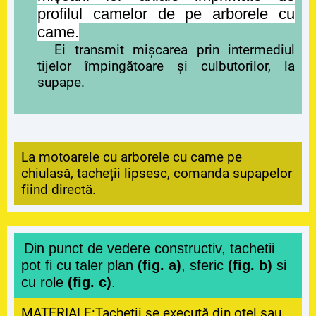
profilul camelor de pe arborele cu
came.
Ei transmit mișcarea prin intermediul
tijelor împingătoare și culbutorilor, la
supape.
La motoarele cu arborele cu came pe
chiulasă, tacheții lipsesc, comanda supapelor
fiind directă.
Din punct de vedere constructiv, tachetii
pot fi cu taler plan
(fig. a)
, sferic
(fig. b)
si
cu role
(fig. c)
.
MATERIALE:Tacheții se execută din oțel sau