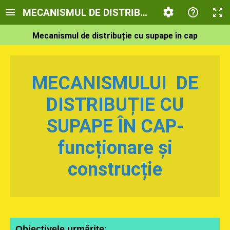
MECANISMUL DE DISTRIBUTIE CU SUPAPE IN CA
Mecanismul de distribuție cu supape în cap
MECANISMULUI DE
DISTRIBUȚIE CU
SUPAPE ÎN CAP-
funcționare și
construcție
Obiectivele urmărite
: