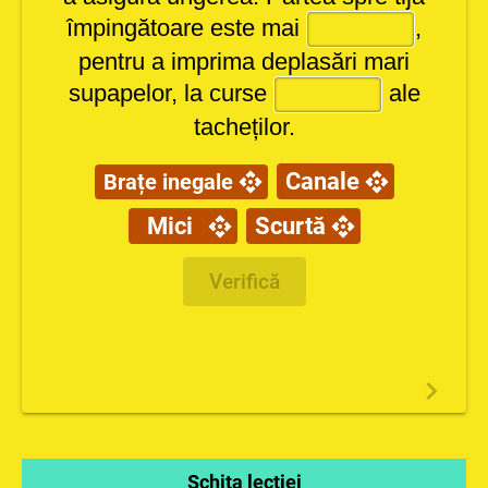
împingătoare este mai
,
pentru a imprima deplasări mari
supapelor, la curse
ale
tacheților.
Canale
Brațe inegale
Mici
Scurtă
Verifică
Schița lecției