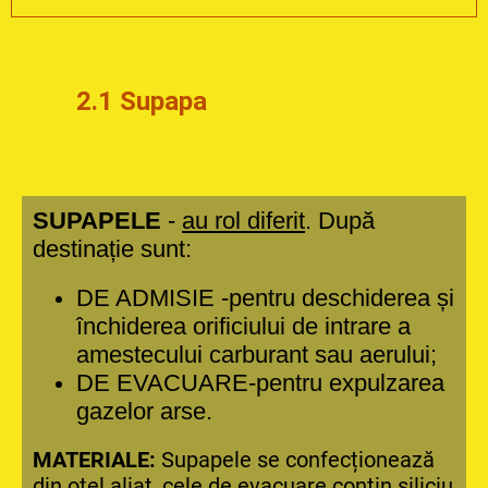
2.1 Supapa
SUPAPELE
-
au rol diferit
. După
destinație sunt:
DE ADMISIE -pentru deschiderea și
închiderea orificiului de intrare a
amestecului carburant sau aerului;
DE EVACUARE-pentru expulzarea
gazelor arse.
MATERIALE:
Supapele se confecționează
din oțel aliat, cele de evacuare conțin siliciu