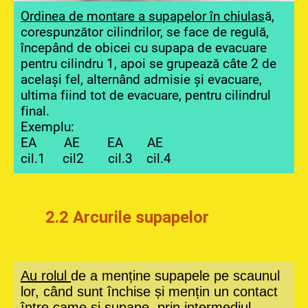
Ordinea de montare a supapelor în chiulas
ă,
corespunzător cilindrilor, se face de regulă,
începând de obicei cu supapa de evacuare
pentru cilindru 1, apoi se grupează câte 2 de
același fel, alternând admisie și evacuare,
ultima fiind tot de evacuare, pentru cilindrul
final.
Exemplu:
EA AE EA AE
cil.1 cil2 cil.3 cil.4
2.2 Arcurile supapelor
Au rolul
de a menține supapele pe scaunul
lor, când sunt închise și mențin un contact
între came și supape, prin intermediul