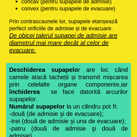
concav (pentru supapele de admisie)
convex (pentru supapele de evacuare)
Prin contrascaunele lor, supapele etanșează
perfect orificiile de admisie și de evacuare.
De obicei talerul supapei de admisie are
diametrul mai mare decât al celor de
evacuare.
Deschiderea supapelo
r are loc când
camele atacă tacheții și transmit mișcarea
prin celelalte organe componente,iar
închiderea
se face datorită arcurilor
supapelor.
Numărul supapelor
la un cilindru pot fi:
-două (de admisie şi de evacuare);
-trei (două de admisie şi una de evacuare);
-patru (două de admisie şi două de
admisie).