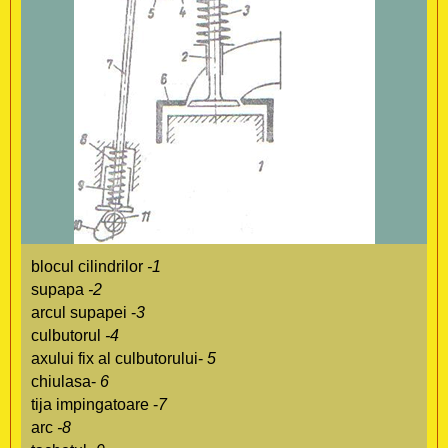
blocul cilindrilor
-1
supapa
-2
arcul supapei -
3
culbutorul
-4
axului fix al culbutorului-
5
chiulasa-
6
tija impingatoare -
7
arc
-8