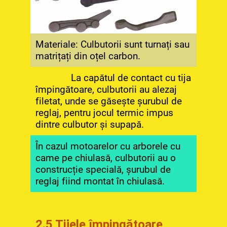
Materiale: Culbutorii sunt turnați sau
matrițați din oțel carbon.
La capătul de contact cu tija
împingătoare, culbutorii au alezaj
filetat, unde se găsește șurubul de
reglaj, pentru jocul termic impus
dintre culbutor și supapă.
În cazul motoarelor cu arborele cu
came pe chiulasă, culbutorii au o
construcție specială, șurubul de
reglaj fiind montat în chiulasă.
2.5 Tijele împingătoare