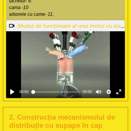
tachetul-
9
.
cama -
10
arborele cu came-
11
.
Modul de funcționare al unui motor cu sistem de distribuție pe lanț DOHC (Double OverHead Camshaft).
00:00
00:00
2. Construcția mecanismului de
distribuție cu supape în cap