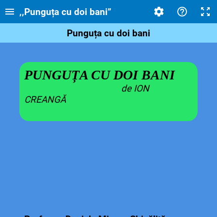
,,Punguța cu doi bani”
Punguța cu doi bani
PUNGUȚA CU DOI BANI
de ION
CREANGĂ