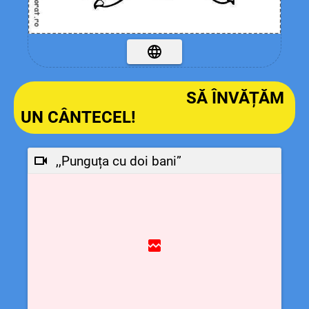
SĂ ÎNVĂȚĂM
UN CÂNTECEL!
,,Punguța cu doi bani”