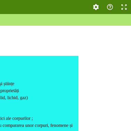
 științe
proprietăți
lid, lichid, gaz)
ici ale corpurilor ;
tru compararea unor corpuri, fenomene și