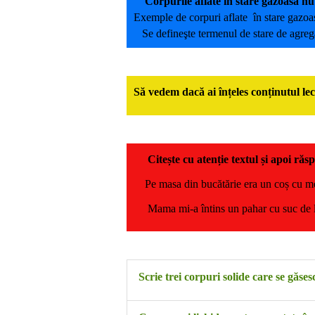
Corpurile aflate în stare gazoasă nu
Exemple de corpuri aflate în stare gazoasă
Se defineşte termenul de stare de agreg
Să vedem dacă ai înțeles conținutul lecț
Citește cu atenție textul și apoi răs
Pe masa din bucătărie era un coș cu mere
Mama mi-a întins un pahar cu suc de lăm
Scrie trei corpuri solide care se găse