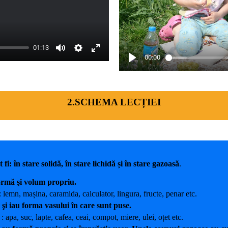
01:13
00:00
2.SCHEMA LECȚIEI
: în stare solidă, în stare lichidă și în stare gazoasă
.
ormă şi volum propriu.
: lemn, mașina, caramida, calculator, lingura, fructe, penar etc.
şi iau forma vasului în care sunt puse.
: apa, suc, lapte, cafea, ceai, compot, miere, ulei, oțet etc.