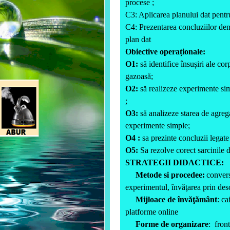
procese ;
C3: Aplicarea planului dat pentru
C4: Prezentarea concluziilor dem
plan dat
Obiective operaționale:
O1:
să identifice însușiri ale corp
gazoasă;
O2:
să realizeze experimente si
;
O3:
să analizeze starea de agreg
experimente simple;
O4 :
sa prezinte concluzii legate
O5:
Sa rezolve corect sarcinile d
STRATEGII DIDACTICE:
Metode si procedee:
convers
experimentul, învăţarea prin des
Mijloace de învăţământ
:
ca
platforme online
Forme de organizare
: front