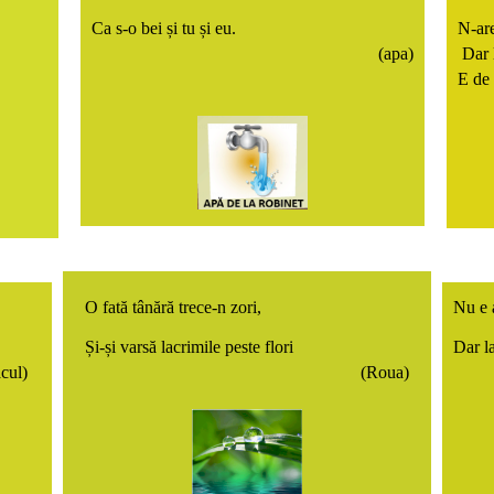
Ca s-o bei și tu și eu.
N-are
(apa)
Dar l
E de 
O fată tânără trece-n zori,
Nu e 
Și-și varsă lacrimile peste flori
Dar la
acul)
(Roua)