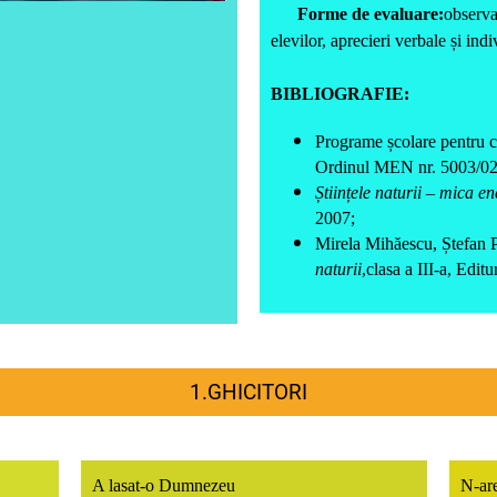
Forme de evaluare:
observa
elevilor, aprecieri verbale și ind
BIBLIOGRAFIE:
Programe școlare pentru cl
Ordinul MEN nr. 5003/02
Științele naturii – mica e
2007;
Mirela Mihăescu, Ștefan P
naturii
,clasa a III-a, Edit
1.GHICITORI
A lasat-o Dumnezeu
N-are