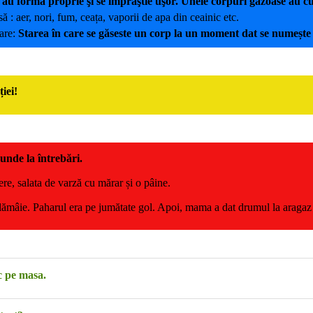
 au formă proprie şi se împrăştie uşor. Unele corpuri gazoase au cul
 : aer, nori, fum, ceața, vaporii de apa din ceainic etc.
are:
Starea în care se găseste un corp la un moment dat se numește
iei!
punde la întrebări.
, salata de varză cu mărar și o pâine.
âie. Paharul era pe jumătate gol. Apoi, mama a dat drumul la aragaz p
sc pe masa.