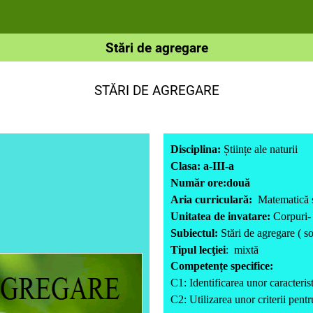
Stări de agregare
STĂRI DE AGREGARE
Disciplina:
Științe ale naturii
Clasa: a-III-a
Număr ore:două
Aria curriculară:
Matematică și
Unitatea de invatare:
Corpuri- 
Subiectul:
Stări de agregare ( so
Tipul lecţiei
: mixtă
Competențe specifice:
C1: Identificarea unor caracterist
C2: Utilizarea unor criterii pen