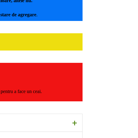
oare, altele nu.
 stare de agregare
.
entru a face un ceai.
+