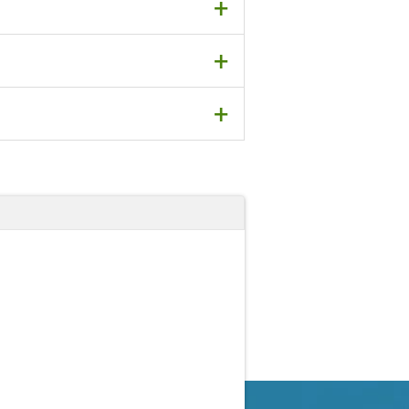
+
+
+