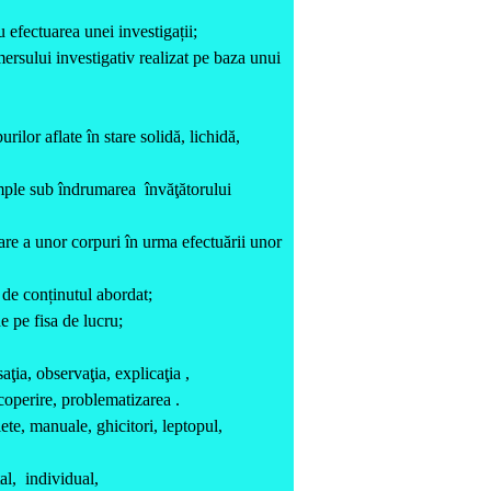
 efectuarea unei investigații;
ersului investigativ realizat pe baza unui
urilor aflate în stare solidă, lichidă,
mple sub îndrumarea învăţătorului
are a unor corpuri în urma efectuării unor
 de conținutul abordat;
e pe fisa de lucru;
aţia, observaţia, explicaţia ,
coperire, problematizarea .
iete, manuale, ghicitori, leptopul,
al, individual,