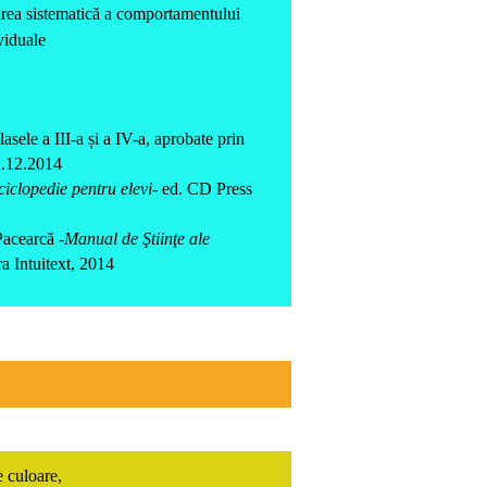
rea sistematică a comportamentului
ividuale
asele a III-a și a IV-a, aprobate prin
.12.2014
nciclopedie pentru elevi
- ed. CD Press
acearcă -
Manual de Ştiinţe ale
ura Intuitext, 2014
 culoare,