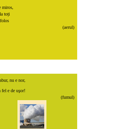
 miros,
a toți
folos
(aerul)
abur, nu e nor,
 fel e de uşor!
(fumul)