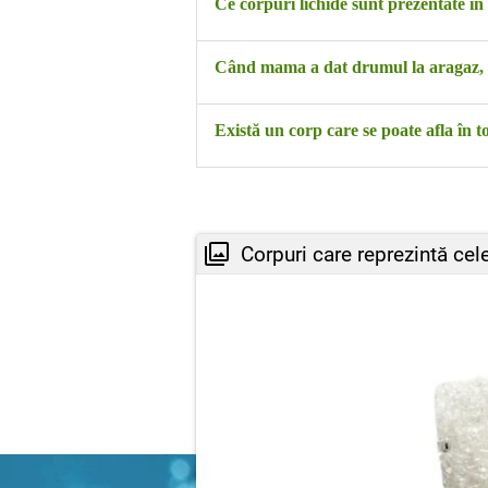
Coș, pâine, mere.
Ce corpuri lichide sunt prezentate în 
În text sunt prezentate suc și ceai.
Când mama a dat drumul la aragaz, c
Gaz
Există un corp care se poate afla în t
Ceaiul
Corpuri care reprezintă cele