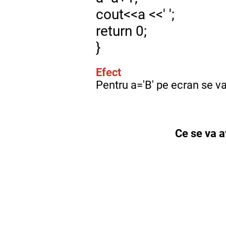
cout<<a <<' ';
return 0;
}
Efect
Pentru a='B' pe ecran se 
Ce se va a