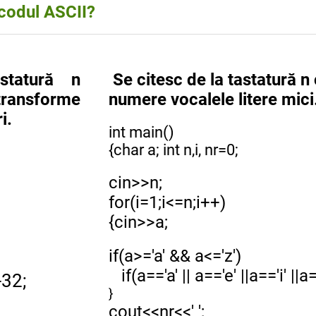
 codul ASCII?
statură n
Se citesc de la tastatură n
ransforme
numere vocalele litere mici
i.
int main()
{char a; int n,i, nr=0;
cin>>n;
for(i=1;i<=n;i++)
{cin>>a;
if(a>='a' && a<='z')
if(a=='a' || a=='e' ||a=='i' ||a=
-32;
}
cout<<nr<<' ';