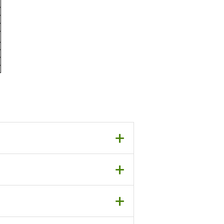
+
+
+