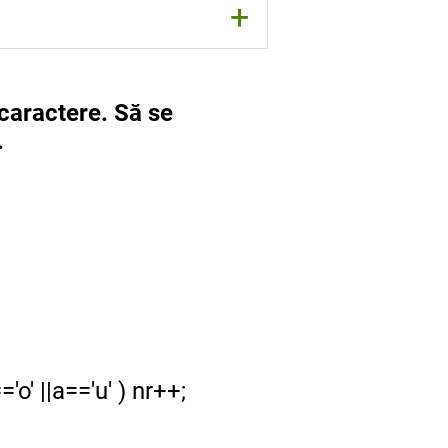
+
 caractere. Să se
.
='o' ||a=='u' ) nr++;