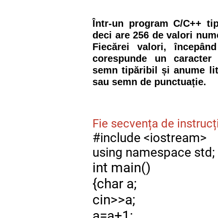
Într-un program C/C++ tip
deci are 256 de valori nume
Fiecărei valori, începân
corespunde un caracter 
semn tipăribil și anume li
sau semn de punctuație.
Fie secvența de instrucț
#include <iostream>
using namespace std;
int main()
{char a;
cin>>a;
a=a+1;