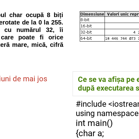
ul char ocupă 8 biți
rotate de la 0 la 255.
d cu numărul 32, îi
care poate fi orice
teră mare, mică, cifră
iuni de mai jos
Ce se va afișa pe 
după executarea s
#include <iostre
d
using namespace 
int main()
{char a;