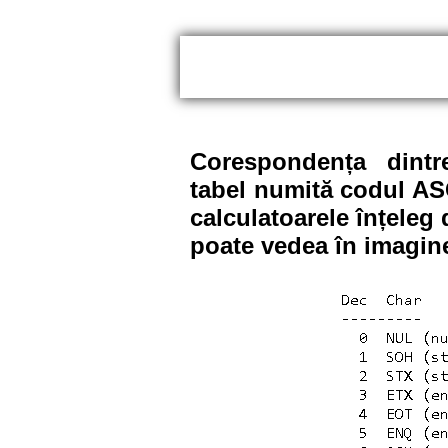
Corespondența dintr
tabel numită codu
l AS
calculatoarele înțele
poate vedea în imagine