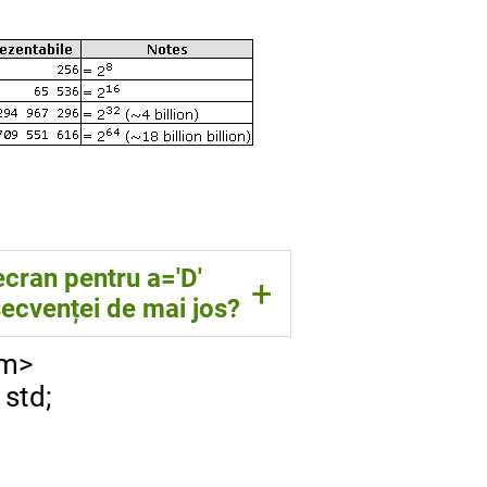
ecran pentru a='D'
+
ecvenței de mai jos?
am>
std;