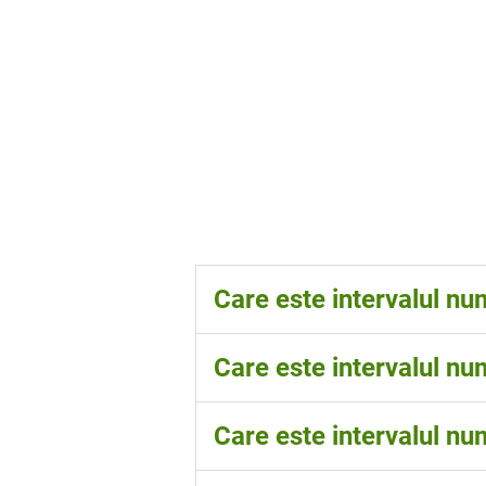
Care este intervalul nu
65-90
Care este intervalul nu
97-112
Care este intervalul nu