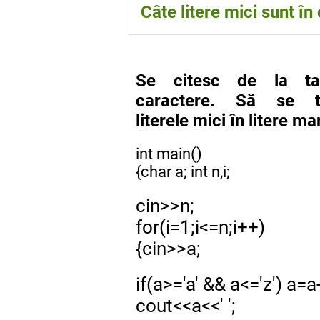
48-57
Câte litere mici sunt în
26
Se citesc de la ta
caractere. Să se t
literele mici în litere mar
int main()
{char a; int n,i;
cin>>n;
for(i=1;i<=n;i++)
{cin>>a;
if(a>='a' && a<='z') a=a
cout<<a<<' ';