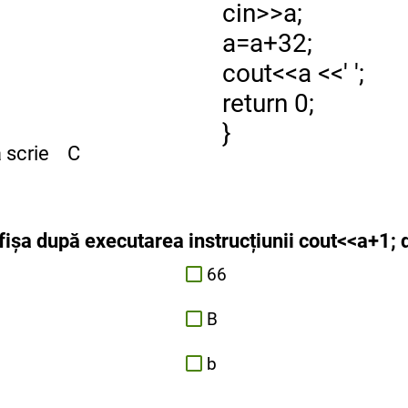
cin>>a;
a=a+32;
cout<<a <<' ';
return 0;
}
va scrie C
fișa după executarea instrucțiunii cout<<a+1; 
66
B
b