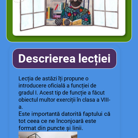
Descrierea lecției
Lecția de astăzi îți propune o
introducere oficială a funcției de
gradul I. Acest tip de funcție a făcut
obiectul multor exerciții în clasa a VIII-
a.
Este importantă datorită faptului că
tot ceea ce ne înconjoară este
format din puncte și linii.