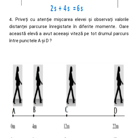
.
4
Priveți cu atenție mișcarea elevei și observați valorile
distanței parcurse înregistate în diferite momente.. Oare
această elevă a avut aceeași viteză pe tot drumul parcurs
între punctele A și D ?