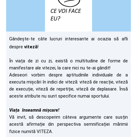
Gândește-te câte lucruri interesante ai ocazia să afli
despre
viteză
!
În viața de zi cu zi, există o multitudine de forme de
manifestare ale vitezei, la care nici nu te-ai gândit!
Adeseori vorbim despre aptitudinile individuale de a
executa mișcări în ind
ici de viteză: viteză de reacție, viteză
de execuție, viteză de repetiție, viteză de deplasare. Însă
aceste atribute nu sunt specifice numai sportului.
Viața înseamnă mișcare!
Vă invit, să descoperim câteva argumente care susțin
acestă afirmație din perspectiva semnificației mărimii
fizice numită VITEZA.