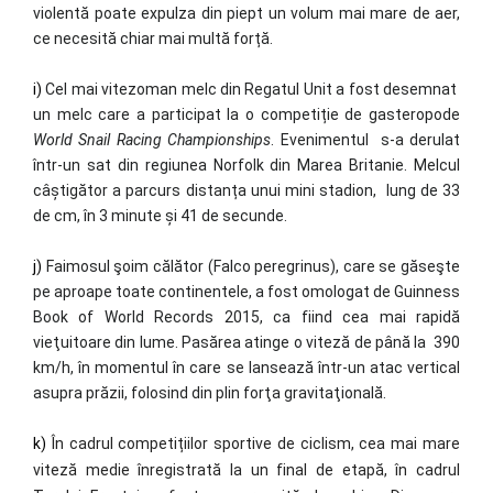
violentă poate expulza din piept un volum mai mare de aer,
ce necesită chiar mai multă forță.
i)
Cel mai vitezoman melc din Regatul Unit a fost desemnat
un melc care a participat la o competiție de gasteropode
World Snail Racing Championships
. Evenimentul s-a derulat
într-un sat din regiunea Norfolk din Marea Britanie. Melcul
câștigător a parcurs distanța unui mini stadion, lung de 33
de cm, în 3 minute și 41 de secunde.
j)
Faimosul şoim călător (Falco peregrinus), care se găseşte
pe aproape toate continentele, a fost omologat de Guinness
Book of World Records 2015, ca fiind cea mai rapidă
vieţuitoare din lume. Pasărea atinge o viteză de până la 390
km/h, în momentul în care se lansează într-un atac vertical
asupra prăzii, folosind din plin forţa gravitaţională.
k)
În cadrul competițiilor sportive de ciclism, cea mai mare
viteză medie înregistrată la un final de etapă, în cadrul