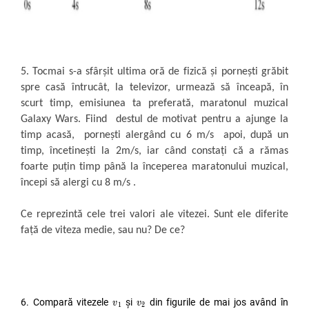
5. Tocmai s-a sfârșit ultima oră de fizică și pornești grăbit
spre casă întrucât, la televizor, urmează să înceapă, în
scurt timp, emisiunea ta preferată, maratonul muzical
Galaxy Wars. Fiind destul de motivat pentru a ajunge la
timp acasă, pornești alergând cu 6 m/s apoi, după un
timp, încetinești la 2m/s, iar când constați că a rămas
foarte puțin timp până la începerea maratonului muzical,
începi să alergi cu 8 m/s .
Ce reprezintă cele trei valori ale vitezei. Sunt ele diferite
față de viteza medie, sau nu? De ce?
v
v
1
1
v
v
2
2
6. Compară vitezele
și
din figurile de mai jos având în
v
v
1
2