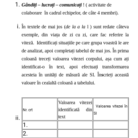
Gândiți – lucrați – comunicați
! ( activitate de
colaborare în cadrul echipelor, de câte 4 membri).
În textele de mai jos (
de la a la
l ) sunt redate câteva
exemple, din viața de zi cu zi, care fac referire la
viteză. Identificați situațiile pe care grupa voastră le are
de analizat, apoi completați tabelul de mai jos. În prima
coloană treceți valoarea vitezei corpului, așa cum ați
identificat-o în text, apoi efectuați transformarea
acesteia în unități de măsură ale SI. În
s
crieți această
valoare în cealaltă coloană a tabelului.
Valoarea vitezei
Valoarea vitezei în
identificată din
Nr. crt
SI
text
1.
2.