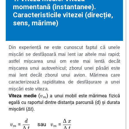
momentană (instantanee).
Caracteristicile vitezei (direcție,
sens, mărime)
Din experiență ne este cunoscut faptul că unele
mișcări se desfășoară mai lent iar altele mai rapid;
astfel mișcarea unui om este mai lentă decât
mișcarea unui autovehicul; zborul unei păsări este
mai lent decât zborul unui avion. Mărimea care
caracterizează rapiditatea de desfășurare a unei
mișcări este viteza.
v
v
m
m
(
)
Viteza medie
a unui mobil este mărimea fizică
v
m
egală cu raportul dintre distanța parcursă (d) și durata
mișcării (Δt).
∆
d
x
v
v
m
m
d
d
∆
∆
t
t
v
v
m
m
∆
∆
x
x
∆
∆
t
t
=
sau
=
v
v
m
m
∆
∆
t
t