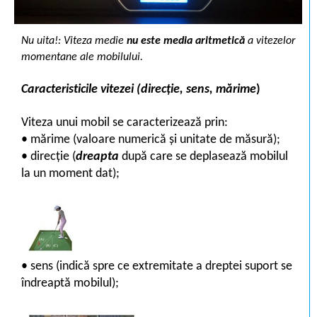
Nu uita!:
Viteza medie
nu este media aritmetică
a vitezelor
momentane ale mobilului.
Caracteristicile vitezei (direc
ţ
ie, sens, m
ă
rime
)
Viteza unui mobil se caracterizează prin:
• mărime (valoare numerică și unitate de măsură);
• direcție (
dreapta
după care se deplasează mobilul
la un moment dat);
• sens (indică spre ce extremitate a dreptei suport se
îndreaptă mobilul);