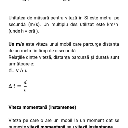
Unitatea de măsură pentru viteză în SI este metrul pe
secundă (m/s).
Un multiplu des utilizat este km/h
(unde h = oră ).
Un m/s
este viteza unui mobil care parcurge distanța
de un metru în timp de o secundă.
Relațiile dintre viteză, distanța parcursă și durată sunt
următoarele:
∆
∆
t
t
d= v
∆
t
d
∆
∆
t
t
=
=
d
d
v
v
∆
=
t
v
Viteza momentană (instantenee)
Viteza pe care o are un mobil la un moment dat se
numește
viteză momentană
sau
viteză instantanee
.