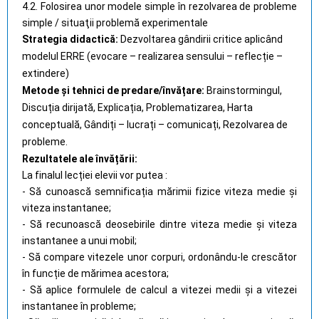
4.2. Folosirea unor modele simple în rezolvarea de probleme
simple / situaţii problemă experimentale
Strategia didactică:
Dezvoltarea
gândirii critice aplicând
modelul
ERRE (evocare – realizarea sensului – reflecție –
extindere)
Metode și tehnici de predare/învățare:
Brainstormingul,
Discuția dirijată, Explicația, Problematizarea, Harta
conceptuală, Gândiți – lucrați – comunicați, Rezolvarea de
probleme.
Rezultatele ale învățării:
La finalul lecției elevii vor putea :
-
Să cunoască semnificația mărimii fizice viteza medie și
viteza instantanee;
- Să recunoască deosebirile dintre viteza medie și viteza
instantanee a unui mobil;
- Să compare vitezele unor corpuri, ordonându-le crescător
în funcție de mărimea acestora;
- Să aplice formulele de calcul a vitezei medii și a vitezei
instantanee în probleme;