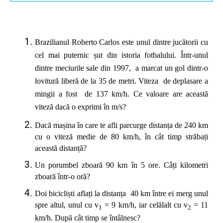
Brazilianul
R
oberto Carlos este unul dintre jucătorii cu
cel mai puternic șut din istoria fotbalului. Într-unul
dintre meciurile sale din 1997, a marcat un gol dintr-o
lovitură liberă de la 35 de metri. Viteza de deplasare a
mingii a fost de 137 km/h.
Ce valoare are această
viteză dacă o exprimi în m/s?
Dacă mașina în care te afli parcurge distanța de 240 km
cu o viteză medie de 80 km/h, în cât timp străbați
această distanță?
Un porumbel zboară 90 km în 5 ore. Câți kilometri
zboară într-o oră?
Doi bicicliști aflați la distanța 40 km între ei merg unul
spre altul, unul cu v
= 9 km/h, iar celălalt cu v
= 11
1
2
km/h. După cât timp se întâlnesc?