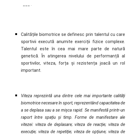
___ .
Calitățile biomotrice
se definesc prin talentul cu care
sportivii execută anumite exerciții fizice complexe.
Talentul este în cea mai mare parte de natură
genetică. În atingerea nivelului de performanță al
sportivilor, viteza, forța și rezistența joacă un rol
important.
Viteza
reprezintă una dintre cele mai importante calități
biomotrice necesare în sport, reprezentând capacitatea de
a se deplasa sau a se mișca rapid. Se manifestă printr-un
raport între spațiu și timp. Forme de manifestare ale
vitezei: viteza de deplasare; viteza de reacție; viteza de
execuție; viteza de repetiție; viteza de opțiune; viteza de