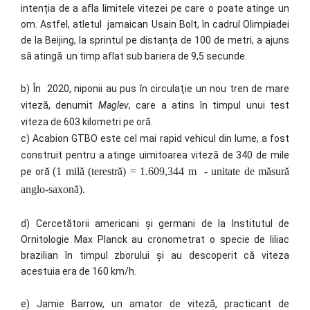
intenția de a afla limitele vitezei pe care o poate atinge un
om. Astfel, atletul jamaican Usain Bolt, în cadrul Olimpiadei
de la Beijing, la sprintul pe distanța de 100 de metri, a ajuns
să atingă un timp aflat sub bariera de 9,5 secunde.
b) În 2020, niponii au pus în circulaţie un nou tren de mare
viteză, denumit
Maglev
, care a atins în timpul unui test
viteza de 603 kilometri pe oră.
c) Acabion GTBO este cel mai rapid vehicul din lume, a fost
construit pentru a atinge uimitoarea viteză de 340 de mile
1 milă (terestră) = 1.609,344 m - unitate de măsură
pe oră (
anglo-saxonă).
d) Cercetătorii americani şi germani de la Institutul de
Ornitologie Max Planck au cronometrat o specie de liliac
brazilian în timpul zborului şi au descoperit că viteza
acestuia era de 160 km/h.
e) Jamie Barrow, un amator de viteză, practicant de