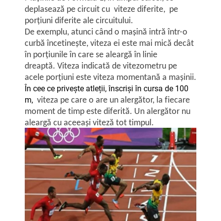
deplasează pe circuit cu viteze diferite, pe
porțiuni
diferite
ale circuitului.
De exemplu, atunci când o mașină intră într-o
curbă încetinește, viteza ei este mai mică decât
în porțiunile în care se aleargă în linie
dreaptă. Viteza indicată de vitezometru pe
acele porțiuni este viteza momentană a mașinii.
În cee ce privește atleții, înscriși în cursa de 100
m,
viteza pe care o are un alergător, la fiecare
moment de timp este diferită. Un alergător nu
aleargă cu aceeași viteză tot timpul.