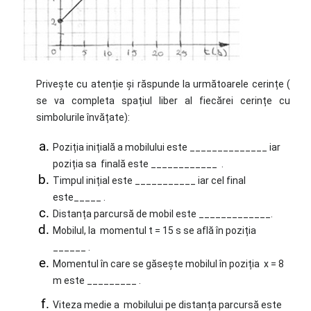
Privește cu atenție și răspunde la următoarele cerințe (
se va completa spațiul liber al fiecărei cerințe cu
simbolurile învățate):
Poziția inițială a mobilului este ______________ iar
poziția sa finală este ____________ .
Timpul inițial este ___________ iar cel final
este_____ .
Distanța parcursă de mobil este _____________.
Mobilul, la momentul t = 15 s se află în poziția
______ .
Momentul în care se găsește mobilul în poziția x = 8
m este _________ .
Viteza medie a mobilului pe distanța parcursă este