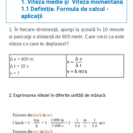
1. Viteza medie și Viteza momentană
1.1 Definiție. Formula de calcul -
aplicații
1. În fiecare dimineață, ajungi la școală în 10 minute
și parcurgi o distanță de 600 metri. Care crezi ca este
viteza cu care te deplasezi?
∆
Δ x = 600 m
∆
∆
x
x
∆
∆
t
t
x
v =
∆
t
Δ t = 10 s
v = 6 m/s
v = ?
2
Exprimarea vitezei în diferite unități de măsură:
.