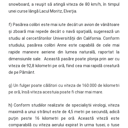
snowboard, a reuşit să atingă viteza de 80 km/h, în timpul
unei curse lângă Lacul Moritz, Elveţia.
f)
Pasărea colibri este mai iute decât un avion de vânătoare
și zboară mai repede decât o navă spaţială, sugerează un
studiu al cercetătorilor Universității din California.
Conform
studiului, pasărea colibri Anne este capabilă de cele mai
rapide manevre aeriene din lumea naturală, raportat la
dimensiunile sale.
Această pasăre poate plonja prin aer cu
viteza de 92,8 kilometri pe oră, fiind cea mai rapidă creatură
de pe Pământ.
g) Un fulger poate călători cu viteza de 160.000 de kilometri
pe oră, însă viteza acestuia poate fi chiar mai mare.
h)
Conform studiilor realizate de specialiștii virologi, viteza
maximă a unui strănut este de 4,5 metri pe secundă, adică
puţin peste 16 kilometri pe oră. Această viteză este
comparabilă cu viteza aerului expirat în urma tusei; o tuse